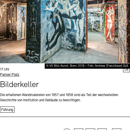
© VG Bild-Kunst, Bonn 2018 / Foto: Andreas [FranzXaver] Süß
Uhrzeit:
17 Uhr
DE
Standort
Pariser Platz
Bilderkeller
Die erhaltenen Wandmalereien von 1957 und 1958 sind als Teil der wechselvollen
Geschichte von Institution und Gebäude zu besichtigen.
Führung