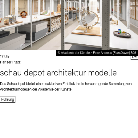
© Akademie der Künste / Foto: Andreas [FranzXaver] Süß
Uhrzeit:
17 Uhr
DE
Standort
Pariser Platz
schau depot architektur modelle
Das Schaudepot bietet einen exklusiven Einblick in die herausragende Sammlung von
Architekturmodellen der Akademie der Künste.
Führung