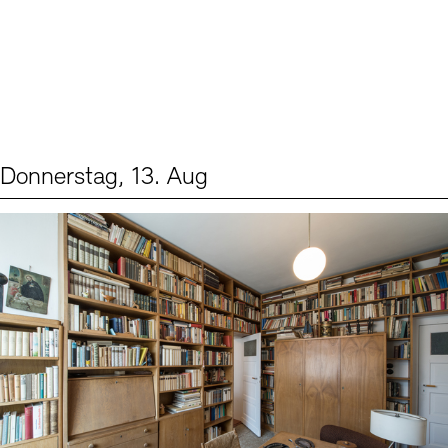
Donnerstag, 13. Aug
Events (2)
Sprache