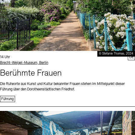
© Stefanie Thomas, 2024
Uhrzeit:
14 Uhr
DE
Standort
Brecht-Weigel-Museum, Berlin
Berühmte Frauen
Die Ruheorte aus Kunst und Kultur bekannter Frauen stehen im Mittelpunkt dieser
Führung über den Dorotheenstädtischen Friedhof.
Führung
Sprache