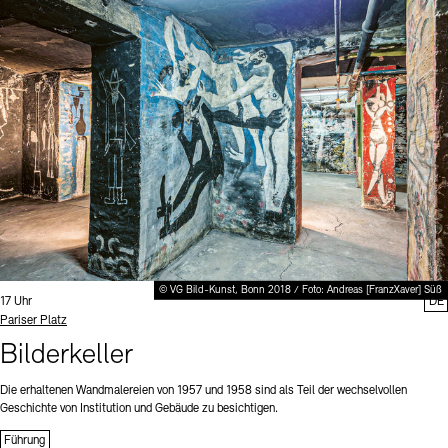
© VG Bild-Kunst, Bonn 2018 / Foto: Andreas [FranzXaver] Süß
Uhrzeit:
17 Uhr
DE
Standort
Pariser Platz
Bilderkeller
Die erhaltenen Wandmalereien von 1957 und 1958 sind als Teil der wechselvollen
Geschichte von Institution und Gebäude zu besichtigen.
Führung