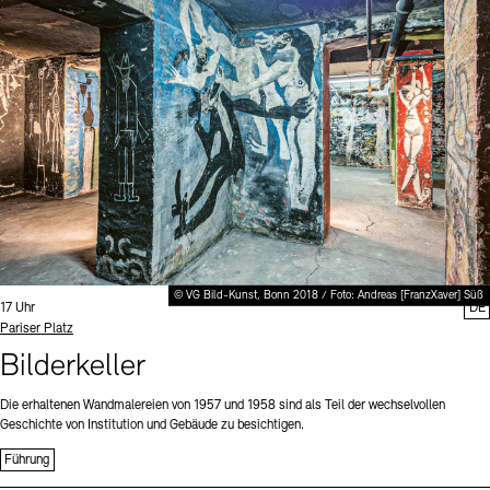
Digitale Sammlungen
Exil-Archive
Stellenangebote
Newsletter
Presse
Nachhaltigkeit
Kontakt
© VG Bild-Kunst, Bonn 2018 / Foto: Andreas [FranzXaver] Süß
Uhrzeit:
17 Uhr
DE
Standort
Pariser Platz
Bilderkeller
Die erhaltenen Wandmalereien von 1957 und 1958 sind als Teil der wechselvollen
Geschichte von Institution und Gebäude zu besichtigen.
Führung