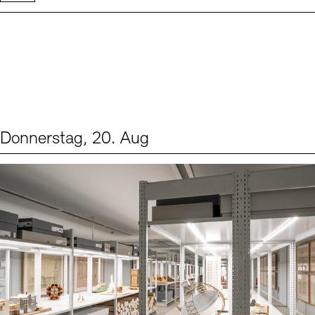
Donnerstag, 20. Aug
Events (1)
Sprache