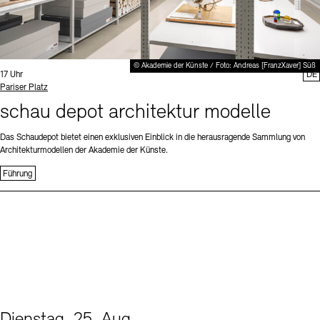
© Akademie der Künste / Foto: Andreas [FranzXaver] Süß
Uhrzeit:
17 Uhr
DE
Standort
Pariser Platz
schau depot architektur modelle
Das Schaudepot bietet einen exklusiven Einblick in die herausragende Sammlung von
Architekturmodellen der Akademie der Künste.
Führung
Dienstag, 25. Aug