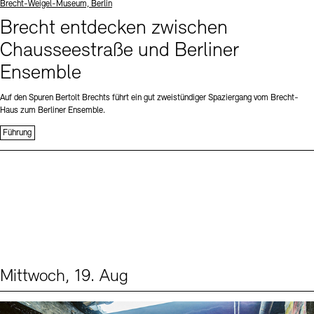
Standort
Brecht-Weigel-Museum, Berlin
Brecht entdecken zwischen
Chausseestraße und Berliner
Ensemble
Auf den Spuren Bertolt Brechts führt ein gut zweistündiger Spaziergang vom Brecht-
Haus zum Berliner Ensemble.
Führung
Mittwoch, 19. Aug
Events (1)
Sprache