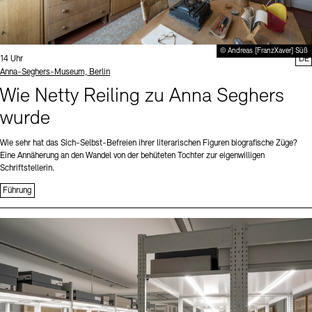
© Andreas [FranzXaver] Süß
Uhrzeit:
14 Uhr
DE
Standort
Anna-Seghers-Museum, Berlin
Wie Netty Reiling zu Anna Seghers
wurde
Wie sehr hat das Sich-Selbst-Befreien ihrer literarischen Figuren biografische Züge?
Eine Annäherung an den Wandel von der behüteten Tochter zur eigenwilligen
Schriftstellerin.
Führung
Sprache