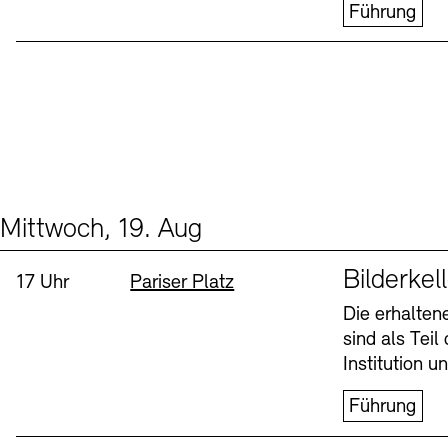
Führung
Mittwoch, 19. Aug
Events (1)
Sprache
Bilderkel
Uhrzeit:
Standort
17 Uhr
Pariser Platz
Die erhalte
sind als Tei
Institution 
Führung