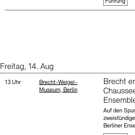
Führung
Freitag, 14. Aug
Events (1)
Sprache
Brecht e
Uhrzeit:
Standort
13 Uhr
Brecht-Weigel-
Museum, Berlin
Chaussee
Ensembl
Auf den Spur
zweistündig
Berliner Ens