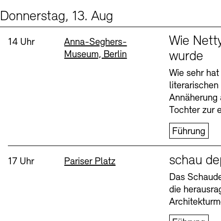
Donnerstag, 13. Aug
Events (2)
Sprache
Wie Nett
Uhrzeit:
Standort
14 Uhr
Anna-Seghers-
Museum, Berlin
wurde
Wie sehr hat
literarische
Annäherung 
Tochter zur e
Führung
Sprache
schau de
Uhrzeit:
Standort
17 Uhr
Pariser Platz
Das Schaudep
die herausr
Architekturm