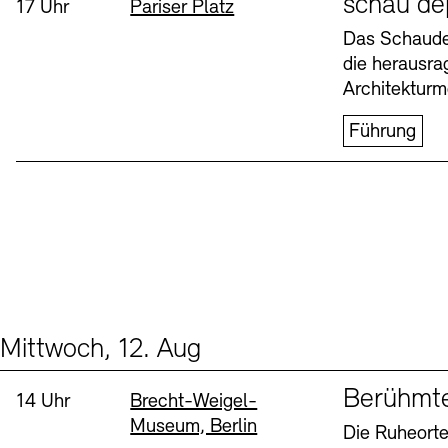
schau de
Uhrzeit:
Standort
17 Uhr
Pariser Platz
Buchläden
Vermittlungsprogramm
Das Schaudep
die herausr
Donnerstag, 6. Aug
Architekturm
Führung
Tickets und Preise
Tickets und Preise
Öffnungszeiten
Öffnungszeiten
Mittwoch, 12. Aug
Events (2)
Sprache
Berühmt
Uhrzeit:
Standort
14 Uhr
Brecht-Weigel-
Museum, Berlin
Die Ruheorte