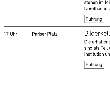
stehen im Mi
Dorotheenstä
Führung
Sprache
Bilderkel
Uhrzeit:
Standort
17 Uhr
Pariser Platz
Die erhalte
sind als Tei
Institution 
Führung