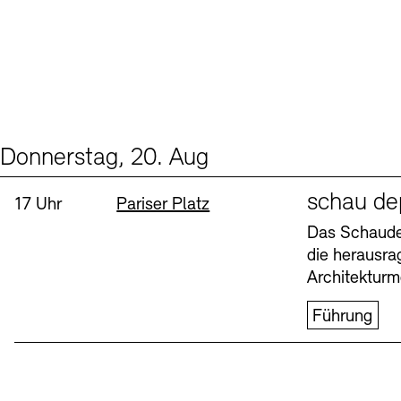
Donnerstag, 20. Aug
Events (1)
Sprache
schau de
Uhrzeit:
Standort
17 Uhr
Pariser Platz
Das Schaudep
die herausr
Architekturm
Führung