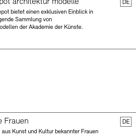
pot architektur modelle
DE
ot bietet einen exklusiven Einblick in
agende Sammlung von
odellen der Akademie der Künste.
Barrierefreiheit
Barrierefreiheit
Newsletter
Newsletter
Presse
Presse
e Frauen
DE
 aus Kunst und Kultur bekannter Frauen