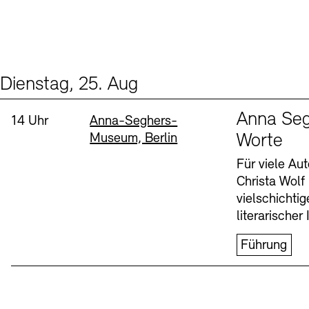
Dienstag, 25. Aug
Events (1)
Sprache
Anna Seg
Uhrzeit:
Standort
14 Uhr
Anna-Seghers-
Museum, Berlin
Worte
Für viele Au
Christa Wolf
vielschichti
literarischer 
Führung