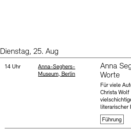
Dienstag, 25. Aug
Events (1)
Sprache
Anna Seg
Uhrzeit:
Standort
14 Uhr
Anna-Seghers-
Museum, Berlin
Worte
Für viele Au
Christa Wolf
vielschichti
literarischer 
Führung