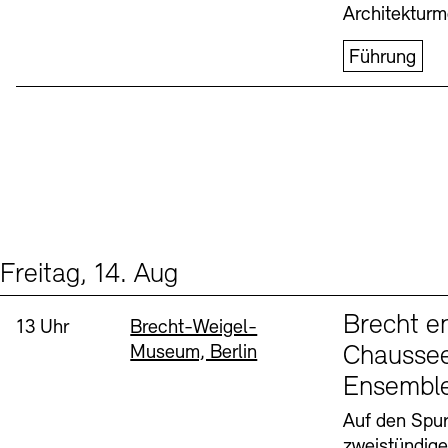
Architekturm
Führung
Freitag, 14. Aug
Events (1)
Sprache
Brecht e
Uhrzeit:
Standort
13 Uhr
Brecht-Weigel-
Museum, Berlin
Chaussee
Ensembl
Auf den Spur
zweistündig