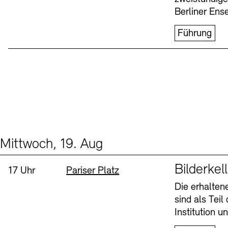
Berliner Ens
Führung
Mittwoch, 19. Aug
Events (1)
Sprache
Bilderkel
Uhrzeit:
Standort
17 Uhr
Pariser Platz
Die erhalte
sind als Tei
Institution 