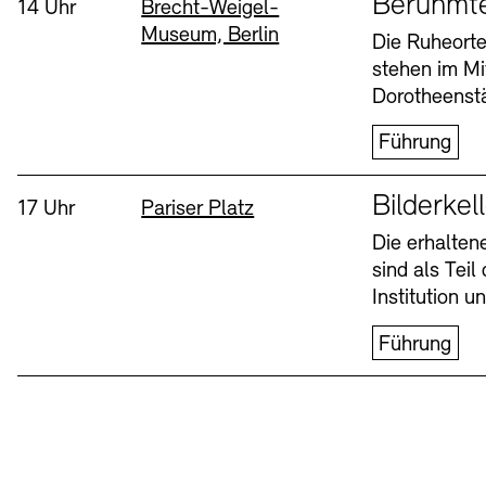
Berühmt
Uhrzeit:
Standort
14 Uhr
Brecht-Weigel-
Museum, Berlin
Buchläden
Vermittlungsprogramm
Die Ruheorte
stehen im Mi
Mittwoch, 12. Aug
Dorotheenstä
Führung
Sprache
Bilderkel
Uhrzeit:
Standort
17 Uhr
Pariser Platz
Die erhalte
sind als Tei
Tickets und Preise
Tickets und Preise
Öffnungszeiten
Öffnungszeiten
Institution 
Führung