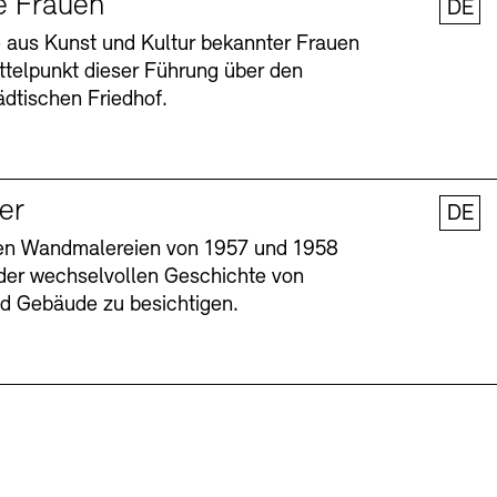
e Frauen
DE
 aus Kunst und Kultur bekannter Frauen
ttelpunkt dieser Führung über den
dtischen Friedhof.
ler
DE
nen Wandmalereien von 1957 und 1958
l der wechselvollen Geschichte von
Barrierefreiheit
Barrierefreiheit
Newsletter
Newsletter
Presse
Presse
und Gebäude zu besichtigen.