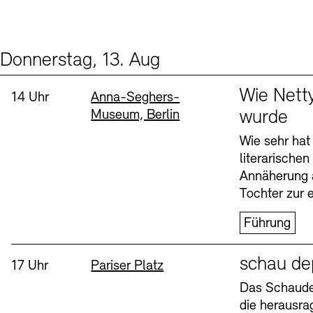
Donnerstag, 13. Aug
Events (2)
Sprache
Wie Nett
Uhrzeit:
Standort
14 Uhr
Anna-Seghers-
Museum, Berlin
wurde
Wie sehr hat
literarische
Annäherung 
Tochter zur e
Führung
Sprache
schau de
Uhrzeit:
Standort
17 Uhr
Pariser Platz
Das Schaudep
die herausr