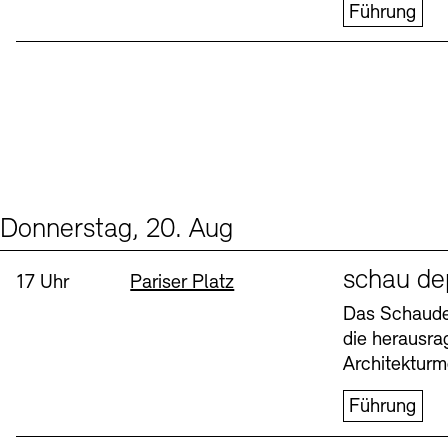
Führung
Donnerstag, 20. Aug
Events (1)
Sprache
schau de
Uhrzeit:
Standort
17 Uhr
Pariser Platz
Das Schaudep
die herausr
Architekturm
Führung