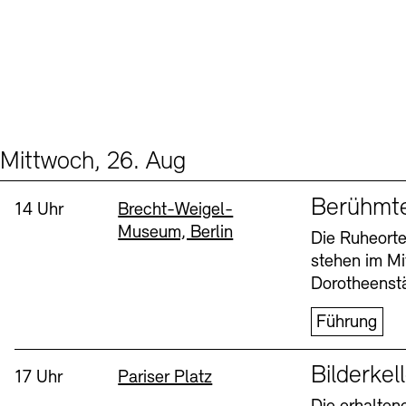
Mittwoch, 26. Aug
Events (2)
Sprache
Berühmt
Uhrzeit:
Standort
14 Uhr
Brecht-Weigel-
Museum, Berlin
Die Ruheorte
stehen im Mi
Dorotheenstä
Führung
Sprache
Bilderkel
Uhrzeit:
Standort
17 Uhr
Pariser Platz