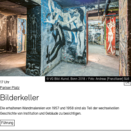
Digitale Sammlungen
Exil-Archive
Stellenangebote
Newsletter
Presse
Nachhaltigkeit
Kontakt
© VG Bild-Kunst, Bonn 2018 / Foto: Andreas [FranzXaver] Süß
Uhrzeit:
17 Uhr
DE
Standort
Pariser Platz
Bilderkeller
Die erhaltenen Wandmalereien von 1957 und 1958 sind als Teil der wechselvollen
Geschichte von Institution und Gebäude zu besichtigen.
Führung