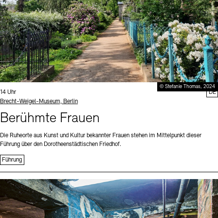
© Stefanie Thomas, 2024
Uhrzeit:
14 Uhr
DE
Standort
Brecht-Weigel-Museum, Berlin
Berühmte Frauen
Die Ruheorte aus Kunst und Kultur bekannter Frauen stehen im Mittelpunkt dieser
Führung über den Dorotheenstädtischen Friedhof.
Führung
Sprache