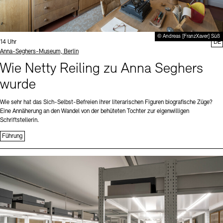
© Andreas [FranzXaver] Süß
Uhrzeit:
14 Uhr
DE
Standort
Anna-Seghers-Museum, Berlin
Wie Netty Reiling zu Anna Seghers
wurde
Wie sehr hat das Sich-Selbst-Befreien ihrer literarischen Figuren biografische Züge?
Eine Annäherung an den Wandel von der behüteten Tochter zur eigenwilligen
Schriftstellerin.
Führung
Sprache