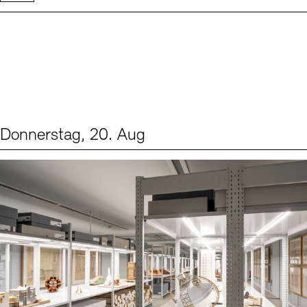
Donnerstag, 20. Aug
Events (1)
Sprache