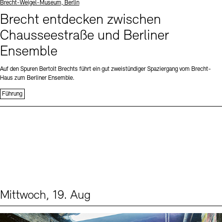
Standort
Brecht-Weigel-Museum, Berlin
Brecht entdecken zwischen
Chausseestraße und Berliner
Ensemble
Auf den Spuren Bertolt Brechts führt ein gut zweistündiger Spaziergang vom Brecht-
Haus zum Berliner Ensemble.
Führung
Mittwoch, 19. Aug
Events (1)
Sprache