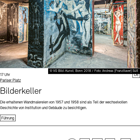
© VG Bild-Kunst, Bonn 2018 / Foto: Andreas [FranzXaver] Süß
Uhrzeit:
17 Uhr
DE
Standort
Pariser Platz
Bilderkeller
Die erhaltenen Wandmalereien von 1957 und 1958 sind als Teil der wechselvollen
Geschichte von Institution und Gebäude zu besichtigen.
Führung