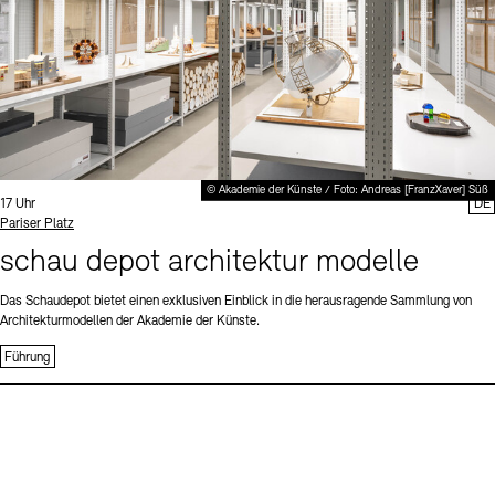
© Akademie der Künste / Foto: Andreas [FranzXaver] Süß
Uhrzeit:
17 Uhr
DE
Standort
Pariser Platz
schau depot architektur modelle
Das Schaudepot bietet einen exklusiven Einblick in die herausragende Sammlung von
Architekturmodellen der Akademie der Künste.
Führung