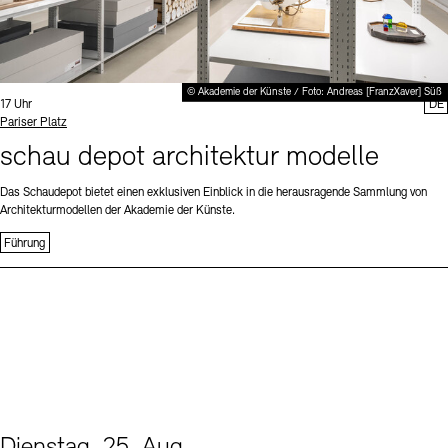
© Akademie der Künste / Foto: Andreas [FranzXaver] Süß
Uhrzeit:
17 Uhr
DE
Standort
Pariser Platz
schau depot architektur modelle
Das Schaudepot bietet einen exklusiven Einblick in die herausragende Sammlung von
Architekturmodellen der Akademie der Künste.
Führung
Dienstag, 25. Aug