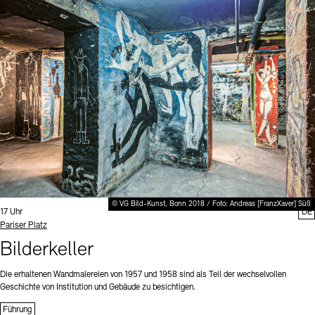
© VG Bild-Kunst, Bonn 2018 / Foto: Andreas [FranzXaver] Süß
Uhrzeit:
17 Uhr
DE
Standort
Pariser Platz
Bilderkeller
Die erhaltenen Wandmalereien von 1957 und 1958 sind als Teil der wechselvollen
Geschichte von Institution und Gebäude zu besichtigen.
Führung