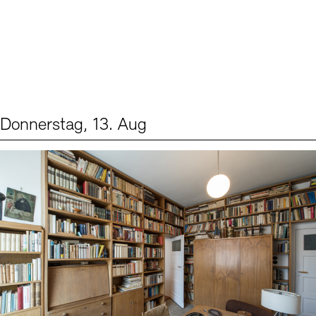
Donnerstag, 13. Aug
Events (2)
Sprache