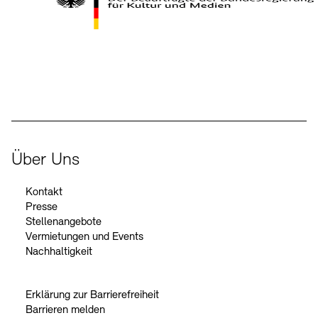
Kontakte
Archivdatenbank
OPAC
Digitale Sammlungen
Exil-Archive
Stellenangebote
Newsletter
Presse
Der Beauftragte der Bundesregierung für Kultur und Medien
Nachhaltigkeit
Kontakt
Über Uns
Kontakt
Presse
Stellenangebote
Vermietungen und Events
Nachhaltigkeit
Erklärung zur Barrierefreiheit
Barrieren melden