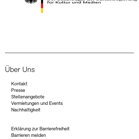
Kontakte
Archivdatenbank
OPAC
Digitale Sammlungen
Exil-Archive
Stellenangebote
Newsletter
Presse
Der Beauftragte der Bundesregierung für Kultur und Medien
Nachhaltigkeit
Kontakt
Über Uns
Kontakt
Presse
Stellenangebote
Vermietungen und Events
Nachhaltigkeit
Erklärung zur Barrierefreiheit
Barrieren melden