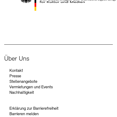
Kontakte
Archivdatenbank
OPAC
Digitale Sammlungen
Exil-Archive
Stellenangebote
Newsletter
Presse
Der Beauftragte der Bundesregierung für Kultur und Medien
Nachhaltigkeit
Kontakt
Über Uns
Kontakt
Presse
Stellenangebote
Vermietungen und Events
Nachhaltigkeit
Erklärung zur Barrierefreiheit
Barrieren melden