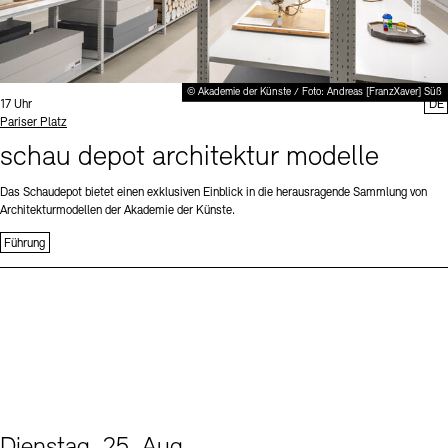
© Akademie der Künste / Foto: Andreas [FranzXaver] Süß
Uhrzeit:
17 Uhr
DE
Standort
Pariser Platz
schau depot architektur modelle
Das Schaudepot bietet einen exklusiven Einblick in die herausragende Sammlung von
Architekturmodellen der Akademie der Künste.
Führung
Dienstag, 25. Aug