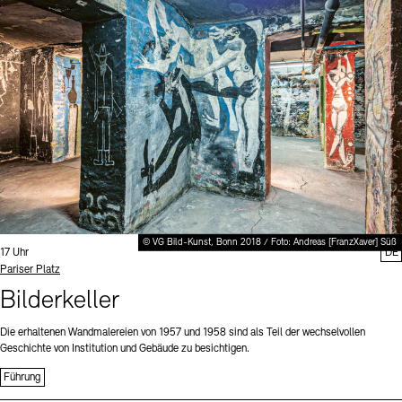
Digitale Sammlungen
Exil-Archive
Stellenangebote
Newsletter
Presse
Nachhaltigkeit
Kontakt
© VG Bild-Kunst, Bonn 2018 / Foto: Andreas [FranzXaver] Süß
Uhrzeit:
17 Uhr
DE
Standort
Pariser Platz
Bilderkeller
Die erhaltenen Wandmalereien von 1957 und 1958 sind als Teil der wechselvollen
Geschichte von Institution und Gebäude zu besichtigen.
Führung