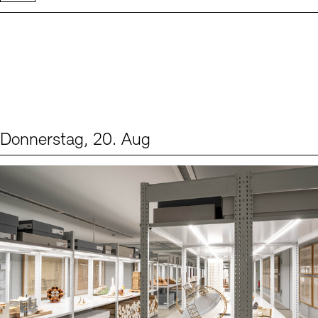
Donnerstag, 20. Aug
Events (1)
Sprache