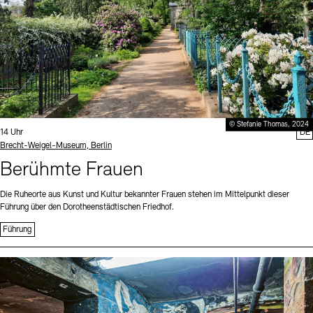
© Stefanie Thomas, 2024
Uhrzeit:
14 Uhr
DE
Standort
Brecht-Weigel-Museum, Berlin
Berühmte Frauen
Die Ruheorte aus Kunst und Kultur bekannter Frauen stehen im Mittelpunkt dieser
Führung über den Dorotheenstädtischen Friedhof.
Führung
Sprache