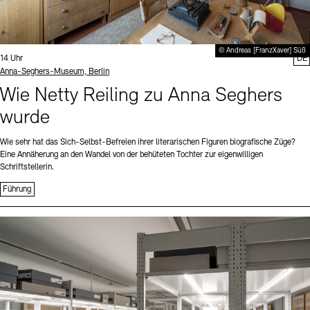
© Andreas [FranzXaver] Süß
Uhrzeit:
14 Uhr
DE
Standort
Anna-Seghers-Museum, Berlin
Wie Netty Reiling zu Anna Seghers
wurde
Wie sehr hat das Sich-Selbst-Befreien ihrer literarischen Figuren biografische Züge?
Eine Annäherung an den Wandel von der behüteten Tochter zur eigenwilligen
Schriftstellerin.
Führung
Sprache