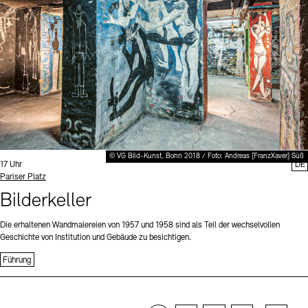
© VG Bild-Kunst, Bonn 2018 / Foto: Andreas [FranzXaver] Süß
Uhrzeit:
17 Uhr
DE
Standort
Pariser Platz
Bilderkeller
Die erhaltenen Wandmalereien von 1957 und 1958 sind als Teil der wechselvollen
Geschichte von Institution und Gebäude zu besichtigen.
Führung