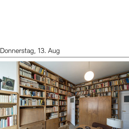
Donnerstag, 13. Aug
Events (2)
Sprache