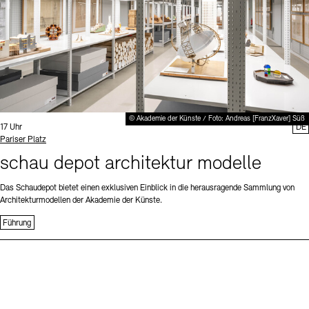
© Akademie der Künste / Foto: Andreas [FranzXaver] Süß
Uhrzeit:
17 Uhr
DE
Standort
Pariser Platz
schau depot architektur modelle
Das Schaudepot bietet einen exklusiven Einblick in die herausragende Sammlung von
Architekturmodellen der Akademie der Künste.
Führung