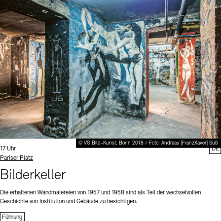
© VG Bild-Kunst, Bonn 2018 / Foto: Andreas [FranzXaver] Süß
Uhrzeit:
17 Uhr
DE
Standort
Pariser Platz
Bilderkeller
Die erhaltenen Wandmalereien von 1957 und 1958 sind als Teil der wechselvollen
Geschichte von Institution und Gebäude zu besichtigen.
Führung