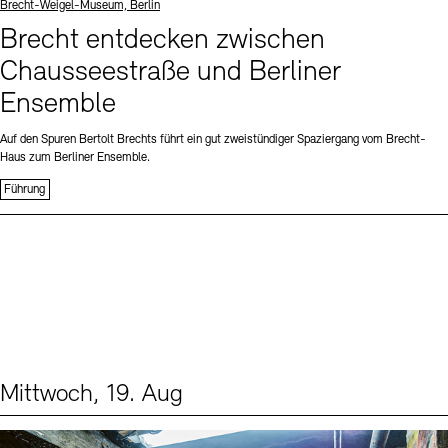
Standort
Brecht-Weigel-Museum, Berlin
Brecht entdecken zwischen
Chausseestraße und Berliner
Ensemble
Auf den Spuren Bertolt Brechts führt ein gut zweistündiger Spaziergang vom Brecht-
Haus zum Berliner Ensemble.
Führung
Mittwoch, 19. Aug
Events (1)
Sprache