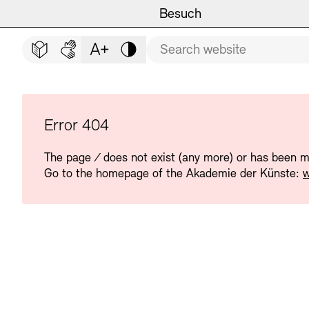
Main navigation
Zum Hauptinhalt springen (Enter drücken)
Besuch
Programm
Besuch
CLOSE BESUCH
Search term
Zum Fußbereich springen (Enter drücken)
Easy read (in German only)
German sign language
Adjust text size
Contrast
Veranstaltungsorte
Veranstaltungskalender
Museen
Highlights
Error 404
The page
/
does not exist (any more) or has been 
Führungen und Kulturelle
Ausstellungen
Go to the homepage of the Akademie der Künste:
w
Archiv und Bibliothek
Führungen
Cafés
Inklusives Programm