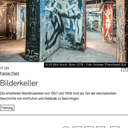
© VG Bild-Kunst, Bonn 2018 / Foto: Andreas [FranzXaver] Süß
Uhrzeit:
17 Uhr
DE
Standort
Pariser Platz
Bilderkeller
Die erhaltenen Wandmalereien von 1957 und 1958 sind als Teil der wechselvollen
Geschichte von Institution und Gebäude zu besichtigen.
Führung