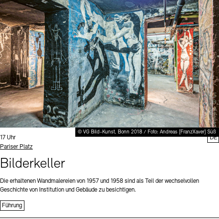
Digitale Sammlungen
Exil-Archive
Stellenangebote
Newsletter
Presse
Nachhaltigkeit
Kontakt
© VG Bild-Kunst, Bonn 2018 / Foto: Andreas [FranzXaver] Süß
Uhrzeit:
17 Uhr
DE
Standort
Pariser Platz
Bilderkeller
Die erhaltenen Wandmalereien von 1957 und 1958 sind als Teil der wechselvollen
Geschichte von Institution und Gebäude zu besichtigen.
Führung