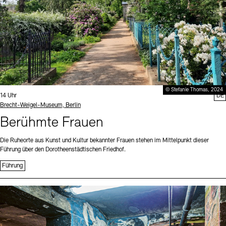
© Stefanie Thomas, 2024
Uhrzeit:
14 Uhr
DE
Standort
Brecht-Weigel-Museum, Berlin
Berühmte Frauen
Die Ruheorte aus Kunst und Kultur bekannter Frauen stehen im Mittelpunkt dieser
Führung über den Dorotheenstädtischen Friedhof.
Führung
Sprache