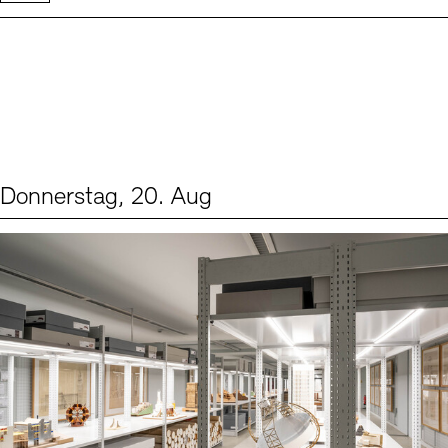
Donnerstag, 20. Aug
Events (1)
Sprache