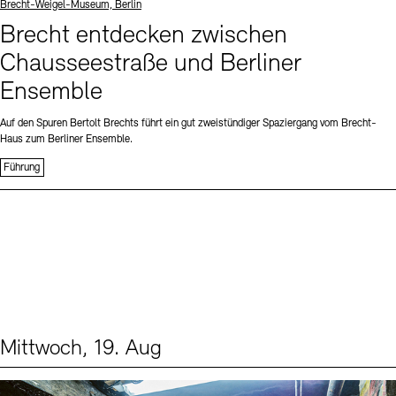
Standort
Brecht-Weigel-Museum, Berlin
Brecht entdecken zwischen
Chausseestraße und Berliner
Ensemble
Auf den Spuren Bertolt Brechts führt ein gut zweistündiger Spaziergang vom Brecht-
Haus zum Berliner Ensemble.
Führung
Mittwoch, 19. Aug
Events (1)
Sprache