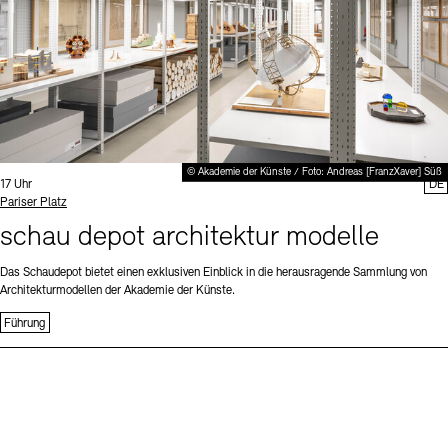
© Akademie der Künste / Foto: Andreas [FranzXaver] Süß
Uhrzeit:
17 Uhr
DE
Standort
Pariser Platz
schau depot architektur modelle
Das Schaudepot bietet einen exklusiven Einblick in die herausragende Sammlung von
Architekturmodellen der Akademie der Künste.
Führung