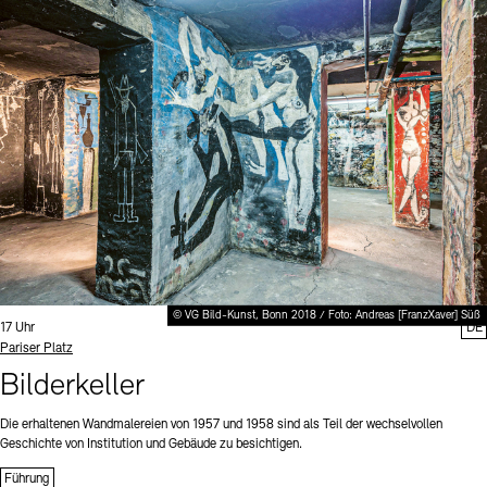
© VG Bild-Kunst, Bonn 2018 / Foto: Andreas [FranzXaver] Süß
Uhrzeit:
17 Uhr
DE
Standort
Pariser Platz
Bilderkeller
Die erhaltenen Wandmalereien von 1957 und 1958 sind als Teil der wechselvollen
Geschichte von Institution und Gebäude zu besichtigen.
Führung