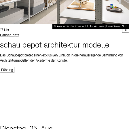
© Akademie der Künste / Foto: Andreas [FranzXaver] Süß
Uhrzeit:
17 Uhr
DE
Standort
Pariser Platz
schau depot architektur modelle
Das Schaudepot bietet einen exklusiven Einblick in die herausragende Sammlung von
Architekturmodellen der Akademie der Künste.
Führung
Dienstag, 25. Aug