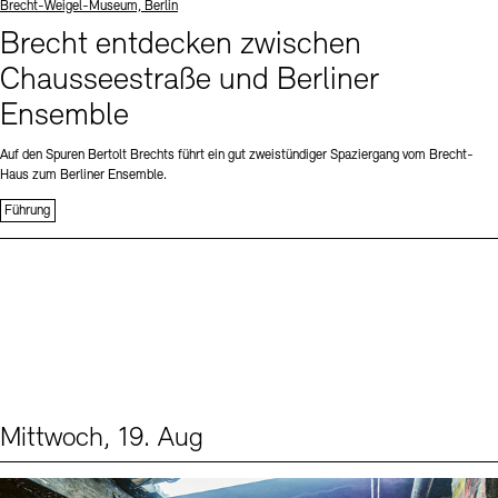
Standort
Brecht-Weigel-Museum, Berlin
Brecht entdecken zwischen
Chausseestraße und Berliner
Ensemble
Auf den Spuren Bertolt Brechts führt ein gut zweistündiger Spaziergang vom Brecht-
Haus zum Berliner Ensemble.
Führung
Mittwoch, 19. Aug
Events (1)
Sprache