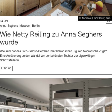
© Andreas [FranzXaver] Süß
Uhrzeit:
14 Uhr
DE
Standort
Anna-Seghers-Museum, Berlin
Wie Netty Reiling zu Anna Seghers
wurde
Wie sehr hat das Sich-Selbst-Befreien ihrer literarischen Figuren biografische Züge?
Eine Annäherung an den Wandel von der behüteten Tochter zur eigenwilligen
Schriftstellerin.
Führung
Sprache