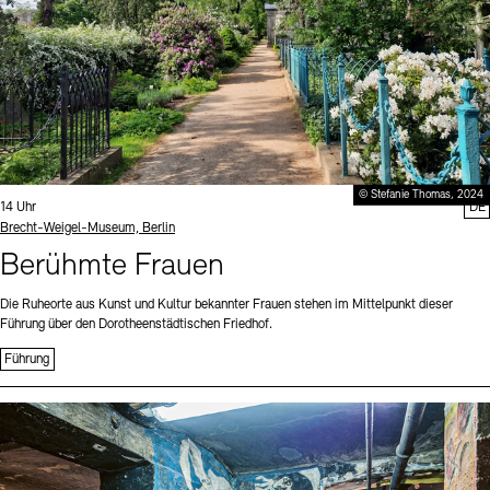
© Stefanie Thomas, 2024
Uhrzeit:
14 Uhr
DE
Standort
Brecht-Weigel-Museum, Berlin
Berühmte Frauen
Die Ruheorte aus Kunst und Kultur bekannter Frauen stehen im Mittelpunkt dieser
Führung über den Dorotheenstädtischen Friedhof.
Führung
Sprache