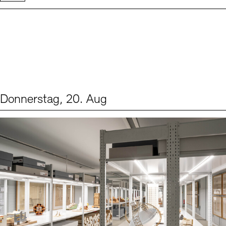
Donnerstag, 20. Aug
Events (1)
Sprache