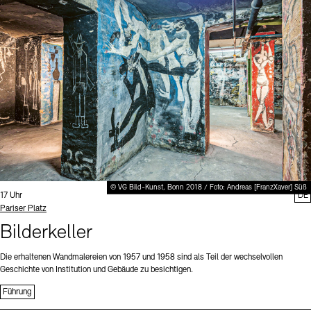
Digitale Sammlungen
Exil-Archive
Stellenangebote
Newsletter
Presse
Nachhaltigkeit
Kontakt
© VG Bild-Kunst, Bonn 2018 / Foto: Andreas [FranzXaver] Süß
Uhrzeit:
17 Uhr
DE
Standort
Pariser Platz
Bilderkeller
Die erhaltenen Wandmalereien von 1957 und 1958 sind als Teil der wechselvollen
Geschichte von Institution und Gebäude zu besichtigen.
Führung