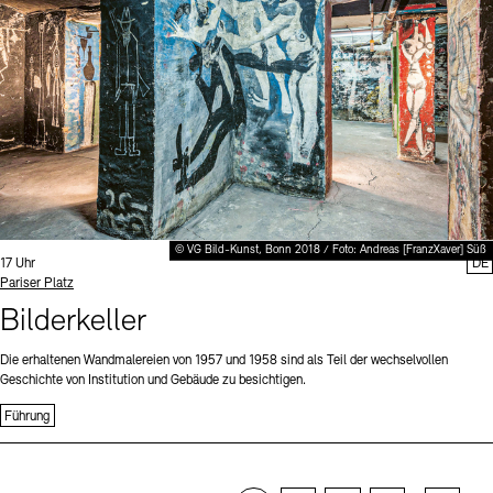
© VG Bild-Kunst, Bonn 2018 / Foto: Andreas [FranzXaver] Süß
Uhrzeit:
17 Uhr
DE
Standort
Pariser Platz
Bilderkeller
Die erhaltenen Wandmalereien von 1957 und 1958 sind als Teil der wechselvollen
Geschichte von Institution und Gebäude zu besichtigen.
Führung