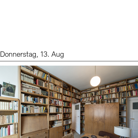
Donnerstag, 13. Aug
Events (2)
Sprache