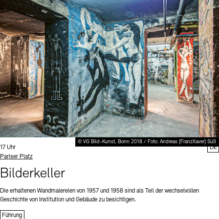
© VG Bild-Kunst, Bonn 2018 / Foto: Andreas [FranzXaver] Süß
Uhrzeit:
17 Uhr
DE
Standort
Pariser Platz
Bilderkeller
Die erhaltenen Wandmalereien von 1957 und 1958 sind als Teil der wechselvollen
Geschichte von Institution und Gebäude zu besichtigen.
Führung