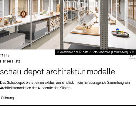
© Akademie der Künste / Foto: Andreas [FranzXaver] Süß
Uhrzeit:
17 Uhr
DE
Standort
Pariser Platz
schau depot architektur modelle
Das Schaudepot bietet einen exklusiven Einblick in die herausragende Sammlung von
Architekturmodellen der Akademie der Künste.
Führung