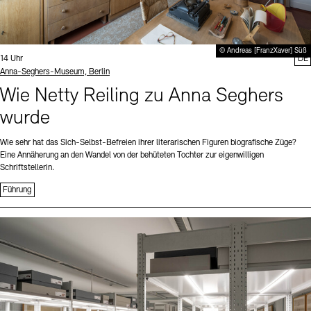
© Andreas [FranzXaver] Süß
Uhrzeit:
14 Uhr
DE
Standort
Anna-Seghers-Museum, Berlin
Wie Netty Reiling zu Anna Seghers
wurde
Wie sehr hat das Sich-Selbst-Befreien ihrer literarischen Figuren biografische Züge?
Eine Annäherung an den Wandel von der behüteten Tochter zur eigenwilligen
Schriftstellerin.
Führung
Sprache