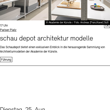
© Akademie der Künste / Foto: Andreas [FranzXaver] Süß
Uhrzeit:
17 Uhr
DE
Standort
Pariser Platz
schau depot architektur modelle
Das Schaudepot bietet einen exklusiven Einblick in die herausragende Sammlung von
Architekturmodellen der Akademie der Künste.
Führung
Dienstag, 25. Aug