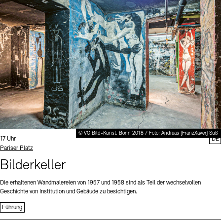
Digitale Sammlungen
Exil-Archive
Stellenangebote
Newsletter
Presse
Nachhaltigkeit
Kontakt
© VG Bild-Kunst, Bonn 2018 / Foto: Andreas [FranzXaver] Süß
Uhrzeit:
17 Uhr
DE
Standort
Pariser Platz
Bilderkeller
Die erhaltenen Wandmalereien von 1957 und 1958 sind als Teil der wechselvollen
Geschichte von Institution und Gebäude zu besichtigen.
Führung