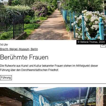
© Stefanie Thomas, 2024
Uhrzeit:
14 Uhr
DE
Standort
Brecht-Weigel-Museum, Berlin
Berühmte Frauen
Die Ruheorte aus Kunst und Kultur bekannter Frauen stehen im Mittelpunkt dieser
Führung über den Dorotheenstädtischen Friedhof.
Führung
Sprache