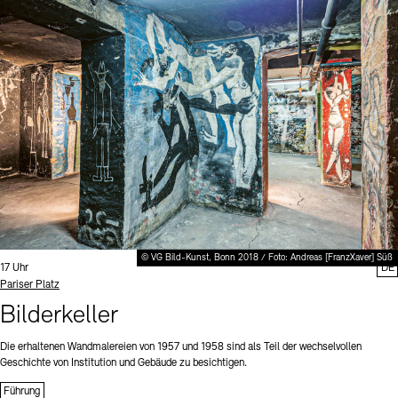
© VG Bild-Kunst, Bonn 2018 / Foto: Andreas [FranzXaver] Süß
Uhrzeit:
17 Uhr
DE
Standort
Pariser Platz
Bilderkeller
Die erhaltenen Wandmalereien von 1957 und 1958 sind als Teil der wechselvollen
Geschichte von Institution und Gebäude zu besichtigen.
Führung