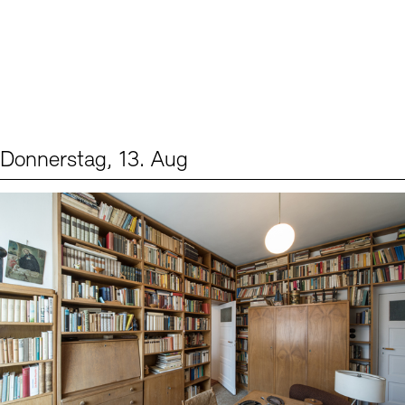
Donnerstag, 13. Aug
Events (2)
Sprache