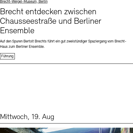
Standort
Brecht-Weigel-Museum, Berlin
Brecht entdecken zwischen
Chausseestraße und Berliner
Ensemble
Auf den Spuren Bertolt Brechts führt ein gut zweistündiger Spaziergang vom Brecht-
Haus zum Berliner Ensemble.
Führung
Mittwoch, 19. Aug
Events (1)
Sprache