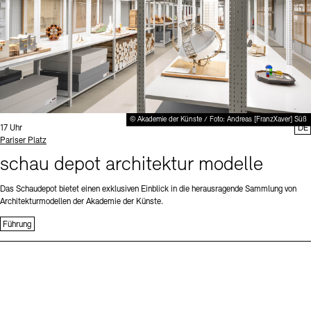
© Akademie der Künste / Foto: Andreas [FranzXaver] Süß
Uhrzeit:
17 Uhr
DE
Standort
Pariser Platz
schau depot architektur modelle
Das Schaudepot bietet einen exklusiven Einblick in die herausragende Sammlung von
Architekturmodellen der Akademie der Künste.
Führung