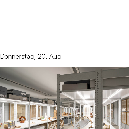
Donnerstag, 20. Aug
Events (1)
Sprache