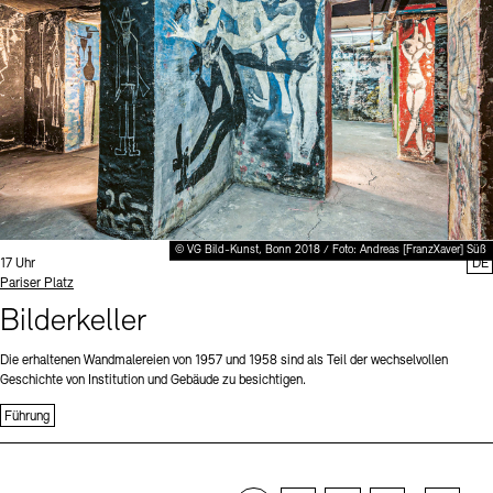
© VG Bild-Kunst, Bonn 2018 / Foto: Andreas [FranzXaver] Süß
Uhrzeit:
17 Uhr
DE
Standort
Pariser Platz
Bilderkeller
Die erhaltenen Wandmalereien von 1957 und 1958 sind als Teil der wechselvollen
Geschichte von Institution und Gebäude zu besichtigen.
Führung