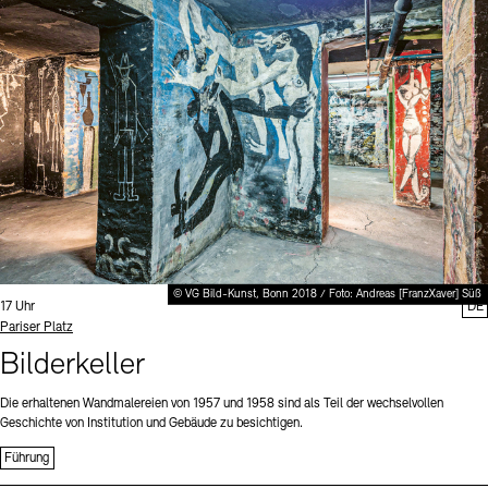
Digitale Sammlungen
Exil-Archive
Stellenangebote
Newsletter
Presse
Nachhaltigkeit
Kontakt
© VG Bild-Kunst, Bonn 2018 / Foto: Andreas [FranzXaver] Süß
Uhrzeit:
17 Uhr
DE
Standort
Pariser Platz
Bilderkeller
Die erhaltenen Wandmalereien von 1957 und 1958 sind als Teil der wechselvollen
Geschichte von Institution und Gebäude zu besichtigen.
Führung