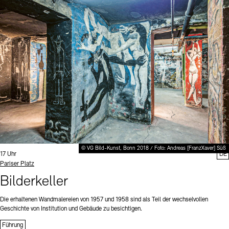
© VG Bild-Kunst, Bonn 2018 / Foto: Andreas [FranzXaver] Süß
Uhrzeit:
17 Uhr
DE
Standort
Pariser Platz
Bilderkeller
Die erhaltenen Wandmalereien von 1957 und 1958 sind als Teil der wechselvollen
Geschichte von Institution und Gebäude zu besichtigen.
Führung