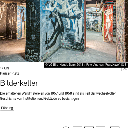
© VG Bild-Kunst, Bonn 2018 / Foto: Andreas [FranzXaver] Süß
Uhrzeit:
17 Uhr
DE
Standort
Pariser Platz
Bilderkeller
Die erhaltenen Wandmalereien von 1957 und 1958 sind als Teil der wechselvollen
Geschichte von Institution und Gebäude zu besichtigen.
Führung