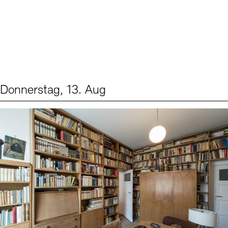
Donnerstag, 13. Aug
Events (2)
Sprache