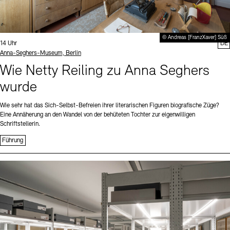
© Andreas [FranzXaver] Süß
Uhrzeit:
14 Uhr
DE
Standort
Anna-Seghers-Museum, Berlin
Wie Netty Reiling zu Anna Seghers
wurde
Wie sehr hat das Sich-Selbst-Befreien ihrer literarischen Figuren biografische Züge?
Eine Annäherung an den Wandel von der behüteten Tochter zur eigenwilligen
Schriftstellerin.
Führung
Sprache