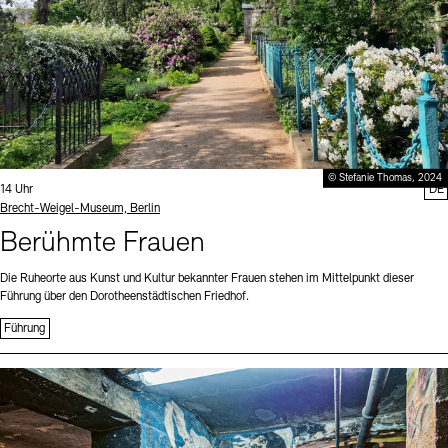
© Stefanie Thomas, 2024
Uhrzeit:
14 Uhr
DE
Standort
Brecht-Weigel-Museum, Berlin
Berühmte Frauen
Die Ruheorte aus Kunst und Kultur bekannter Frauen stehen im Mittelpunkt dieser
Führung über den Dorotheenstädtischen Friedhof.
Führung
Sprache