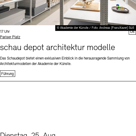
© Akademie der Künste / Foto: Andreas [FranzXaver] Süß
Uhrzeit:
17 Uhr
DE
Standort
Pariser Platz
schau depot architektur modelle
Das Schaudepot bietet einen exklusiven Einblick in die herausragende Sammlung von
Architekturmodellen der Akademie der Künste.
Führung
Dienstag, 25. Aug