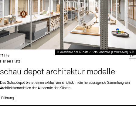
© Akademie der Künste / Foto: Andreas [FranzXaver] Süß
Uhrzeit:
17 Uhr
DE
Standort
Pariser Platz
schau depot architektur modelle
Das Schaudepot bietet einen exklusiven Einblick in die herausragende Sammlung von
Architekturmodellen der Akademie der Künste.
Führung