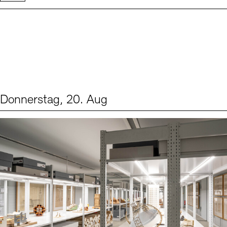
Donnerstag, 20. Aug
Events (1)
Sprache