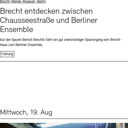
Standort
Brecht-Weigel-Museum, Berlin
Brecht entdecken zwischen
Chausseestraße und Berliner
Ensemble
Auf den Spuren Bertolt Brechts führt ein gut zweistündiger Spaziergang vom Brecht-
Haus zum Berliner Ensemble.
Führung
Mittwoch, 19. Aug
Events (1)
Sprache