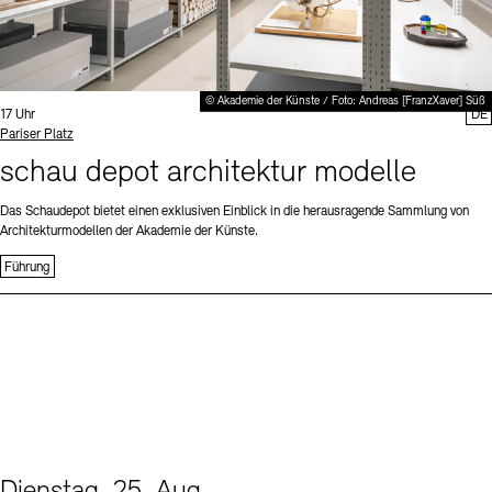
© Akademie der Künste / Foto: Andreas [FranzXaver] Süß
Uhrzeit:
17 Uhr
DE
Standort
Pariser Platz
schau depot architektur modelle
Das Schaudepot bietet einen exklusiven Einblick in die herausragende Sammlung von
Architekturmodellen der Akademie der Künste.
Führung
Dienstag, 25. Aug