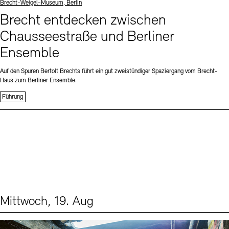
Standort
Brecht-Weigel-Museum, Berlin
Brecht entdecken zwischen
Chausseestraße und Berliner
Ensemble
Auf den Spuren Bertolt Brechts führt ein gut zweistündiger Spaziergang vom Brecht-
Haus zum Berliner Ensemble.
Führung
Mittwoch, 19. Aug
Events (1)
Sprache