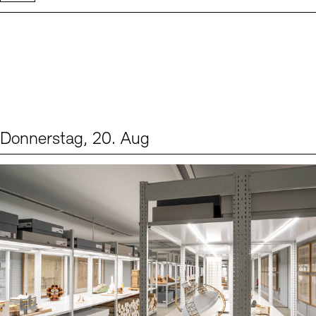
Donnerstag, 20. Aug
Events (1)
Sprache