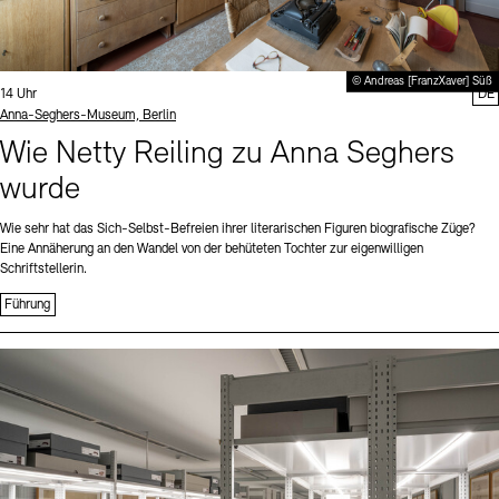
© Andreas [FranzXaver] Süß
Uhrzeit:
14 Uhr
DE
Standort
Anna-Seghers-Museum, Berlin
Wie Netty Reiling zu Anna Seghers
wurde
Wie sehr hat das Sich-Selbst-Befreien ihrer literarischen Figuren biografische Züge?
Eine Annäherung an den Wandel von der behüteten Tochter zur eigenwilligen
Schriftstellerin.
Führung
Sprache