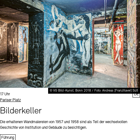
© VG Bild-Kunst, Bonn 2018 / Foto: Andreas [FranzXaver] Süß
Uhrzeit:
17 Uhr
DE
Standort
Pariser Platz
Bilderkeller
Die erhaltenen Wandmalereien von 1957 und 1958 sind als Teil der wechselvollen
Geschichte von Institution und Gebäude zu besichtigen.
Führung