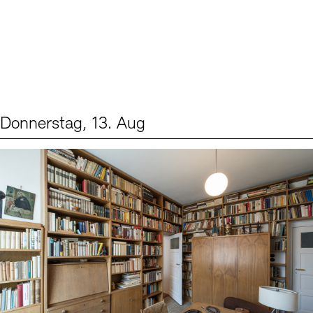
Donnerstag, 13. Aug
Events (2)
Sprache