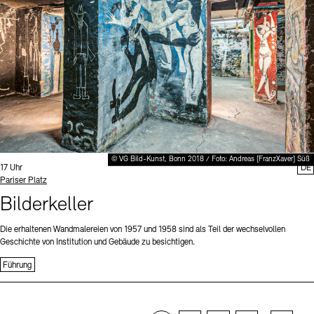
© VG Bild-Kunst, Bonn 2018 / Foto: Andreas [FranzXaver] Süß
Uhrzeit:
17 Uhr
DE
Standort
Pariser Platz
Bilderkeller
Die erhaltenen Wandmalereien von 1957 und 1958 sind als Teil der wechselvollen
Geschichte von Institution und Gebäude zu besichtigen.
Führung