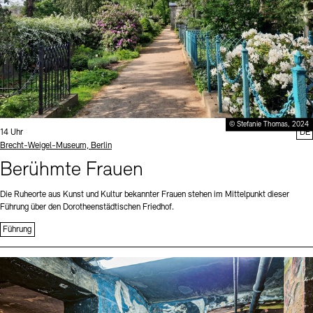
© Stefanie Thomas, 2024
Uhrzeit:
14 Uhr
DE
Standort
Brecht-Weigel-Museum, Berlin
Berühmte Frauen
Die Ruheorte aus Kunst und Kultur bekannter Frauen stehen im Mittelpunkt dieser
Führung über den Dorotheenstädtischen Friedhof.
Führung
Sprache