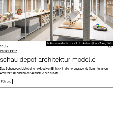
© Akademie der Künste / Foto: Andreas [FranzXaver] Süß
Uhrzeit:
17 Uhr
DE
Standort
Pariser Platz
schau depot architektur modelle
Das Schaudepot bietet einen exklusiven Einblick in die herausragende Sammlung von
Architekturmodellen der Akademie der Künste.
Führung