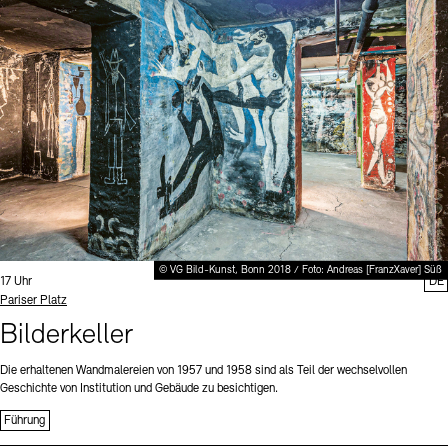
Digitale Sammlungen
Exil-Archive
Stellenangebote
Newsletter
Presse
Nachhaltigkeit
Kontakt
© VG Bild-Kunst, Bonn 2018 / Foto: Andreas [FranzXaver] Süß
Uhrzeit:
17 Uhr
DE
Standort
Pariser Platz
Bilderkeller
Die erhaltenen Wandmalereien von 1957 und 1958 sind als Teil der wechselvollen
Geschichte von Institution und Gebäude zu besichtigen.
Führung