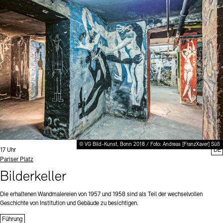
© VG Bild-Kunst, Bonn 2018 / Foto: Andreas [FranzXaver] Süß
Uhrzeit:
17 Uhr
DE
Standort
Pariser Platz
Bilderkeller
Die erhaltenen Wandmalereien von 1957 und 1958 sind als Teil der wechselvollen
Geschichte von Institution und Gebäude zu besichtigen.
Führung