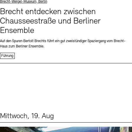
Standort
Brecht-Weigel-Museum, Berlin
Brecht entdecken zwischen
Chausseestraße und Berliner
Ensemble
Auf den Spuren Bertolt Brechts führt ein gut zweistündiger Spaziergang vom Brecht-
Haus zum Berliner Ensemble.
Führung
Mittwoch, 19. Aug
Events (1)
Sprache