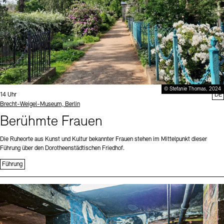
© Stefanie Thomas, 2024
Uhrzeit:
14 Uhr
DE
Standort
Brecht-Weigel-Museum, Berlin
Berühmte Frauen
Die Ruheorte aus Kunst und Kultur bekannter Frauen stehen im Mittelpunkt dieser
Führung über den Dorotheenstädtischen Friedhof.
Führung
Sprache