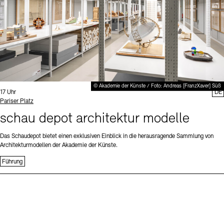
© Akademie der Künste / Foto: Andreas [FranzXaver] Süß
Uhrzeit:
17 Uhr
DE
Standort
Pariser Platz
schau depot architektur modelle
Das Schaudepot bietet einen exklusiven Einblick in die herausragende Sammlung von
Architekturmodellen der Akademie der Künste.
Führung