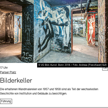
Digitale Sammlungen
Exil-Archive
Stellenangebote
Newsletter
Presse
Nachhaltigkeit
Kontakt
© VG Bild-Kunst, Bonn 2018 / Foto: Andreas [FranzXaver] Süß
Uhrzeit:
17 Uhr
DE
Standort
Pariser Platz
Bilderkeller
Die erhaltenen Wandmalereien von 1957 und 1958 sind als Teil der wechselvollen
Geschichte von Institution und Gebäude zu besichtigen.
Führung