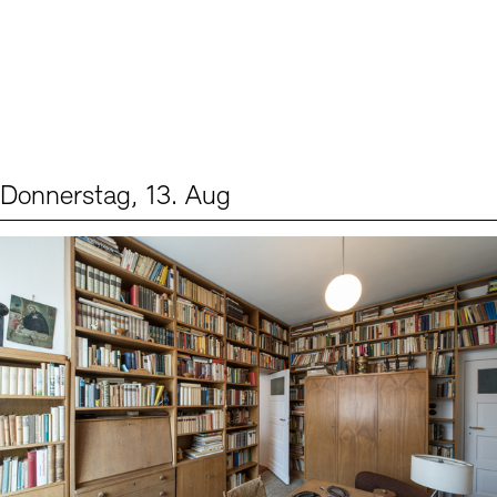
Donnerstag, 13. Aug
Events (2)
Sprache