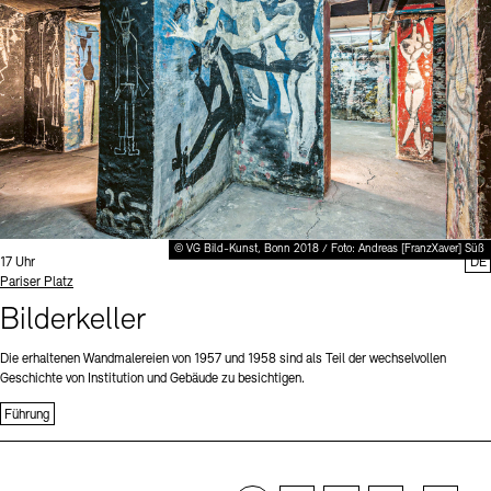
© VG Bild-Kunst, Bonn 2018 / Foto: Andreas [FranzXaver] Süß
Uhrzeit:
17 Uhr
DE
Standort
Pariser Platz
Bilderkeller
Die erhaltenen Wandmalereien von 1957 und 1958 sind als Teil der wechselvollen
Geschichte von Institution und Gebäude zu besichtigen.
Führung