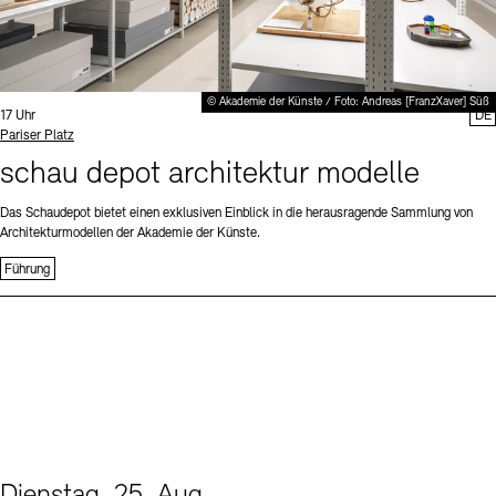
© Akademie der Künste / Foto: Andreas [FranzXaver] Süß
Uhrzeit:
17 Uhr
DE
Standort
Pariser Platz
schau depot architektur modelle
Das Schaudepot bietet einen exklusiven Einblick in die herausragende Sammlung von
Architekturmodellen der Akademie der Künste.
Führung
Dienstag, 25. Aug