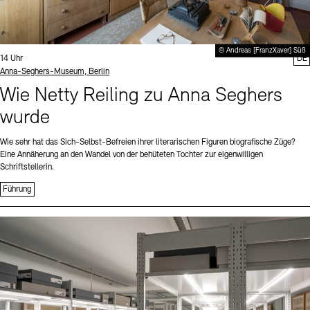
© Andreas [FranzXaver] Süß
Uhrzeit:
14 Uhr
DE
Standort
Anna-Seghers-Museum, Berlin
Wie Netty Reiling zu Anna Seghers
wurde
Wie sehr hat das Sich-Selbst-Befreien ihrer literarischen Figuren biografische Züge?
Eine Annäherung an den Wandel von der behüteten Tochter zur eigenwilligen
Schriftstellerin.
Führung
Sprache