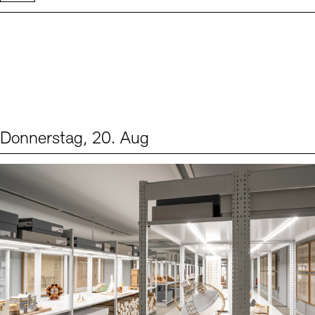
Donnerstag, 20. Aug
Events (1)
Sprache