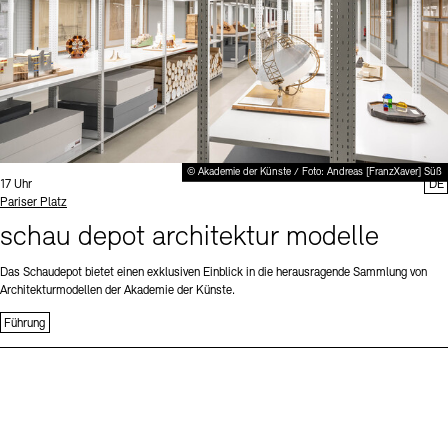
© Akademie der Künste / Foto: Andreas [FranzXaver] Süß
Uhrzeit:
17 Uhr
DE
Standort
Pariser Platz
schau depot architektur modelle
Das Schaudepot bietet einen exklusiven Einblick in die herausragende Sammlung von
Architekturmodellen der Akademie der Künste.
Führung