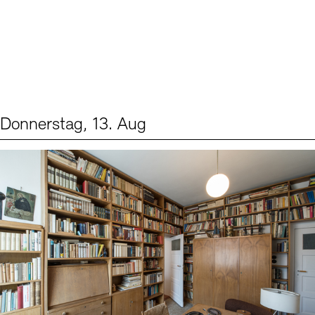
Donnerstag, 13. Aug
Events (2)
Sprache