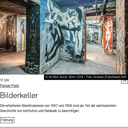
Digitale Sammlungen
Exil-Archive
Stellenangebote
Newsletter
Presse
Nachhaltigkeit
Kontakt
© VG Bild-Kunst, Bonn 2018 / Foto: Andreas [FranzXaver] Süß
Uhrzeit:
17 Uhr
DE
Standort
Pariser Platz
Bilderkeller
Die erhaltenen Wandmalereien von 1957 und 1958 sind als Teil der wechselvollen
Geschichte von Institution und Gebäude zu besichtigen.
Führung