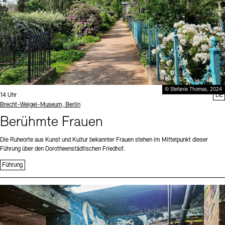
© Stefanie Thomas, 2024
Uhrzeit:
14 Uhr
DE
Standort
Brecht-Weigel-Museum, Berlin
Berühmte Frauen
Die Ruheorte aus Kunst und Kultur bekannter Frauen stehen im Mittelpunkt dieser
Führung über den Dorotheenstädtischen Friedhof.
Führung
Sprache