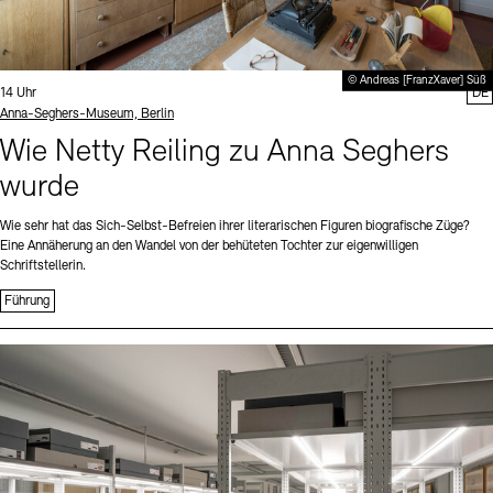
© Andreas [FranzXaver] Süß
Uhrzeit:
14 Uhr
DE
Standort
Anna-Seghers-Museum, Berlin
Wie Netty Reiling zu Anna Seghers
wurde
Wie sehr hat das Sich-Selbst-Befreien ihrer literarischen Figuren biografische Züge?
Eine Annäherung an den Wandel von der behüteten Tochter zur eigenwilligen
Schriftstellerin.
Führung
Sprache