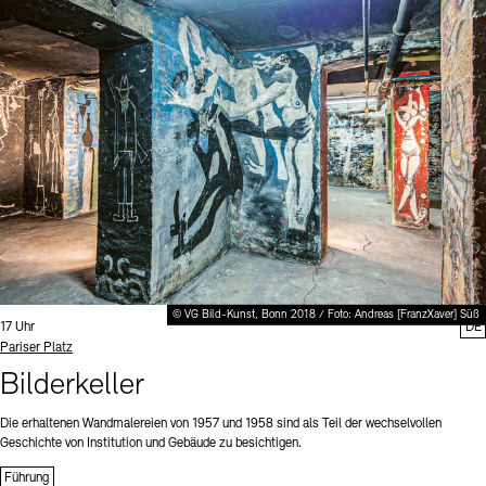
© VG Bild-Kunst, Bonn 2018 / Foto: Andreas [FranzXaver] Süß
Uhrzeit:
17 Uhr
DE
Standort
Pariser Platz
Bilderkeller
Die erhaltenen Wandmalereien von 1957 und 1958 sind als Teil der wechselvollen
Geschichte von Institution und Gebäude zu besichtigen.
Führung