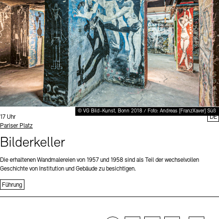
© VG Bild-Kunst, Bonn 2018 / Foto: Andreas [FranzXaver] Süß
Uhrzeit:
17 Uhr
DE
Standort
Pariser Platz
Bilderkeller
Die erhaltenen Wandmalereien von 1957 und 1958 sind als Teil der wechselvollen
Geschichte von Institution und Gebäude zu besichtigen.
Führung