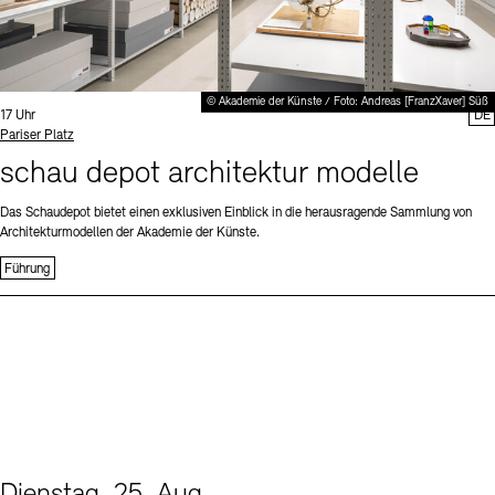
© Akademie der Künste / Foto: Andreas [FranzXaver] Süß
Uhrzeit:
17 Uhr
DE
Standort
Pariser Platz
schau depot architektur modelle
Das Schaudepot bietet einen exklusiven Einblick in die herausragende Sammlung von
Architekturmodellen der Akademie der Künste.
Führung
Dienstag, 25. Aug