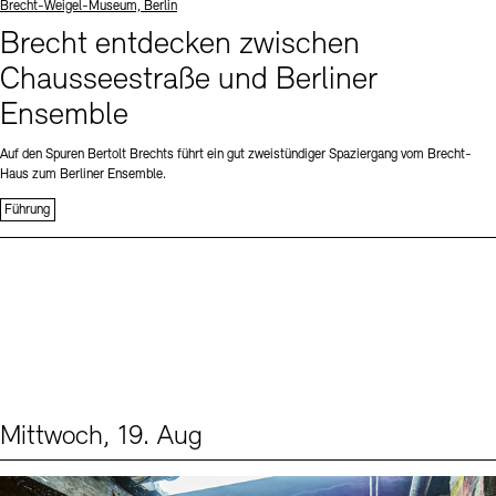
Standort
Brecht-Weigel-Museum, Berlin
Brecht entdecken zwischen
Chausseestraße und Berliner
Ensemble
Auf den Spuren Bertolt Brechts führt ein gut zweistündiger Spaziergang vom Brecht-
Haus zum Berliner Ensemble.
Führung
Mittwoch, 19. Aug
Events (1)
Sprache