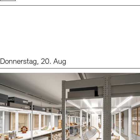
Donnerstag, 20. Aug
Events (1)
Sprache