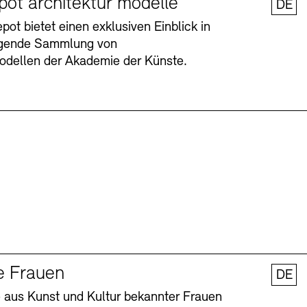
pot architektur modelle
DE
ot bietet einen exklusiven Einblick in
agende Sammlung von
odellen der Akademie der Künste.
Barrierefreiheit
Barrierefreiheit
Newsletter
Newsletter
Presse
Presse
e Frauen
DE
 aus Kunst und Kultur bekannter Frauen