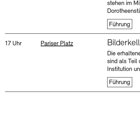
stehen im Mi
Dorotheenstä
Führung
Sprache
Bilderkel
Uhrzeit:
Standort
17 Uhr
Pariser Platz
Die erhalte
sind als Tei
Institution 
Führung