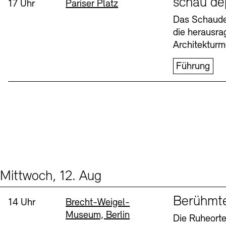
schau de
Uhrzeit:
Standort
17 Uhr
Pariser Platz
Buchläden
Vermittlungsprogramm
Das Schaudep
die herausr
Donnerstag, 6. Aug
Architekturm
Führung
Tickets und Preise
Tickets und Preise
Öffnungszeiten
Öffnungszeiten
Mittwoch, 12. Aug
Events (2)
Sprache
Berühmt
Uhrzeit:
Standort
14 Uhr
Brecht-Weigel-
Museum, Berlin
Die Ruheorte