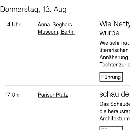
Donnerstag, 13. Aug
Events (2)
Sprache
Wie Nett
Uhrzeit:
Standort
14 Uhr
Anna-Seghers-
Museum, Berlin
wurde
Wie sehr hat
literarische
Annäherung 
Tochter zur e
Führung
Sprache
schau de
Uhrzeit:
Standort
17 Uhr
Pariser Platz
Das Schaudep
die herausr
Architekturm