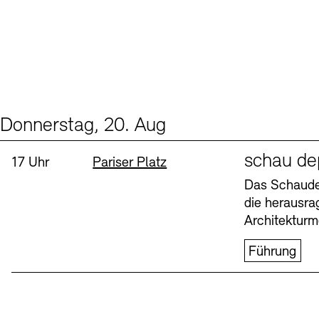
Donnerstag, 20. Aug
Events (1)
Sprache
schau de
Uhrzeit:
Standort
17 Uhr
Pariser Platz
Das Schaudep
die herausr
Architekturm
Führung