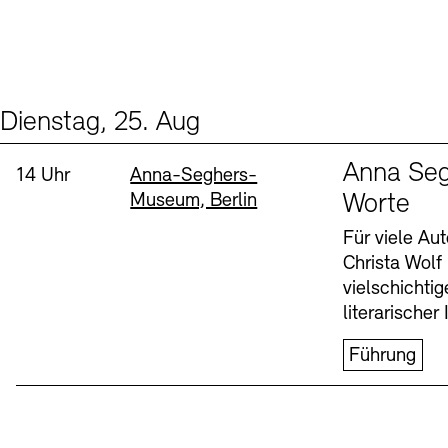
Dienstag, 25. Aug
Events (1)
Sprache
Anna Seg
Uhrzeit:
Standort
14 Uhr
Anna-Seghers-
Museum, Berlin
Worte
Für viele Au
Christa Wolf
vielschichti
literarischer 
Führung