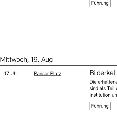
Führung
Mittwoch, 19. Aug
Events (1)
Sprache
Bilderkel
Uhrzeit:
Standort
17 Uhr
Pariser Platz
Die erhalte
sind als Tei
Institution 
Führung