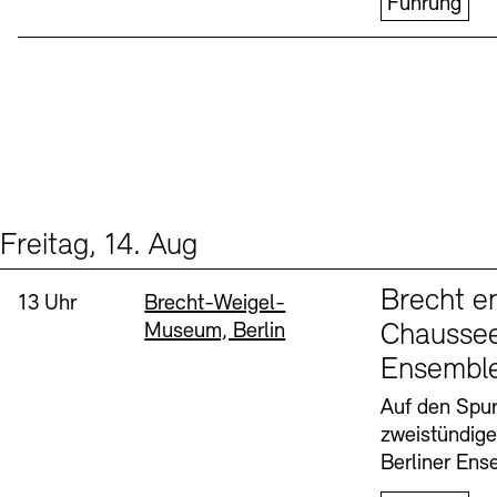
Führung
Freitag, 14. Aug
Events (1)
Sprache
Brecht e
Uhrzeit:
Standort
13 Uhr
Brecht-Weigel-
Museum, Berlin
Chaussee
Ensembl
Auf den Spur
zweistündig
Berliner Ens