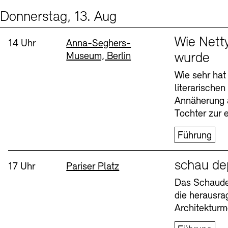
Donnerstag, 13. Aug
Events (2)
Sprache
Wie Nett
Uhrzeit:
Standort
14 Uhr
Anna-Seghers-
Museum, Berlin
wurde
Wie sehr hat
literarische
Annäherung 
Tochter zur e
Führung
Sprache
schau de
Uhrzeit:
Standort
17 Uhr
Pariser Platz
Das Schaudep
die herausr
Architekturm