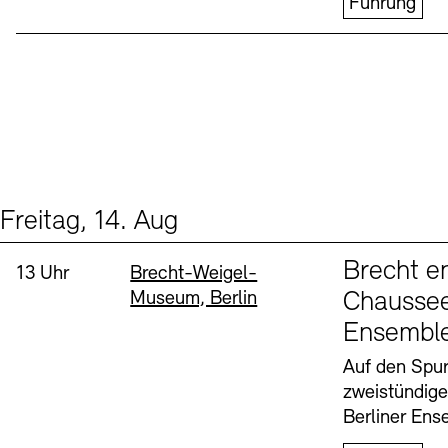
Führung
Freitag, 14. Aug
Events (1)
Sprache
Brecht e
Uhrzeit:
Standort
13 Uhr
Brecht-Weigel-
Museum, Berlin
Chaussee
Ensembl
Auf den Spur
zweistündig
Berliner Ens