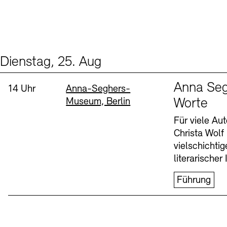
Dienstag, 25. Aug
Events (1)
Sprache
Anna Seg
Uhrzeit:
Standort
14 Uhr
Anna-Seghers-
Museum, Berlin
Worte
Für viele Au
Christa Wolf
vielschichti
literarischer 
Führung