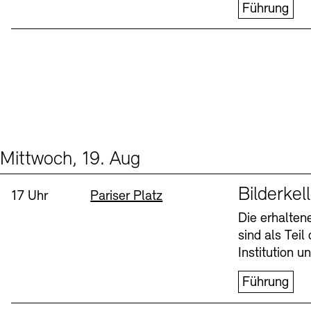
Führung
Mittwoch, 19. Aug
Events (1)
Sprache
Bilderkel
Uhrzeit:
Standort
17 Uhr
Pariser Platz
Die erhalte
sind als Tei
Institution 
Führung