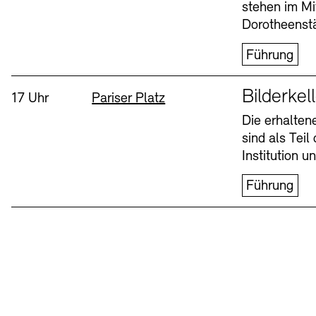
stehen im Mi
Dorotheenstä
Führung
Sprache
Bilderkel
Uhrzeit:
Standort
17 Uhr
Pariser Platz
Die erhalte
sind als Tei
Institution 
Führung