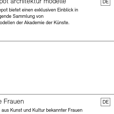
pot architektur modelle
DE
ot bietet einen exklusiven Einblick in
agende Sammlung von
odellen der Akademie der Künste.
Barrierefreiheit
Barrierefreiheit
Newsletter
Newsletter
Presse
Presse
e Frauen
DE
 aus Kunst und Kultur bekannter Frauen