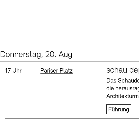
Donnerstag, 20. Aug
Events (1)
Sprache
schau de
Uhrzeit:
Standort
17 Uhr
Pariser Platz
Das Schaudep
die herausr
Architekturm
Führung