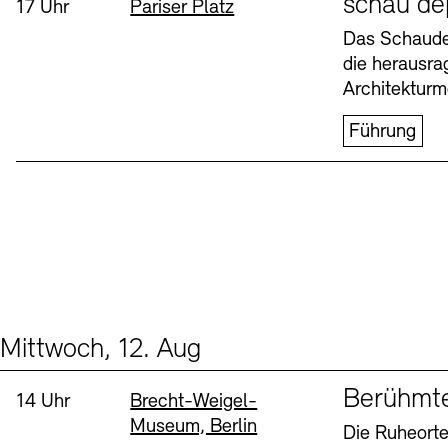
schau de
Uhrzeit:
Standort
17 Uhr
Pariser Platz
Buchläden
Vermittlungsprogramm
Das Schaudep
die herausr
Donnerstag, 6. Aug
Architekturm
Führung
Tickets und Preise
Tickets und Preise
Öffnungszeiten
Öffnungszeiten
Mittwoch, 12. Aug
Events (2)
Sprache
Berühmt
Uhrzeit:
Standort
14 Uhr
Brecht-Weigel-
Museum, Berlin
Die Ruheorte