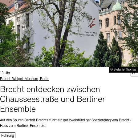
© Stefanie Thomas
Uhrzeit:
13 Uhr
DE
Standort
Brecht-Weigel-Museum, Berlin
Brecht entdecken zwischen
Chausseestraße und Berliner
Ensemble
Auf den Spuren Bertolt Brechts führt ein gut zweistündiger Spaziergang vom Brecht-
Haus zum Berliner Ensemble.
Führung