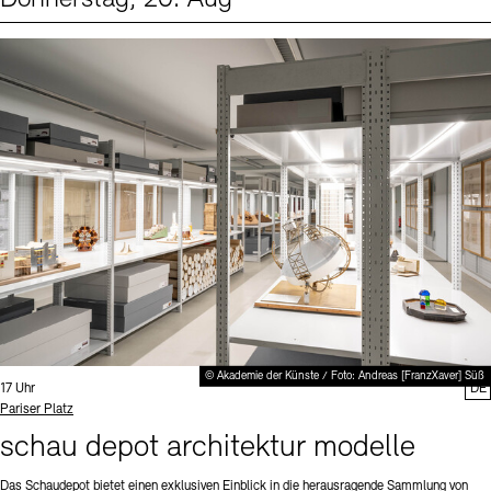
Events (1)
Sprache
© Akademie der Künste / Foto: Andreas [FranzXaver] Süß
Uhrzeit:
17 Uhr
DE
Standort
Pariser Platz
schau depot architektur modelle
Das Schaudepot bietet einen exklusiven Einblick in die herausragende Sammlung von