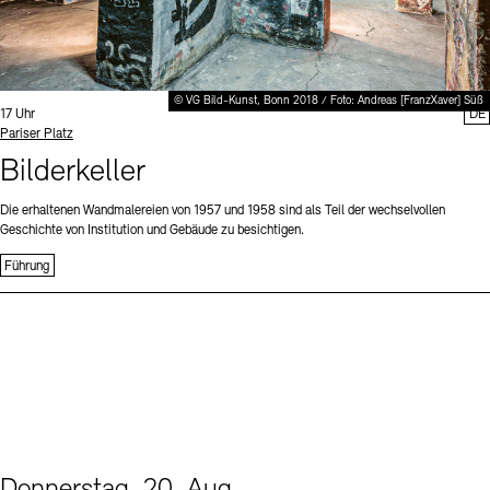
© VG Bild-Kunst, Bonn 2018 / Foto: Andreas [FranzXaver] Süß
Uhrzeit:
17 Uhr
DE
Standort
Pariser Platz
Bilderkeller
Die erhaltenen Wandmalereien von 1957 und 1958 sind als Teil der wechselvollen
Geschichte von Institution und Gebäude zu besichtigen.
Führung
Donnerstag, 20. Aug