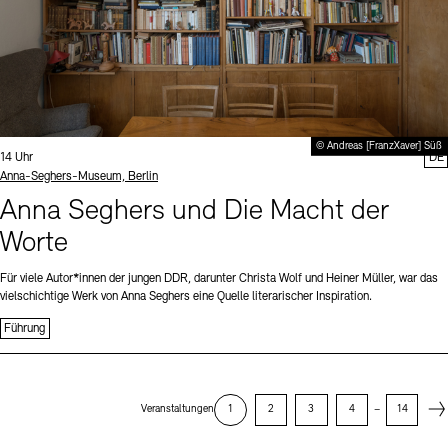
© Andreas [FranzXaver] Süß
Uhrzeit:
14 Uhr
DE
Standort
Anna-Seghers-Museum, Berlin
Anna Seghers und Die Macht der
Worte
Für viele Autor*innen der jungen DDR, darunter Christa Wolf und Heiner Müller, war das
vielschichtige Werk von Anna Seghers eine Quelle literarischer Inspiration.
Führung
Next
Veranstaltungen
1
2
3
4
–
14