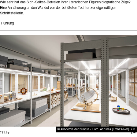
Wie sehr hat das Sich-Selbst-Befreien ihrer literarischen Figuren biografische Züge?
Eine Annäherung an den Wandel von der behüteten Tochter zur eigenwilligen
Schriftstellerin.
Führung
Sprache
© Akademie der Künste / Foto: Andreas [FranzXaver] Süß
Uhrzeit:
17 Uhr
DE