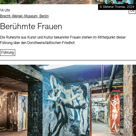
© Stefanie Thomas, 2024
Uhrzeit:
14 Uhr
DE
Standort
Brecht-Weigel-Museum, Berlin
Berühmte Frauen
Die Ruheorte aus Kunst und Kultur bekannter Frauen stehen im Mittelpunkt dieser
Führung über den Dorotheenstädtischen Friedhof.
Führung
Sprache