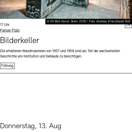
© VG Bild-Kunst, Bonn 2018 / Foto: Andreas [FranzXaver] Süß
Uhrzeit:
17 Uhr
DE
Standort
Pariser Platz
Bilderkeller
Die erhaltenen Wandmalereien von 1957 und 1958 sind als Teil der wechselvollen
Geschichte von Institution und Gebäude zu besichtigen.
Führung
Donnerstag, 13. Aug