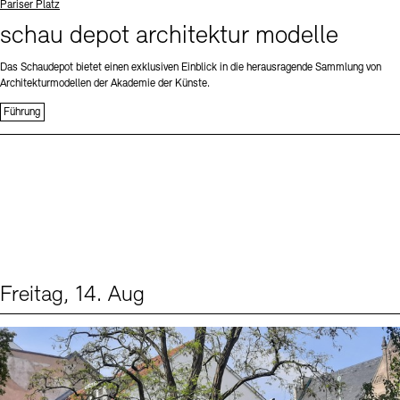
Standort
Pariser Platz
schau depot architektur modelle
Das Schaudepot bietet einen exklusiven Einblick in die herausragende Sammlung von
Architekturmodellen der Akademie der Künste.
Führung
Freitag, 14. Aug
Events (1)
Sprache