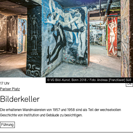
Digitale Sammlungen
Exil-Archive
Stellenangebote
Newsletter
Presse
Nachhaltigkeit
Kontakt
© VG Bild-Kunst, Bonn 2018 / Foto: Andreas [FranzXaver] Süß
Uhrzeit:
17 Uhr
DE
Standort
Pariser Platz
Bilderkeller
Die erhaltenen Wandmalereien von 1957 und 1958 sind als Teil der wechselvollen
Geschichte von Institution und Gebäude zu besichtigen.
Führung