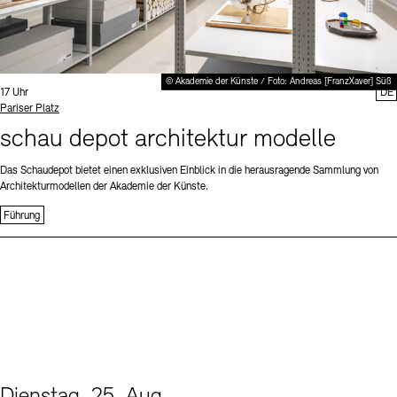
© Akademie der Künste / Foto: Andreas [FranzXaver] Süß
Uhrzeit:
17 Uhr
DE
Standort
Pariser Platz
schau depot architektur modelle
Das Schaudepot bietet einen exklusiven Einblick in die herausragende Sammlung von
Architekturmodellen der Akademie der Künste.
Führung
Dienstag, 25. Aug