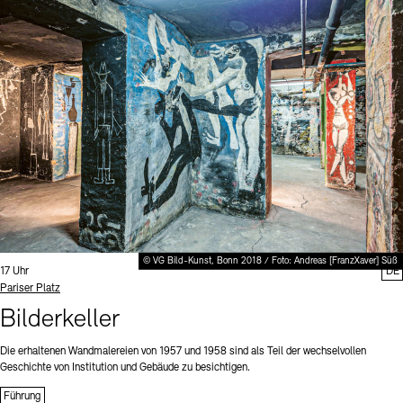
© VG Bild-Kunst, Bonn 2018 / Foto: Andreas [FranzXaver] Süß
Uhrzeit:
17 Uhr
DE
Standort
Pariser Platz
Bilderkeller
Die erhaltenen Wandmalereien von 1957 und 1958 sind als Teil der wechselvollen
Geschichte von Institution und Gebäude zu besichtigen.
Führung