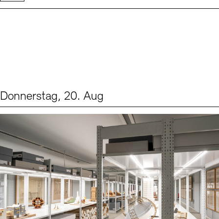
Donnerstag, 20. Aug
Events (1)
Sprache