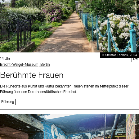
© Stefanie Thomas, 2024
Uhrzeit:
14 Uhr
DE
Standort
Brecht-Weigel-Museum, Berlin
Berühmte Frauen
Die Ruheorte aus Kunst und Kultur bekannter Frauen stehen im Mittelpunkt dieser
Führung über den Dorotheenstädtischen Friedhof.
Führung
Sprache