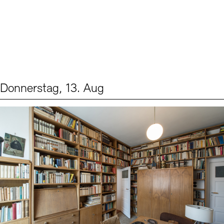
Donnerstag, 13. Aug
Events (2)
Sprache