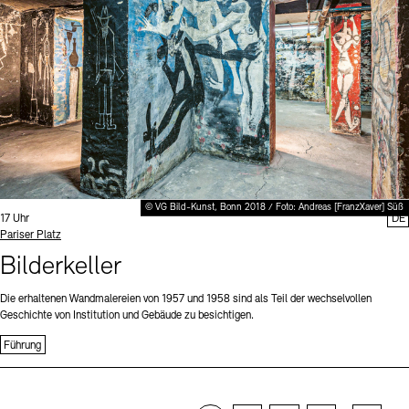
© VG Bild-Kunst, Bonn 2018 / Foto: Andreas [FranzXaver] Süß
Uhrzeit:
17 Uhr
DE
Standort
Pariser Platz
Bilderkeller
Die erhaltenen Wandmalereien von 1957 und 1958 sind als Teil der wechselvollen
Geschichte von Institution und Gebäude zu besichtigen.
Führung