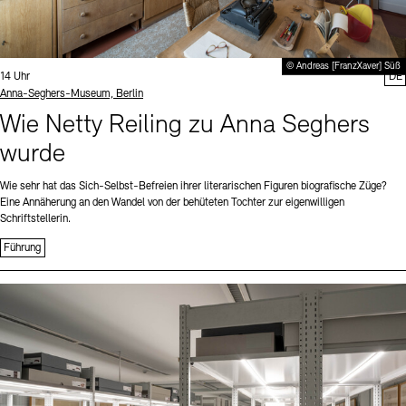
© Andreas [FranzXaver] Süß
Uhrzeit:
14 Uhr
DE
Standort
Anna-Seghers-Museum, Berlin
Wie Netty Reiling zu Anna Seghers
wurde
Wie sehr hat das Sich-Selbst-Befreien ihrer literarischen Figuren biografische Züge?
Eine Annäherung an den Wandel von der behüteten Tochter zur eigenwilligen
Schriftstellerin.
Führung
Sprache