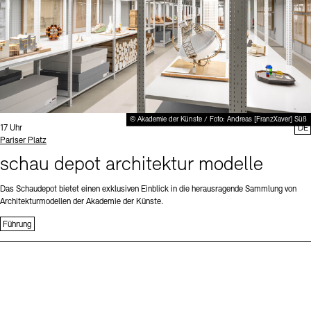
© Akademie der Künste / Foto: Andreas [FranzXaver] Süß
Uhrzeit:
17 Uhr
DE
Standort
Pariser Platz
schau depot architektur modelle
Das Schaudepot bietet einen exklusiven Einblick in die herausragende Sammlung von
Architekturmodellen der Akademie der Künste.
Führung