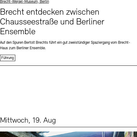
Standort
Brecht-Weigel-Museum, Berlin
Brecht entdecken zwischen
Chausseestraße und Berliner
Ensemble
Auf den Spuren Bertolt Brechts führt ein gut zweistündiger Spaziergang vom Brecht-
Haus zum Berliner Ensemble.
Führung
Mittwoch, 19. Aug
Events (1)
Sprache