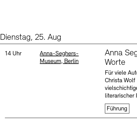
Dienstag, 25. Aug
Events (1)
Sprache
Anna Seg
Uhrzeit:
Standort
14 Uhr
Anna-Seghers-
Museum, Berlin
Worte
Für viele Au
Christa Wolf
vielschichti
literarischer 
Führung