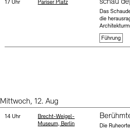
schau de
Uhrzeit:
Standort
17 Uhr
Pariser Platz
Buchläden
Vermittlungsprogramm
Das Schaudep
die herausr
Donnerstag, 6. Aug
Architekturm
Führung
Tickets und Preise
Tickets und Preise
Öffnungszeiten
Öffnungszeiten
Mittwoch, 12. Aug
Events (2)
Sprache
Berühmt
Uhrzeit:
Standort
14 Uhr
Brecht-Weigel-
Museum, Berlin
Die Ruheorte