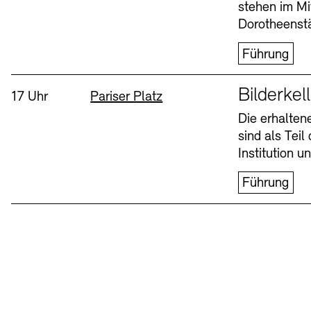
stehen im Mi
Dorotheenstä
Führung
Sprache
Bilderkel
Uhrzeit:
Standort
17 Uhr
Pariser Platz
Die erhalte
sind als Tei
Institution 
Führung