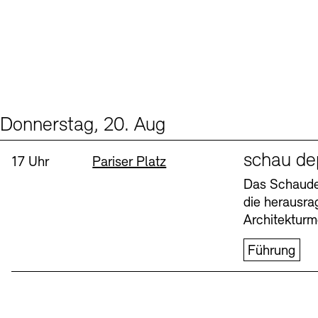
Donnerstag, 20. Aug
Events (1)
Sprache
schau de
Uhrzeit:
Standort
17 Uhr
Pariser Platz
Das Schaudep
die herausr
Architekturm
Führung