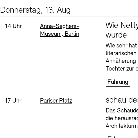
Donnerstag, 13. Aug
Events (2)
Sprache
Wie Nett
Uhrzeit:
Standort
14 Uhr
Anna-Seghers-
Museum, Berlin
wurde
Wie sehr hat
literarische
Annäherung 
Tochter zur e
Führung
Sprache
schau de
Uhrzeit:
Standort
17 Uhr
Pariser Platz
Das Schaudep
die herausr
Architekturm