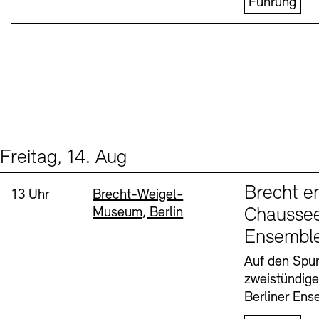
Führung
Freitag, 14. Aug
Events (1)
Sprache
Brecht e
Uhrzeit:
Standort
13 Uhr
Brecht-Weigel-
Museum, Berlin
Chaussee
Ensembl
Auf den Spur
zweistündig
Berliner Ens