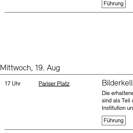
Führung
Mittwoch, 19. Aug
Events (1)
Sprache
Bilderkel
Uhrzeit:
Standort
17 Uhr
Pariser Platz
Die erhalte
sind als Tei
Institution 
Führung