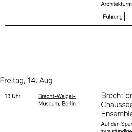
Architekturm
Führung
Freitag, 14. Aug
Events (1)
Sprache
Brecht e
Uhrzeit:
Standort
13 Uhr
Brecht-Weigel-
Museum, Berlin
Chaussee
Ensembl
Auf den Spur
zweistündig