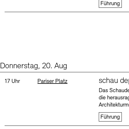
Führung
Donnerstag, 20. Aug
Events (1)
Sprache
schau de
Uhrzeit:
Standort
17 Uhr
Pariser Platz
Das Schaudep
die herausr
Architekturm
Führung