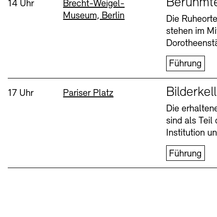
Berühmt
Uhrzeit:
Standort
14 Uhr
Brecht-Weigel-
Museum, Berlin
Buchläden
Vermittlungsprogramm
Die Ruheorte
stehen im Mi
Mittwoch, 12. Aug
Dorotheenstä
Führung
Sprache
Bilderkel
Uhrzeit:
Standort
17 Uhr
Pariser Platz
Die erhalte
sind als Tei
Tickets und Preise
Tickets und Preise
Öffnungszeiten
Öffnungszeiten
Institution 
Führung