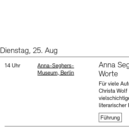
Dienstag, 25. Aug
Events (1)
Sprache
Anna Seg
Uhrzeit:
Standort
14 Uhr
Anna-Seghers-
Museum, Berlin
Worte
Für viele Au
Christa Wolf
vielschichti
literarischer 
Führung