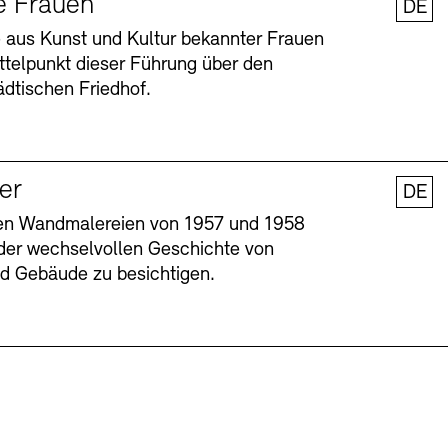
e Frauen
DE
 aus Kunst und Kultur bekannter Frauen
ttelpunkt dieser Führung über den
dtischen Friedhof.
ler
DE
nen Wandmalereien von 1957 und 1958
l der wechselvollen Geschichte von
Barrierefreiheit
Barrierefreiheit
Newsletter
Newsletter
Presse
Presse
und Gebäude zu besichtigen.