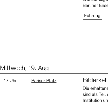
Berliner Ens
Führung
Mittwoch, 19. Aug
Events (1)
Sprache
Bilderkel
Uhrzeit:
Standort
17 Uhr
Pariser Platz
Die erhalte
sind als Tei
Institution 