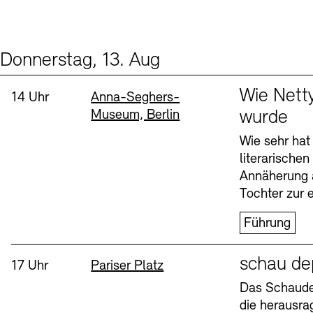
Donnerstag, 13. Aug
Events (2)
Sprache
Wie Nett
Uhrzeit:
Standort
14 Uhr
Anna-Seghers-
Museum, Berlin
wurde
Wie sehr hat
literarische
Annäherung 
Tochter zur e
Führung
Sprache
schau de
Uhrzeit:
Standort
17 Uhr
Pariser Platz
Das Schaudep
die herausr