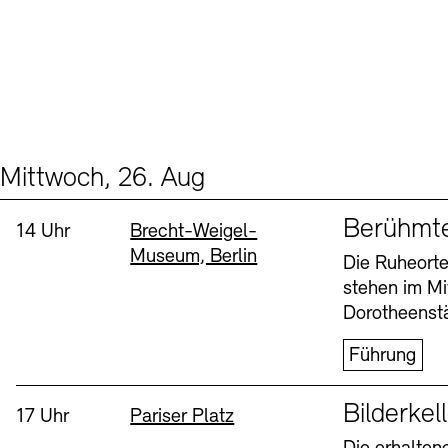
Mittwoch, 26. Aug
Events (2)
Sprache
Berühmt
Uhrzeit:
Standort
14 Uhr
Brecht-Weigel-
Museum, Berlin
Die Ruheorte
stehen im Mi
Dorotheenstä
Führung
Sprache
Bilderkel
Uhrzeit:
Standort
17 Uhr
Pariser Platz