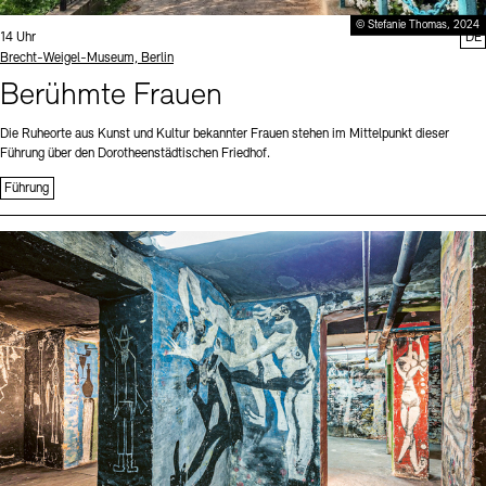
© Stefanie Thomas, 2024
Uhrzeit:
14 Uhr
DE
Standort
Brecht-Weigel-Museum, Berlin
Berühmte Frauen
Die Ruheorte aus Kunst und Kultur bekannter Frauen stehen im Mittelpunkt dieser
Führung über den Dorotheenstädtischen Friedhof.
Führung
Sprache