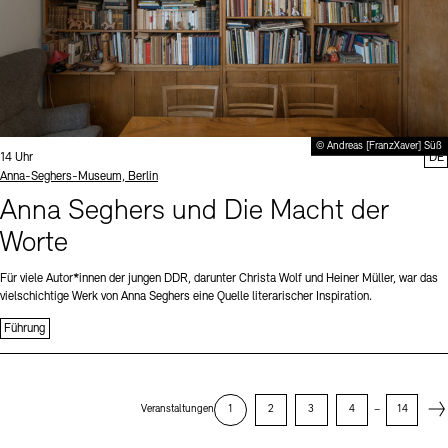
© Andreas [FranzXaver] Süß
Uhrzeit:
14 Uhr
DE
Standort
Anna-Seghers-Museum, Berlin
Anna Seghers und Die Macht der
Worte
Für viele Autor*innen der jungen DDR, darunter Christa Wolf und Heiner Müller, war das
vielschichtige Werk von Anna Seghers eine Quelle literarischer Inspiration.
Führung
Next
Veranstaltungen
1
2
3
4
–
14