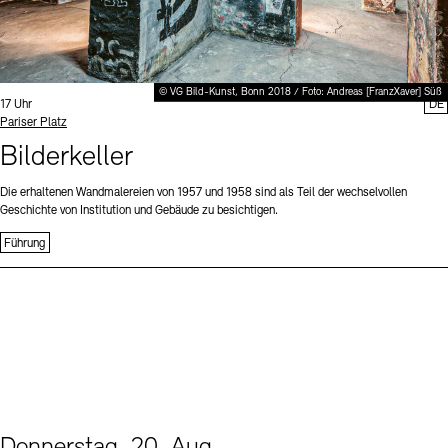
© VG Bild-Kunst, Bonn 2018 / Foto: Andreas [FranzXaver] Süß
Uhrzeit:
17 Uhr
DE
Standort
Pariser Platz
Bilderkeller
Die erhaltenen Wandmalereien von 1957 und 1958 sind als Teil der wechselvollen
Geschichte von Institution und Gebäude zu besichtigen.
Führung
Donnerstag, 20. Aug