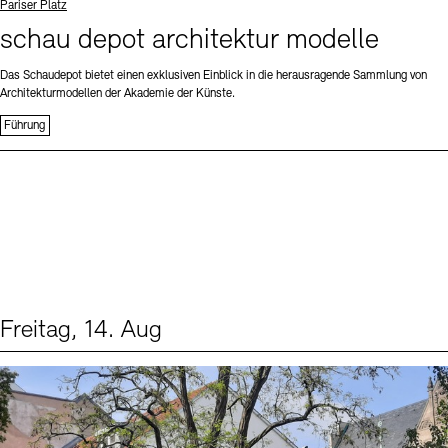
Standort
Pariser Platz
schau depot architektur modelle
Das Schaudepot bietet einen exklusiven Einblick in die herausragende Sammlung von
Architekturmodellen der Akademie der Künste.
Führung
Freitag, 14. Aug
Events (1)
Sprache