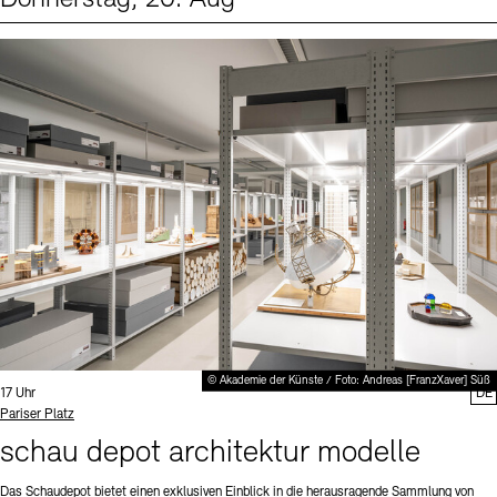
Events (1)
Sprache
© Akademie der Künste / Foto: Andreas [FranzXaver] Süß
Uhrzeit:
17 Uhr
DE
Standort
Pariser Platz
schau depot architektur modelle
Das Schaudepot bietet einen exklusiven Einblick in die herausragende Sammlung von