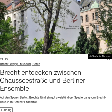
© Stefanie Thomas
Uhrzeit:
13 Uhr
DE
Standort
Brecht-Weigel-Museum, Berlin
Brecht entdecken zwischen
Chausseestraße und Berliner
Ensemble
Auf den Spuren Bertolt Brechts führt ein gut zweistündiger Spaziergang vom Brecht-
Haus zum Berliner Ensemble.
Führung