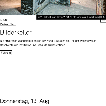
© VG Bild-Kunst, Bonn 2018 / Foto: Andreas [FranzXaver] Süß
Uhrzeit:
17 Uhr
DE
Standort
Pariser Platz
Bilderkeller
Die erhaltenen Wandmalereien von 1957 und 1958 sind als Teil der wechselvollen
Geschichte von Institution und Gebäude zu besichtigen.
Führung
Donnerstag, 13. Aug