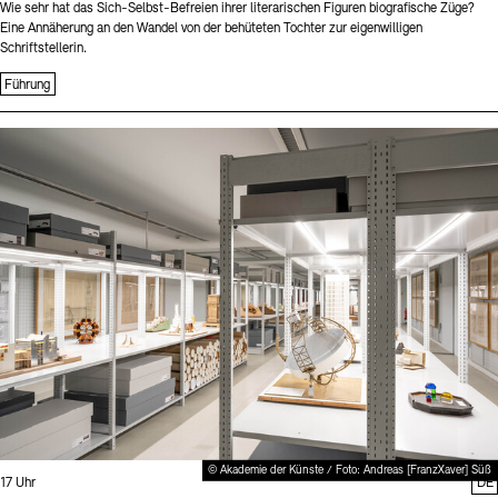
Wie sehr hat das Sich-Selbst-Befreien ihrer literarischen Figuren biografische Züge?
Eine Annäherung an den Wandel von der behüteten Tochter zur eigenwilligen
Schriftstellerin.
Führung
Sprache
© Akademie der Künste / Foto: Andreas [FranzXaver] Süß
Uhrzeit:
17 Uhr
DE