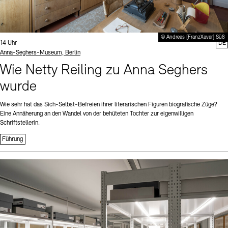
© Andreas [FranzXaver] Süß
Uhrzeit:
14 Uhr
DE
Standort
Anna-Seghers-Museum, Berlin
Wie Netty Reiling zu Anna Seghers
wurde
Wie sehr hat das Sich-Selbst-Befreien ihrer literarischen Figuren biografische Züge?
Eine Annäherung an den Wandel von der behüteten Tochter zur eigenwilligen
Schriftstellerin.
Führung
Sprache