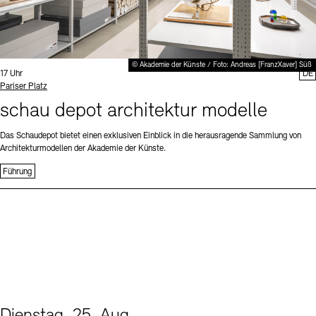
© Akademie der Künste / Foto: Andreas [FranzXaver] Süß
Uhrzeit:
17 Uhr
DE
Standort
Pariser Platz
schau depot architektur modelle
Das Schaudepot bietet einen exklusiven Einblick in die herausragende Sammlung von
Architekturmodellen der Akademie der Künste.
Führung
Dienstag, 25. Aug