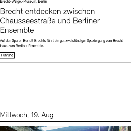
Standort
Brecht-Weigel-Museum, Berlin
Brecht entdecken zwischen
Chausseestraße und Berliner
Ensemble
Auf den Spuren Bertolt Brechts führt ein gut zweistündiger Spaziergang vom Brecht-
Haus zum Berliner Ensemble.
Führung
Mittwoch, 19. Aug
Events (1)
Sprache