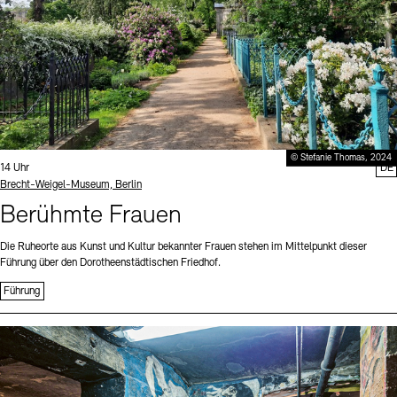
© Stefanie Thomas, 2024
Uhrzeit:
14 Uhr
DE
Standort
Brecht-Weigel-Museum, Berlin
Berühmte Frauen
Die Ruheorte aus Kunst und Kultur bekannter Frauen stehen im Mittelpunkt dieser
Führung über den Dorotheenstädtischen Friedhof.
Führung
Sprache