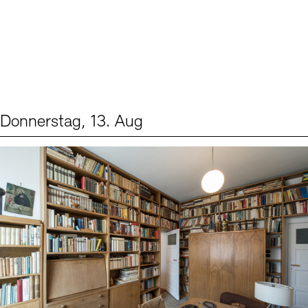
Donnerstag, 13. Aug
Events (2)
Sprache