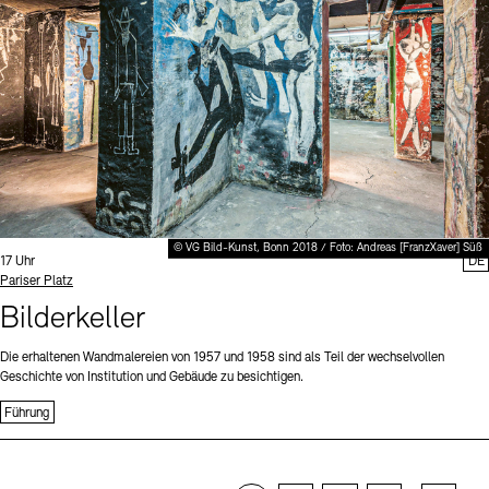
© VG Bild-Kunst, Bonn 2018 / Foto: Andreas [FranzXaver] Süß
Uhrzeit:
17 Uhr
DE
Standort
Pariser Platz
Bilderkeller
Die erhaltenen Wandmalereien von 1957 und 1958 sind als Teil der wechselvollen
Geschichte von Institution und Gebäude zu besichtigen.
Führung