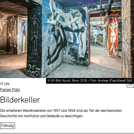
Digitale Sammlungen
Exil-Archive
Stellenangebote
Newsletter
Presse
Nachhaltigkeit
Kontakt
© VG Bild-Kunst, Bonn 2018 / Foto: Andreas [FranzXaver] Süß
Uhrzeit:
17 Uhr
DE
Standort
Pariser Platz
Bilderkeller
Die erhaltenen Wandmalereien von 1957 und 1958 sind als Teil der wechselvollen
Geschichte von Institution und Gebäude zu besichtigen.
Führung