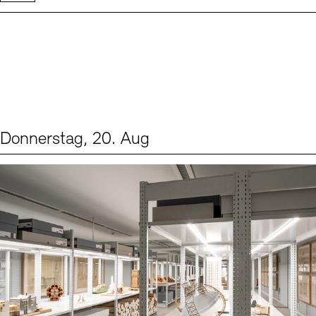
Donnerstag, 20. Aug
Events (1)
Sprache