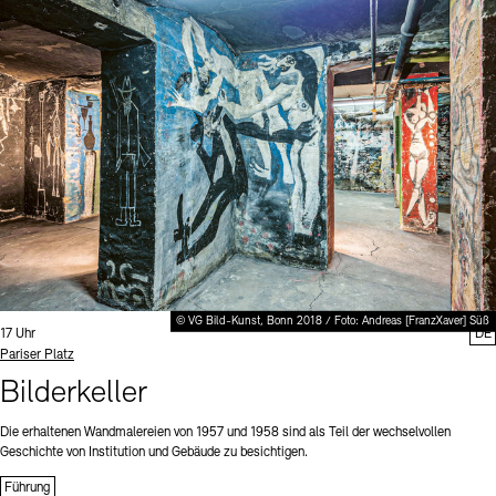
© VG Bild-Kunst, Bonn 2018 / Foto: Andreas [FranzXaver] Süß
Uhrzeit:
17 Uhr
DE
Standort
Pariser Platz
Bilderkeller
Die erhaltenen Wandmalereien von 1957 und 1958 sind als Teil der wechselvollen
Geschichte von Institution und Gebäude zu besichtigen.
Führung