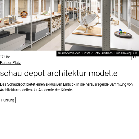
© Akademie der Künste / Foto: Andreas [FranzXaver] Süß
Uhrzeit:
17 Uhr
DE
Standort
Pariser Platz
schau depot architektur modelle
Das Schaudepot bietet einen exklusiven Einblick in die herausragende Sammlung von
Architekturmodellen der Akademie der Künste.
Führung