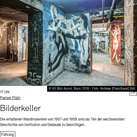
© VG Bild-Kunst, Bonn 2018 / Foto: Andreas [FranzXaver] Süß
Uhrzeit:
17 Uhr
DE
Standort
Pariser Platz
Bilderkeller
Die erhaltenen Wandmalereien von 1957 und 1958 sind als Teil der wechselvollen
Geschichte von Institution und Gebäude zu besichtigen.
Führung