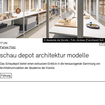
© Akademie der Künste / Foto: Andreas [FranzXaver] Süß
Uhrzeit:
17 Uhr
DE
Standort
Pariser Platz
schau depot architektur modelle
Das Schaudepot bietet einen exklusiven Einblick in die herausragende Sammlung von
Architekturmodellen der Akademie der Künste.
Führung