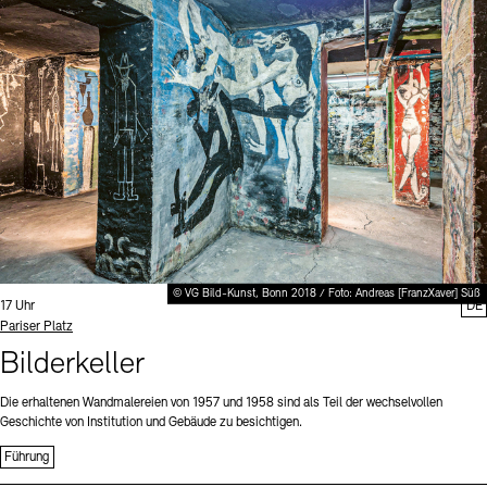
Digitale Sammlungen
Exil-Archive
Stellenangebote
Newsletter
Presse
Nachhaltigkeit
Kontakt
© VG Bild-Kunst, Bonn 2018 / Foto: Andreas [FranzXaver] Süß
Uhrzeit:
17 Uhr
DE
Standort
Pariser Platz
Bilderkeller
Die erhaltenen Wandmalereien von 1957 und 1958 sind als Teil der wechselvollen
Geschichte von Institution und Gebäude zu besichtigen.
Führung