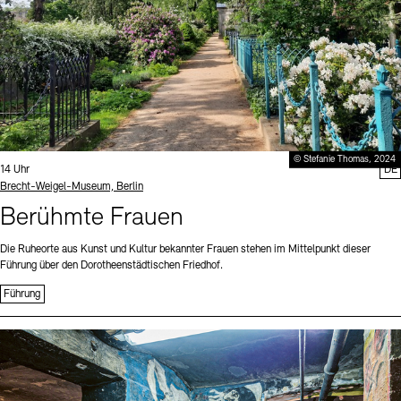
© Stefanie Thomas, 2024
Uhrzeit:
14 Uhr
DE
Standort
Brecht-Weigel-Museum, Berlin
Berühmte Frauen
Die Ruheorte aus Kunst und Kultur bekannter Frauen stehen im Mittelpunkt dieser
Führung über den Dorotheenstädtischen Friedhof.
Führung
Sprache