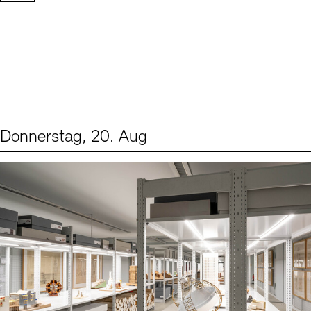
Donnerstag, 20. Aug
Events (1)
Sprache