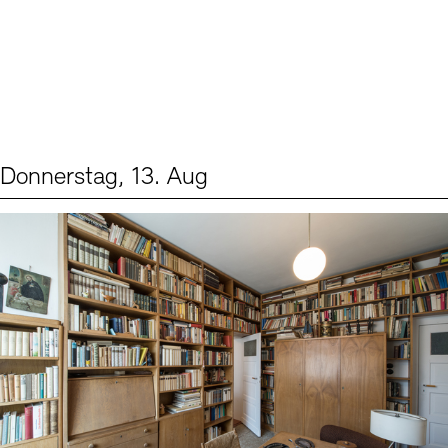
Donnerstag, 13. Aug
Events (2)
Sprache