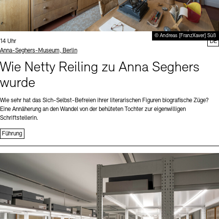
© Andreas [FranzXaver] Süß
Uhrzeit:
14 Uhr
DE
Standort
Anna-Seghers-Museum, Berlin
Wie Netty Reiling zu Anna Seghers
wurde
Wie sehr hat das Sich-Selbst-Befreien ihrer literarischen Figuren biografische Züge?
Eine Annäherung an den Wandel von der behüteten Tochter zur eigenwilligen
Schriftstellerin.
Führung
Sprache