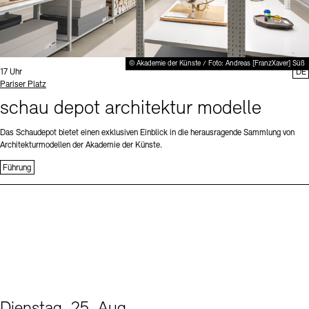
© Akademie der Künste / Foto: Andreas [FranzXaver] Süß
Uhrzeit:
17 Uhr
DE
Standort
Pariser Platz
schau depot architektur modelle
Das Schaudepot bietet einen exklusiven Einblick in die herausragende Sammlung von
Architekturmodellen der Akademie der Künste.
Führung
Dienstag, 25. Aug