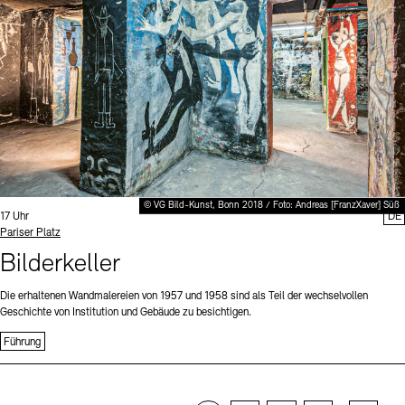
© VG Bild-Kunst, Bonn 2018 / Foto: Andreas [FranzXaver] Süß
Uhrzeit:
17 Uhr
DE
Standort
Pariser Platz
Bilderkeller
Die erhaltenen Wandmalereien von 1957 und 1958 sind als Teil der wechselvollen
Geschichte von Institution und Gebäude zu besichtigen.
Führung