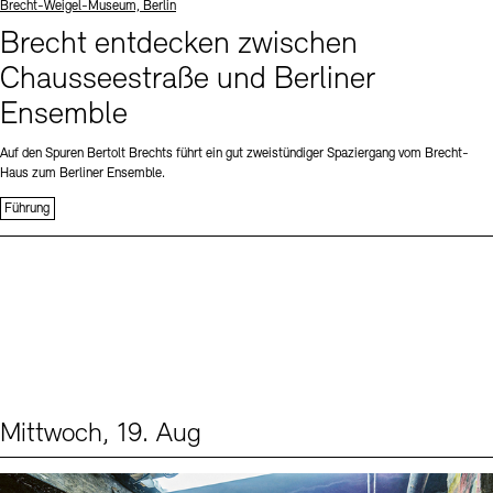
Standort
Brecht-Weigel-Museum, Berlin
Brecht entdecken zwischen
Chausseestraße und Berliner
Ensemble
Auf den Spuren Bertolt Brechts führt ein gut zweistündiger Spaziergang vom Brecht-
Haus zum Berliner Ensemble.
Führung
Mittwoch, 19. Aug
Events (1)
Sprache