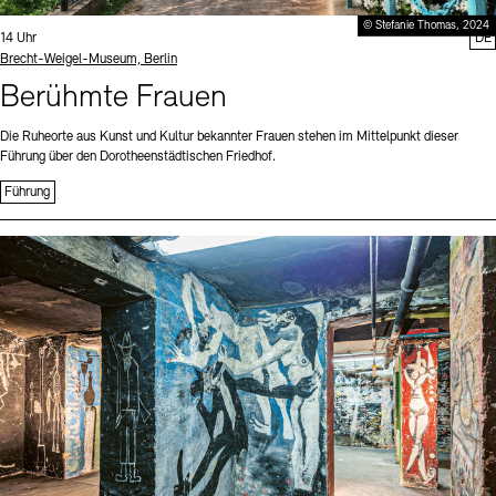
© Stefanie Thomas, 2024
Uhrzeit:
14 Uhr
DE
Standort
Brecht-Weigel-Museum, Berlin
Berühmte Frauen
Die Ruheorte aus Kunst und Kultur bekannter Frauen stehen im Mittelpunkt dieser
Führung über den Dorotheenstädtischen Friedhof.
Führung
Sprache