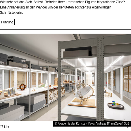
Wie sehr hat das Sich-Selbst-Befreien ihrer literarischen Figuren biografische Züge?
Eine Annäherung an den Wandel von der behüteten Tochter zur eigenwilligen
Schriftstellerin.
Führung
Sprache
© Akademie der Künste / Foto: Andreas [FranzXaver] Süß
Uhrzeit:
17 Uhr
DE