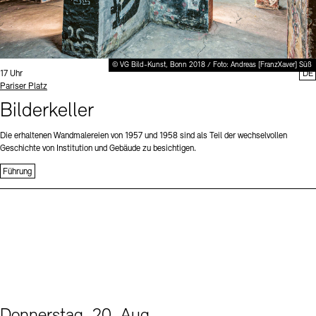
© VG Bild-Kunst, Bonn 2018 / Foto: Andreas [FranzXaver] Süß
Uhrzeit:
17 Uhr
DE
Standort
Pariser Platz
Bilderkeller
Die erhaltenen Wandmalereien von 1957 und 1958 sind als Teil der wechselvollen
Geschichte von Institution und Gebäude zu besichtigen.
Führung
Donnerstag, 20. Aug