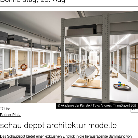
Events (1)
Sprache
© Akademie der Künste / Foto: Andreas [FranzXaver] Süß
Uhrzeit:
17 Uhr
DE
Standort
Pariser Platz
schau depot architektur modelle
Das Schaudepot bietet einen exklusiven Einblick in die herausragende Sammlung von