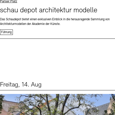
Standort
Pariser Platz
schau depot architektur modelle
Das Schaudepot bietet einen exklusiven Einblick in die herausragende Sammlung von
Architekturmodellen der Akademie der Künste.
Führung
Freitag, 14. Aug
Events (1)
Sprache