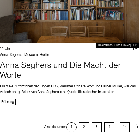
© Andreas [FranzXaver] Süß
Uhrzeit:
14 Uhr
DE
Standort
Anna-Seghers-Museum, Berlin
Anna Seghers und Die Macht der
Worte
Für viele Autor*innen der jungen DDR, darunter Christa Wolf und Heiner Müller, war das
vielschichtige Werk von Anna Seghers eine Quelle literarischer Inspiration.
Führung
Next
Veranstaltungen
1
2
3
4
–
14