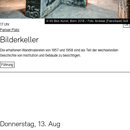
© VG Bild-Kunst, Bonn 2018 / Foto: Andreas [FranzXaver] Süß
Uhrzeit:
17 Uhr
DE
Standort
Pariser Platz
Bilderkeller
Die erhaltenen Wandmalereien von 1957 und 1958 sind als Teil der wechselvollen
Geschichte von Institution und Gebäude zu besichtigen.
Führung
Donnerstag, 13. Aug