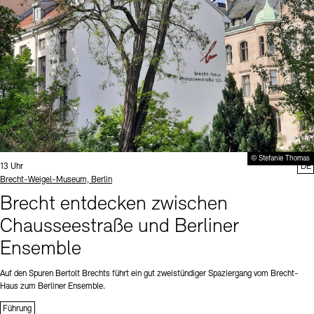
© Stefanie Thomas
Uhrzeit:
13 Uhr
DE
Standort
Brecht-Weigel-Museum, Berlin
Brecht entdecken zwischen
Chausseestraße und Berliner
Ensemble
Auf den Spuren Bertolt Brechts führt ein gut zweistündiger Spaziergang vom Brecht-
Haus zum Berliner Ensemble.
Führung