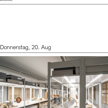
Donnerstag, 20. Aug
Events (1)
Sprache