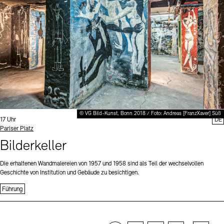
© VG Bild-Kunst, Bonn 2018 / Foto: Andreas [FranzXaver] Süß
Uhrzeit:
17 Uhr
DE
Standort
Pariser Platz
Bilderkeller
Die erhaltenen Wandmalereien von 1957 und 1958 sind als Teil der wechselvollen
Geschichte von Institution und Gebäude zu besichtigen.
Führung