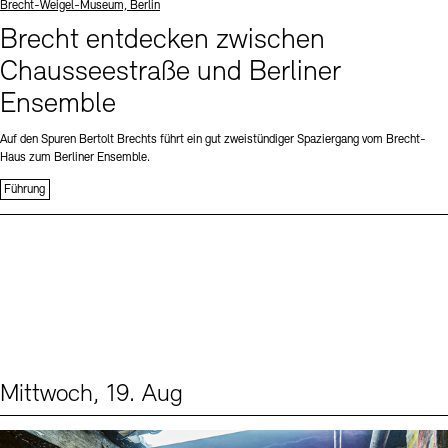
Standort
Brecht-Weigel-Museum, Berlin
Brecht entdecken zwischen
Chausseestraße und Berliner
Ensemble
Auf den Spuren Bertolt Brechts führt ein gut zweistündiger Spaziergang vom Brecht-
Haus zum Berliner Ensemble.
Führung
Mittwoch, 19. Aug
Events (1)
Sprache