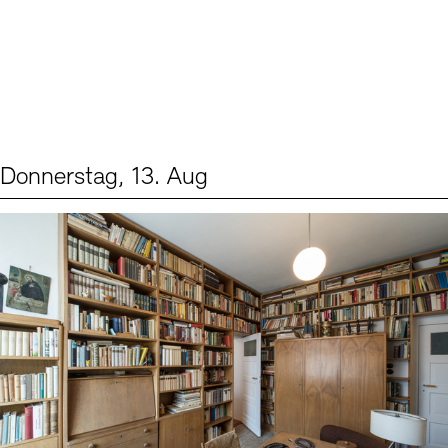
Donnerstag, 13. Aug
Events (2)
Sprache