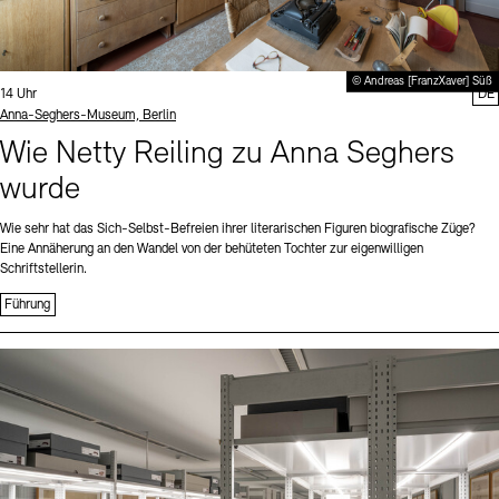
© Andreas [FranzXaver] Süß
Uhrzeit:
14 Uhr
DE
Standort
Anna-Seghers-Museum, Berlin
Wie Netty Reiling zu Anna Seghers
wurde
Wie sehr hat das Sich-Selbst-Befreien ihrer literarischen Figuren biografische Züge?
Eine Annäherung an den Wandel von der behüteten Tochter zur eigenwilligen
Schriftstellerin.
Führung
Sprache