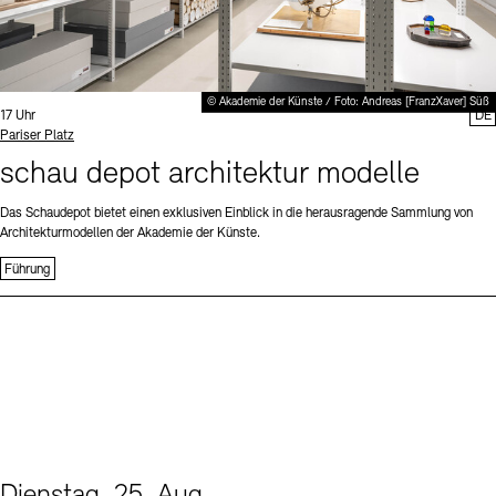
© Akademie der Künste / Foto: Andreas [FranzXaver] Süß
Uhrzeit:
17 Uhr
DE
Standort
Pariser Platz
schau depot architektur modelle
Das Schaudepot bietet einen exklusiven Einblick in die herausragende Sammlung von
Architekturmodellen der Akademie der Künste.
Führung
Dienstag, 25. Aug