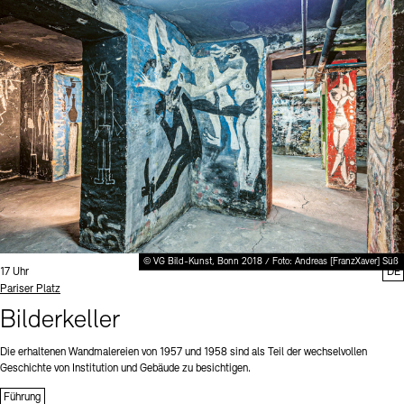
© VG Bild-Kunst, Bonn 2018 / Foto: Andreas [FranzXaver] Süß
Uhrzeit:
17 Uhr
DE
Standort
Pariser Platz
Bilderkeller
Die erhaltenen Wandmalereien von 1957 und 1958 sind als Teil der wechselvollen
Geschichte von Institution und Gebäude zu besichtigen.
Führung