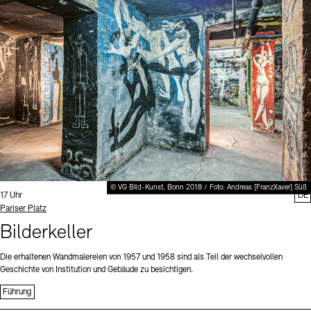
Digitale Sammlungen
Exil-Archive
Stellenangebote
Newsletter
Presse
Nachhaltigkeit
Kontakt
© VG Bild-Kunst, Bonn 2018 / Foto: Andreas [FranzXaver] Süß
Uhrzeit:
17 Uhr
DE
Standort
Pariser Platz
Bilderkeller
Die erhaltenen Wandmalereien von 1957 und 1958 sind als Teil der wechselvollen
Geschichte von Institution und Gebäude zu besichtigen.
Führung