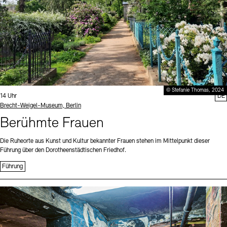
© Stefanie Thomas, 2024
Uhrzeit:
14 Uhr
DE
Standort
Brecht-Weigel-Museum, Berlin
Berühmte Frauen
Die Ruheorte aus Kunst und Kultur bekannter Frauen stehen im Mittelpunkt dieser
Führung über den Dorotheenstädtischen Friedhof.
Führung
Sprache