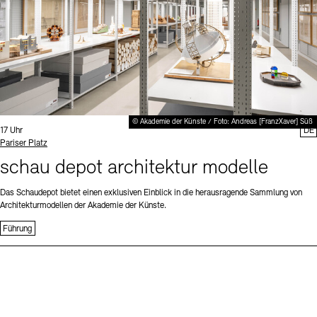
© Akademie der Künste / Foto: Andreas [FranzXaver] Süß
Uhrzeit:
17 Uhr
DE
Standort
Pariser Platz
schau depot architektur modelle
Das Schaudepot bietet einen exklusiven Einblick in die herausragende Sammlung von
Architekturmodellen der Akademie der Künste.
Führung