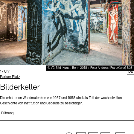
© VG Bild-Kunst, Bonn 2018 / Foto: Andreas [FranzXaver] Süß
Uhrzeit:
17 Uhr
DE
Standort
Pariser Platz
Bilderkeller
Die erhaltenen Wandmalereien von 1957 und 1958 sind als Teil der wechselvollen
Geschichte von Institution und Gebäude zu besichtigen.
Führung