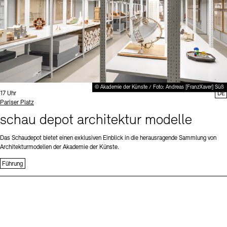
© Akademie der Künste / Foto: Andreas [FranzXaver] Süß
Uhrzeit:
17 Uhr
DE
Standort
Pariser Platz
schau depot architektur modelle
Das Schaudepot bietet einen exklusiven Einblick in die herausragende Sammlung von
Architekturmodellen der Akademie der Künste.
Führung