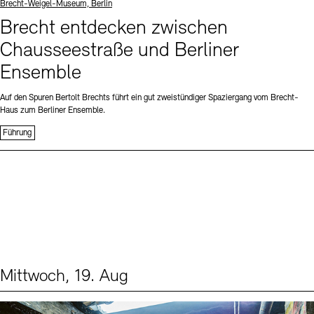
Standort
Brecht-Weigel-Museum, Berlin
Brecht entdecken zwischen
Chausseestraße und Berliner
Ensemble
Auf den Spuren Bertolt Brechts führt ein gut zweistündiger Spaziergang vom Brecht-
Haus zum Berliner Ensemble.
Führung
Mittwoch, 19. Aug
Events (1)
Sprache