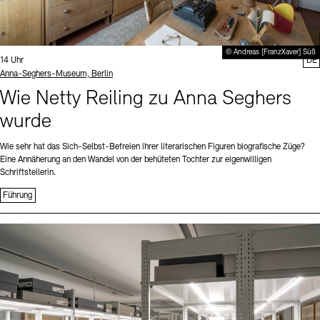
© Andreas [FranzXaver] Süß
Uhrzeit:
14 Uhr
DE
Standort
Anna-Seghers-Museum, Berlin
Wie Netty Reiling zu Anna Seghers
wurde
Wie sehr hat das Sich-Selbst-Befreien ihrer literarischen Figuren biografische Züge?
Eine Annäherung an den Wandel von der behüteten Tochter zur eigenwilligen
Schriftstellerin.
Führung
Sprache