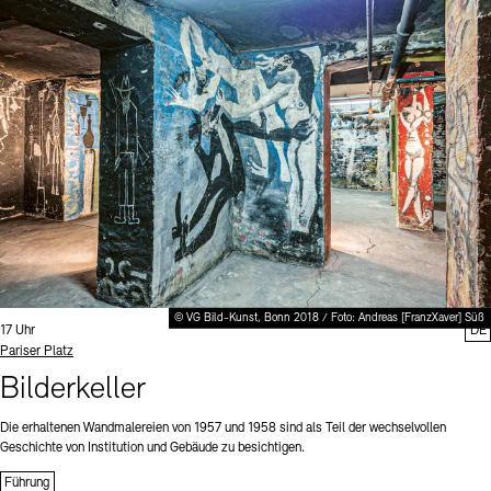
© VG Bild-Kunst, Bonn 2018 / Foto: Andreas [FranzXaver] Süß
Uhrzeit:
17 Uhr
DE
Standort
Pariser Platz
Bilderkeller
Die erhaltenen Wandmalereien von 1957 und 1958 sind als Teil der wechselvollen
Geschichte von Institution und Gebäude zu besichtigen.
Führung