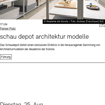
© Akademie der Künste / Foto: Andreas [FranzXaver] Süß
Uhrzeit:
17 Uhr
DE
Standort
Pariser Platz
schau depot architektur modelle
Das Schaudepot bietet einen exklusiven Einblick in die herausragende Sammlung von
Architekturmodellen der Akademie der Künste.
Führung
Dienstag, 25. Aug