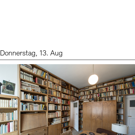
Donnerstag, 13. Aug
Events (2)
Sprache