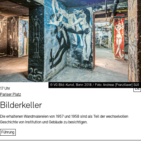
Digitale Sammlungen
Exil-Archive
Stellenangebote
Newsletter
Presse
Nachhaltigkeit
Kontakt
© VG Bild-Kunst, Bonn 2018 / Foto: Andreas [FranzXaver] Süß
Uhrzeit:
17 Uhr
DE
Standort
Pariser Platz
Bilderkeller
Die erhaltenen Wandmalereien von 1957 und 1958 sind als Teil der wechselvollen
Geschichte von Institution und Gebäude zu besichtigen.
Führung