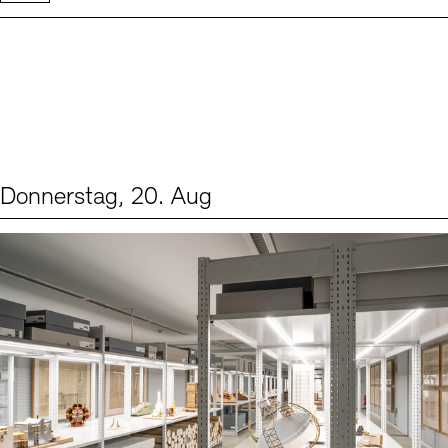
Donnerstag, 20. Aug
Events (1)
Sprache