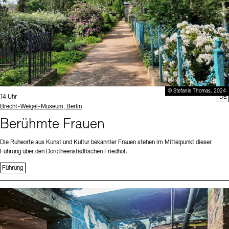
© Stefanie Thomas, 2024
Uhrzeit:
14 Uhr
DE
Standort
Brecht-Weigel-Museum, Berlin
Berühmte Frauen
Die Ruheorte aus Kunst und Kultur bekannter Frauen stehen im Mittelpunkt dieser
Führung über den Dorotheenstädtischen Friedhof.
Führung
Sprache