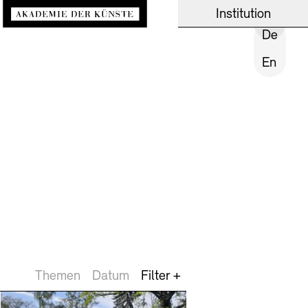
Zur Startseite
Akademie
News und Ein
Arch
Institution
BESUCH SCHLIESSEN
PROGRAMM SCHLIESSEN
INSTITUTION SCHL
De
En
Über uns
News
Über das Archiv
Präsidium
Akademie-Podcast
Benutzung
Aufbau und Aufgaben
Akademie-Gespräche
Recherche
Geschichte
Akademie-Brief
Ausstellungen & Veran
Mitglieder
Büro der öffentlichen
Projekte
Themen
Datum
Filter +
Kunstsektionen
Publikationen
Mehr e