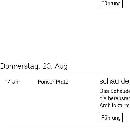
Führung
Donnerstag, 20. Aug
Events (1)
Sprache
schau de
Uhrzeit:
Standort
17 Uhr
Pariser Platz
Das Schaudep
die herausr
Architekturm
Führung