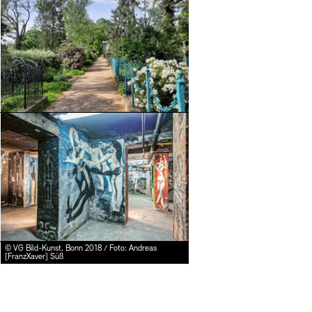
Mediathek
Preise, Stipendien und
schau depot architekt
Abteilungen & Fachber
Publikationen
Bilderkeller
Bibliothek
Mehr e
© Stefanie Thomas, 2024
Europäische Allianz d
Kunstsammlung
JUNGE AKADEMIE
Museen
© VG Bild-Kunst, Bonn 2018 / Foto: Andreas
Kulturelle Vermittlu
Fundstücke
[FranzXaver] Süß
Vermietung
Stellenangebote
Studio für Elektroakus