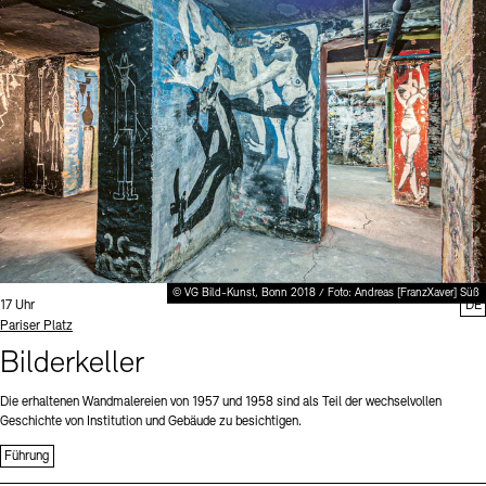
Digitale Sammlungen
Exil-Archive
Stellenangebote
Newsletter
Presse
Nachhaltigkeit
Kontakt
© VG Bild-Kunst, Bonn 2018 / Foto: Andreas [FranzXaver] Süß
Uhrzeit:
17 Uhr
DE
Standort
Pariser Platz
Bilderkeller
Die erhaltenen Wandmalereien von 1957 und 1958 sind als Teil der wechselvollen
Geschichte von Institution und Gebäude zu besichtigen.
Führung