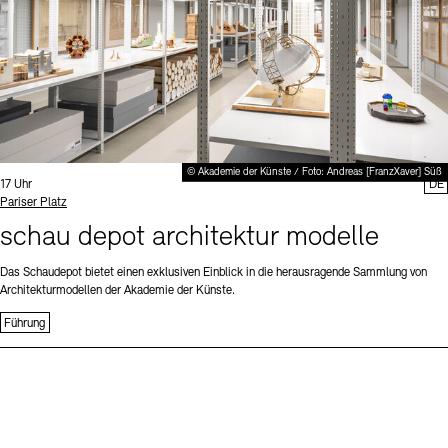
© Akademie der Künste / Foto: Andreas [FranzXaver] Süß
Uhrzeit:
17 Uhr
DE
Standort
Pariser Platz
schau depot architektur modelle
Das Schaudepot bietet einen exklusiven Einblick in die herausragende Sammlung von
Architekturmodellen der Akademie der Künste.
Führung