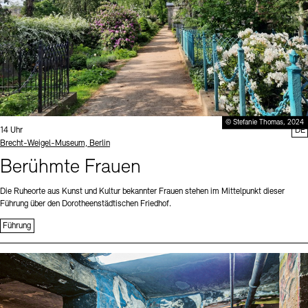
© Stefanie Thomas, 2024
Uhrzeit:
14 Uhr
DE
Standort
Brecht-Weigel-Museum, Berlin
Berühmte Frauen
Die Ruheorte aus Kunst und Kultur bekannter Frauen stehen im Mittelpunkt dieser
Führung über den Dorotheenstädtischen Friedhof.
Führung
Sprache