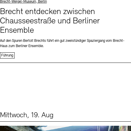
Standort
Brecht-Weigel-Museum, Berlin
Brecht entdecken zwischen
Chausseestraße und Berliner
Ensemble
Auf den Spuren Bertolt Brechts führt ein gut zweistündiger Spaziergang vom Brecht-
Haus zum Berliner Ensemble.
Führung
Mittwoch, 19. Aug
Events (1)
Sprache