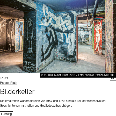
© VG Bild-Kunst, Bonn 2018 / Foto: Andreas [FranzXaver] Süß
Uhrzeit:
17 Uhr
DE
Standort
Pariser Platz
Bilderkeller
Die erhaltenen Wandmalereien von 1957 und 1958 sind als Teil der wechselvollen
Geschichte von Institution und Gebäude zu besichtigen.
Führung