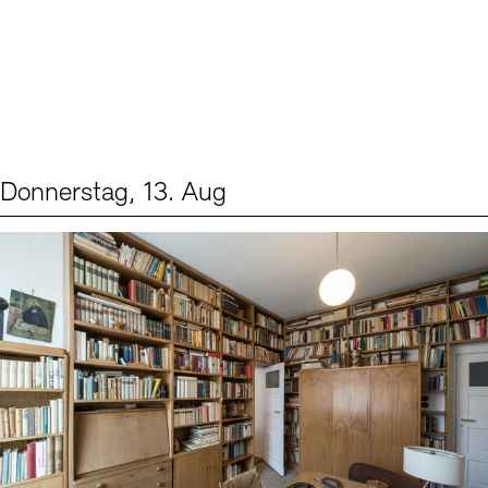
Donnerstag, 13. Aug
Events (2)
Sprache