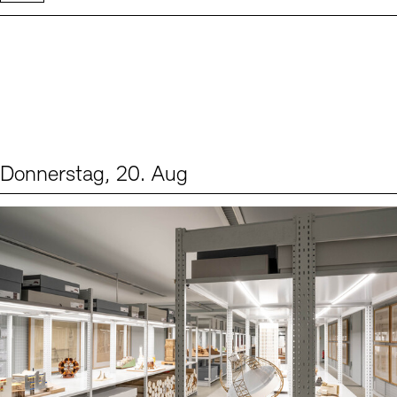
Donnerstag, 20. Aug
Events (1)
Sprache