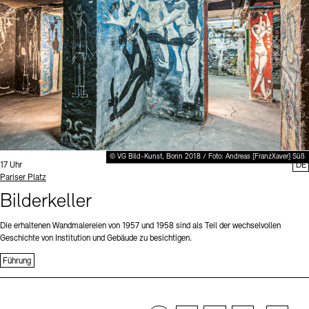
© VG Bild-Kunst, Bonn 2018 / Foto: Andreas [FranzXaver] Süß
Uhrzeit:
17 Uhr
DE
Standort
Pariser Platz
Bilderkeller
Die erhaltenen Wandmalereien von 1957 und 1958 sind als Teil der wechselvollen
Geschichte von Institution und Gebäude zu besichtigen.
Führung