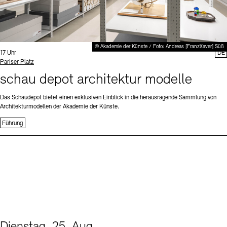
© Akademie der Künste / Foto: Andreas [FranzXaver] Süß
Uhrzeit:
17 Uhr
DE
Standort
Pariser Platz
schau depot architektur modelle
Das Schaudepot bietet einen exklusiven Einblick in die herausragende Sammlung von
Architekturmodellen der Akademie der Künste.
Führung
Dienstag, 25. Aug