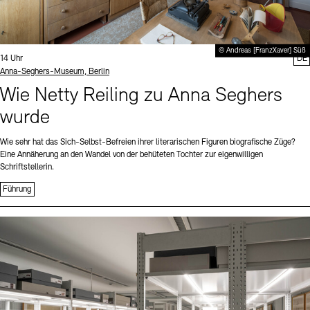
© Andreas [FranzXaver] Süß
Uhrzeit:
14 Uhr
DE
Standort
Anna-Seghers-Museum, Berlin
Wie Netty Reiling zu Anna Seghers
wurde
Wie sehr hat das Sich-Selbst-Befreien ihrer literarischen Figuren biografische Züge?
Eine Annäherung an den Wandel von der behüteten Tochter zur eigenwilligen
Schriftstellerin.
Führung
Sprache