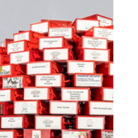
mlungen
Exil-Archive
keit
Kontakt