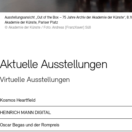
Digitale Sammlungen
Exil-Archive
Stellenangebote
Newsletter
Presse
Ausstellungsansicht „Out of the Box – 75 Jahre Archiv der Akademie der Künste“, 8.1
Akademie der Künste, Pariser Platz
Nachhaltigkeit
Kontakt
© Akademie der Künste / Foto: Andreas [FranzXaver] Süß
Aktuelle Ausstellungen
Virtuelle Ausstellungen
Kosmos Heartfield
HEINRICH MANN DIGITAL
Oscar Begas und der Rompreis