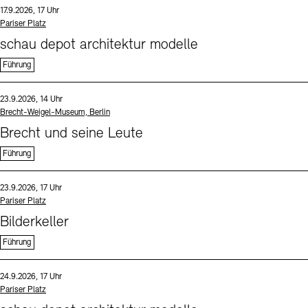
Datum und Uhrzeit:
17.9.2026, 17 Uhr
Standort
Pariser Platz
schau depot architektur modelle
Führung
Sprache
Datum und Uhrzeit:
23.9.2026, 14 Uhr
Standort
Brecht-Weigel-Museum, Berlin
Brecht und seine Leute
Führung
Sprache
Datum und Uhrzeit:
23.9.2026, 17 Uhr
Standort
Pariser Platz
Bilderkeller
Führung
Sprache
Datum und Uhrzeit:
24.9.2026, 17 Uhr
Standort
Pariser Platz