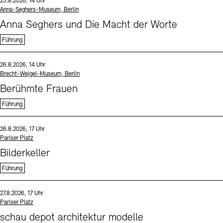
Datum und Uhrzeit:
25.8.2026, 14 Uhr
Standort
Anna-Seghers-Museum, Berlin
Anna Seghers und Die Macht der Worte
Führung
Sprache
Datum und Uhrzeit:
26.8.2026, 14 Uhr
Standort
Brecht-Weigel-Museum, Berlin
Berühmte Frauen
Führung
Sprache
Datum und Uhrzeit:
26.8.2026, 17 Uhr
Standort
Pariser Platz
Bilderkeller
Führung
Sprache
Datum und Uhrzeit:
27.8.2026, 17 Uhr
Standort
Pariser Platz
schau depot architektur modelle