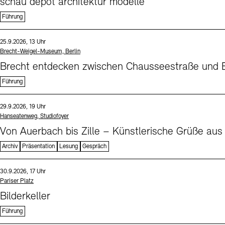
schau depot architektur modelle
Führung
Sprache
Datum und Uhrzeit:
25.9.2026, 13 Uhr
Standort
Brecht-Weigel-Museum, Berlin
Brecht entdecken zwischen Chausseestraße und B
Führung
Sprache
Datum und Uhrzeit:
29.9.2026, 19 Uhr
Standort
Hanseatenweg, Studiofoyer
Von Auerbach bis Zille – Künstlerische Grüße aus
Archiv
Präsentation
Lesung
Gespräch
Sprache
Datum und Uhrzeit:
30.9.2026, 17 Uhr
Standort
Pariser Platz
Bilderkeller
Führung