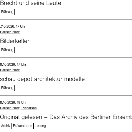
Brecht und seine Leute
Führung
Sprache
Datum und Uhrzeit:
7.10.2026, 17 Uhr
Standort
Pariser Platz
Bilderkeller
Führung
Sprache
Datum und Uhrzeit:
8.10.2026, 17 Uhr
Standort
Pariser Platz
schau depot architektur modelle
Führung
Sprache
Datum und Uhrzeit:
8.10.2026, 19 Uhr
Standort
Pariser Platz, Plenarsaal
Original gelesen – Das Archiv des Berliner Ensemb
Archiv
Präsentation
Lesung