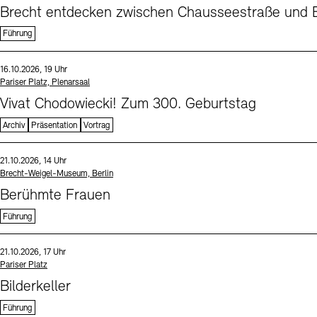
Brecht entdecken zwischen Chausseestraße und B
Führung
Sprache
Datum und Uhrzeit:
16.10.2026, 19 Uhr
Standort
Pariser Platz, Plenarsaal
Vivat Chodowiecki! Zum 300. Geburtstag
Archiv
Präsentation
Vortrag
Sprache
Datum und Uhrzeit:
21.10.2026, 14 Uhr
Standort
Brecht-Weigel-Museum, Berlin
Berühmte Frauen
Führung
Sprache
Datum und Uhrzeit:
21.10.2026, 17 Uhr
Standort
Pariser Platz
Bilderkeller
Führung