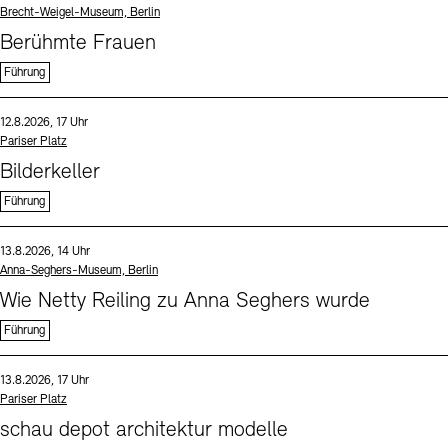
Standort
Brecht-Weigel-Museum, Berlin
Berühmte Frauen
Führung
Sprache
Datum und Uhrzeit:
12.8.2026, 17 Uhr
Standort
Pariser Platz
Bilderkeller
Führung
Sprache
Datum und Uhrzeit:
13.8.2026, 14 Uhr
Standort
Anna-Seghers-Museum, Berlin
Wie Netty Reiling zu Anna Seghers wurde
Führung
Sprache
Datum und Uhrzeit:
13.8.2026, 17 Uhr
Standort
Pariser Platz
schau depot architektur modelle