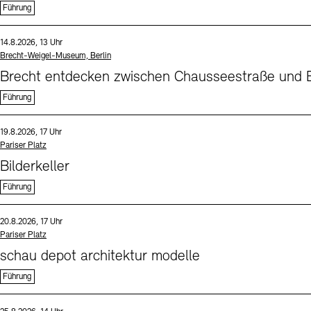
Führung
Sprache
Datum und Uhrzeit:
14.8.2026, 13 Uhr
Standort
Brecht-Weigel-Museum, Berlin
Brecht entdecken zwischen Chausseestraße und B
Führung
Sprache
Datum und Uhrzeit:
19.8.2026, 17 Uhr
Standort
Pariser Platz
Bilderkeller
Führung
Sprache
Datum und Uhrzeit:
20.8.2026, 17 Uhr
Standort
Pariser Platz
schau depot architektur modelle
Führung
Sprache