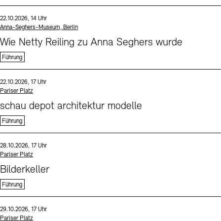
Sprache
Datum und Uhrzeit:
22.10.2026, 14 Uhr
Standort
Anna-Seghers-Museum, Berlin
Wie Netty Reiling zu Anna Seghers wurde
Führung
Sprache
Datum und Uhrzeit:
22.10.2026, 17 Uhr
Standort
Pariser Platz
schau depot architektur modelle
Führung
Sprache
Datum und Uhrzeit:
28.10.2026, 17 Uhr
Standort
Pariser Platz
Bilderkeller
Führung
Sprache
Datum und Uhrzeit:
29.10.2026, 17 Uhr
Standort
Pariser Platz