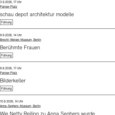
Datum und Uhrzeit:
3.9.2026, 17 Uhr
Standort
Pariser Platz
schau depot architektur modelle
Führung
Sprache
Datum und Uhrzeit:
9.9.2026, 14 Uhr
Standort
Brecht-Weigel-Museum, Berlin
Berühmte Frauen
Führung
Sprache
Datum und Uhrzeit:
9.9.2026, 17 Uhr
Standort
Pariser Platz
Bilderkeller
Führung
Sprache
Datum und Uhrzeit:
10.9.2026, 14 Uhr
Standort
Anna-Seghers-Museum, Berlin
Wie Netty Reiling zu Anna Seghers wurde