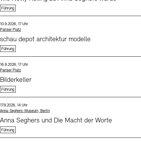
Führung
Sprache
Datum und Uhrzeit:
10.9.2026, 17 Uhr
Standort
Pariser Platz
schau depot architektur modelle
Führung
Sprache
Datum und Uhrzeit:
16.9.2026, 17 Uhr
Standort
Pariser Platz
Bilderkeller
Führung
Sprache
Datum und Uhrzeit:
17.9.2026, 14 Uhr
Standort
Anna-Seghers-Museum, Berlin
Anna Seghers und Die Macht der Worte
Führung
Sprache