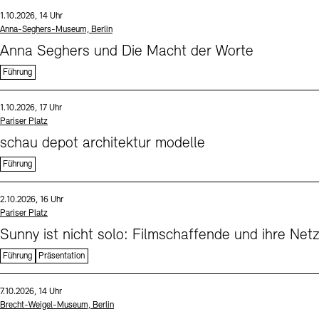
Sprache
Datum und Uhrzeit:
1.10.2026, 14 Uhr
Standort
Anna-Seghers-Museum, Berlin
Anna Seghers und Die Macht der Worte
Führung
Sprache
Datum und Uhrzeit:
1.10.2026, 17 Uhr
Standort
Pariser Platz
schau depot architektur modelle
Führung
Sprache
Datum und Uhrzeit:
2.10.2026, 16 Uhr
Standort
Pariser Platz
Sunny ist nicht solo: Filmschaffende und ihre Net
Führung
Präsentation
Sprache
Datum und Uhrzeit:
7.10.2026, 14 Uhr
Standort
Brecht-Weigel-Museum, Berlin