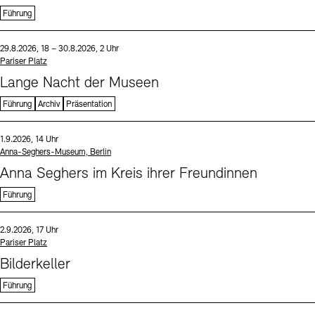
Führung
Sprache
Datum und Uhrzeit:
29.8.2026, 18 – 30.8.2026, 2 Uhr
Standort
Pariser Platz
Lange Nacht der Museen
Führung
Archiv
Präsentation
Sprache
Datum und Uhrzeit:
1.9.2026, 14 Uhr
Standort
Anna-Seghers-Museum, Berlin
Anna Seghers im Kreis ihrer Freundinnen
Führung
Sprache
Datum und Uhrzeit:
2.9.2026, 17 Uhr
Standort
Pariser Platz
Bilderkeller
Führung
Sprache