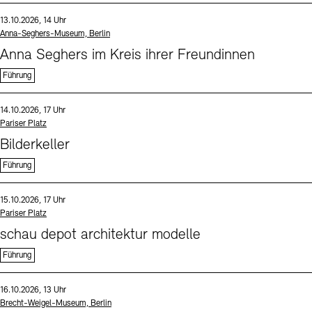
Sprache
Datum und Uhrzeit:
13.10.2026, 14 Uhr
Standort
Anna-Seghers-Museum, Berlin
Anna Seghers im Kreis ihrer Freundinnen
Führung
Sprache
Datum und Uhrzeit:
14.10.2026, 17 Uhr
Standort
Pariser Platz
Bilderkeller
Führung
Sprache
Datum und Uhrzeit:
15.10.2026, 17 Uhr
Standort
Pariser Platz
schau depot architektur modelle
Führung
Sprache
Datum und Uhrzeit:
16.10.2026, 13 Uhr
Standort
Brecht-Weigel-Museum, Berlin