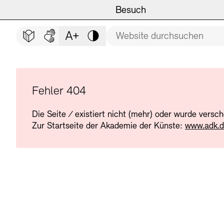
Hauptmenü
Zum Hauptinhalt springen (Enter drücken)
Besuch
Programm
Besuch
BESUCH SCHLIESSEN
Suchbegriff
Zum Fußbereich springen (Enter drücken)
Leichte Sprache
Deutsche Gebärdensprache
Schriftgröße anpassen
Kontrast
Veranstaltungsorte
Veranstaltungskalender
Museen
Highlights
Fehler 404
Die Seite
/
existiert nicht (mehr) oder wurde versc
Führungen und Kulturelle
Ausstellungen
Zur Startseite der Akademie der Künste:
www.adk.
Archiv und Bibliothek
Führungen
Cafés
Inklusives Programm