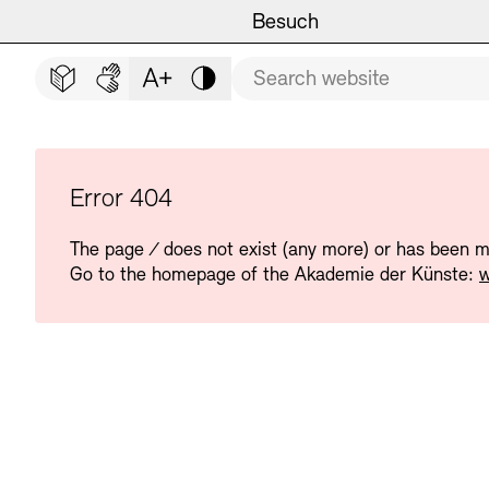
Main navigation
Zum Hauptinhalt springen (Enter drücken)
Besuch
Programm
Besuch
CLOSE BESUCH
Search term
Zum Fußbereich springen (Enter drücken)
Easy read (in German only)
German sign language
Adjust text size
Contrast
Veranstaltungsorte
Veranstaltungskalender
Museen
Highlights
Error 404
The page
/
does not exist (any more) or has been 
Führungen und Kulturelle
Ausstellungen
Go to the homepage of the Akademie der Künste:
w
Archiv und Bibliothek
Führungen
Cafés
Inklusives Programm