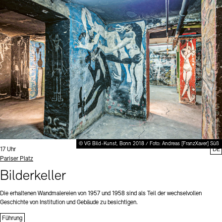
© VG Bild-Kunst, Bonn 2018 / Foto: Andreas [FranzXaver] Süß
Uhrzeit:
17 Uhr
DE
Standort
Pariser Platz
Bilderkeller
Die erhaltenen Wandmalereien von 1957 und 1958 sind als Teil der wechselvollen
Geschichte von Institution und Gebäude zu besichtigen.
Führung