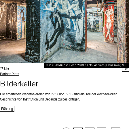
© VG Bild-Kunst, Bonn 2018 / Foto: Andreas [FranzXaver] Süß
Uhrzeit:
17 Uhr
DE
Standort
Pariser Platz
Bilderkeller
Die erhaltenen Wandmalereien von 1957 und 1958 sind als Teil der wechselvollen
Geschichte von Institution und Gebäude zu besichtigen.
Führung