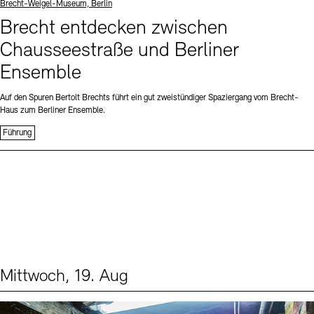
Standort
Brecht-Weigel-Museum, Berlin
Brecht entdecken zwischen
Chausseestraße und Berliner
Ensemble
Auf den Spuren Bertolt Brechts führt ein gut zweistündiger Spaziergang vom Brecht-
Haus zum Berliner Ensemble.
Führung
Mittwoch, 19. Aug
Events (1)
Sprache