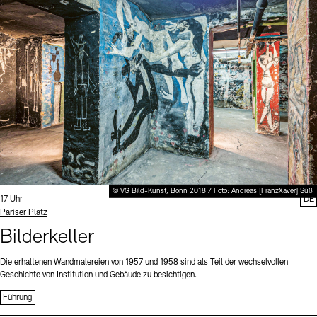
Digitale Sammlungen
Exil-Archive
Stellenangebote
Newsletter
Presse
Nachhaltigkeit
Kontakt
© VG Bild-Kunst, Bonn 2018 / Foto: Andreas [FranzXaver] Süß
Uhrzeit:
17 Uhr
DE
Standort
Pariser Platz
Bilderkeller
Die erhaltenen Wandmalereien von 1957 und 1958 sind als Teil der wechselvollen
Geschichte von Institution und Gebäude zu besichtigen.
Führung