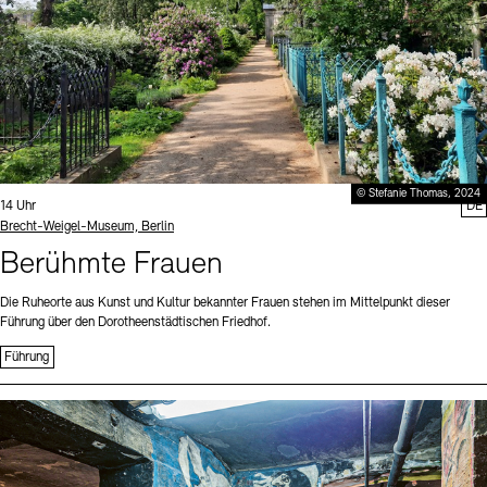
© Stefanie Thomas, 2024
Uhrzeit:
14 Uhr
DE
Standort
Brecht-Weigel-Museum, Berlin
Berühmte Frauen
Die Ruheorte aus Kunst und Kultur bekannter Frauen stehen im Mittelpunkt dieser
Führung über den Dorotheenstädtischen Friedhof.
Führung
Sprache