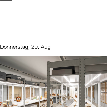
Donnerstag, 20. Aug
Events (1)
Sprache