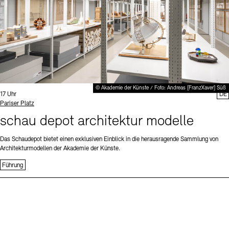
© Akademie der Künste / Foto: Andreas [FranzXaver] Süß
Uhrzeit:
17 Uhr
DE
Standort
Pariser Platz
schau depot architektur modelle
Das Schaudepot bietet einen exklusiven Einblick in die herausragende Sammlung von
Architekturmodellen der Akademie der Künste.
Führung