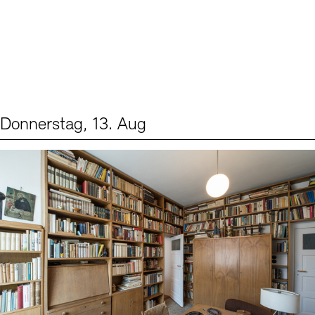
Donnerstag, 13. Aug
Events (2)
Sprache