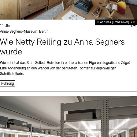
© Andreas [FranzXaver] Süß
Uhrzeit:
14 Uhr
DE
Standort
Anna-Seghers-Museum, Berlin
Wie Netty Reiling zu Anna Seghers
wurde
Wie sehr hat das Sich-Selbst-Befreien ihrer literarischen Figuren biografische Züge?
Eine Annäherung an den Wandel von der behüteten Tochter zur eigenwilligen
Schriftstellerin.
Führung
Sprache