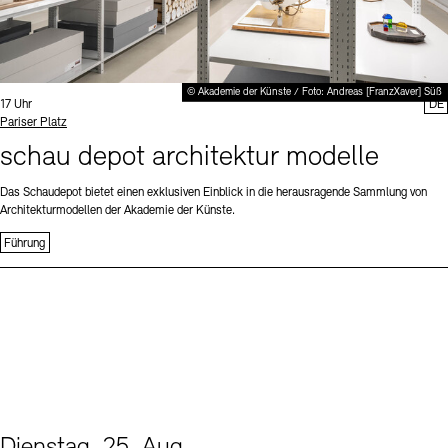
© Akademie der Künste / Foto: Andreas [FranzXaver] Süß
Uhrzeit:
17 Uhr
DE
Standort
Pariser Platz
schau depot architektur modelle
Das Schaudepot bietet einen exklusiven Einblick in die herausragende Sammlung von
Architekturmodellen der Akademie der Künste.
Führung
Dienstag, 25. Aug