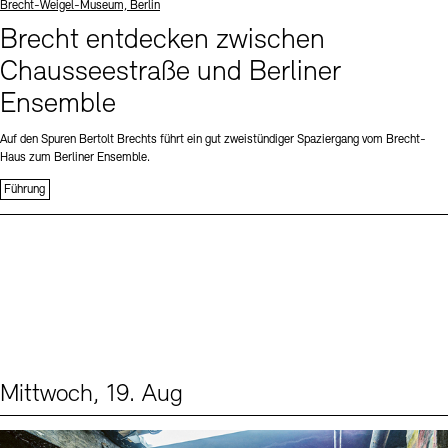
Standort
Brecht-Weigel-Museum, Berlin
Brecht entdecken zwischen
Chausseestraße und Berliner
Ensemble
Auf den Spuren Bertolt Brechts führt ein gut zweistündiger Spaziergang vom Brecht-
Haus zum Berliner Ensemble.
Führung
Mittwoch, 19. Aug
Events (1)
Sprache