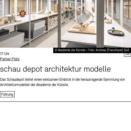
© Akademie der Künste / Foto: Andreas [FranzXaver] Süß
Uhrzeit:
17 Uhr
DE
Standort
Pariser Platz
schau depot architektur modelle
Das Schaudepot bietet einen exklusiven Einblick in die herausragende Sammlung von
Architekturmodellen der Akademie der Künste.
Führung