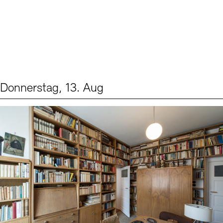
Donnerstag, 13. Aug
Events (2)
Sprache