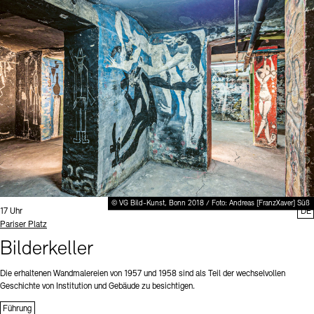
© VG Bild-Kunst, Bonn 2018 / Foto: Andreas [FranzXaver] Süß
Uhrzeit:
17 Uhr
DE
Standort
Pariser Platz
Bilderkeller
Die erhaltenen Wandmalereien von 1957 und 1958 sind als Teil der wechselvollen
Geschichte von Institution und Gebäude zu besichtigen.
Führung