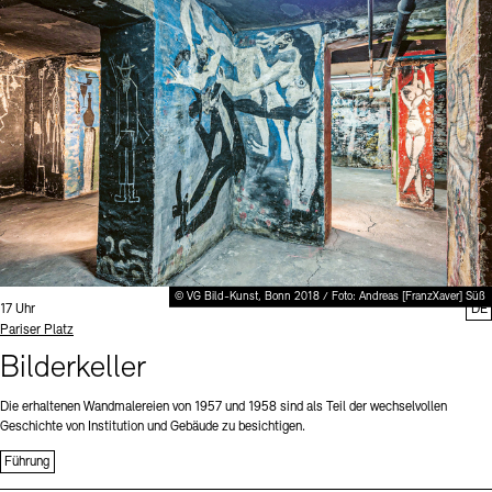
Digitale Sammlungen
Exil-Archive
Stellenangebote
Newsletter
Presse
Nachhaltigkeit
Kontakt
© VG Bild-Kunst, Bonn 2018 / Foto: Andreas [FranzXaver] Süß
Uhrzeit:
17 Uhr
DE
Standort
Pariser Platz
Bilderkeller
Die erhaltenen Wandmalereien von 1957 und 1958 sind als Teil der wechselvollen
Geschichte von Institution und Gebäude zu besichtigen.
Führung