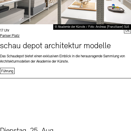
© Akademie der Künste / Foto: Andreas [FranzXaver] Süß
Uhrzeit:
17 Uhr
DE
Standort
Pariser Platz
schau depot architektur modelle
Das Schaudepot bietet einen exklusiven Einblick in die herausragende Sammlung von
Architekturmodellen der Akademie der Künste.
Führung
Dienstag, 25. Aug