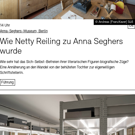
© Andreas [FranzXaver] Süß
Uhrzeit:
14 Uhr
DE
Standort
Anna-Seghers-Museum, Berlin
Wie Netty Reiling zu Anna Seghers
wurde
Wie sehr hat das Sich-Selbst-Befreien ihrer literarischen Figuren biografische Züge?
Eine Annäherung an den Wandel von der behüteten Tochter zur eigenwilligen
Schriftstellerin.
Führung
Sprache