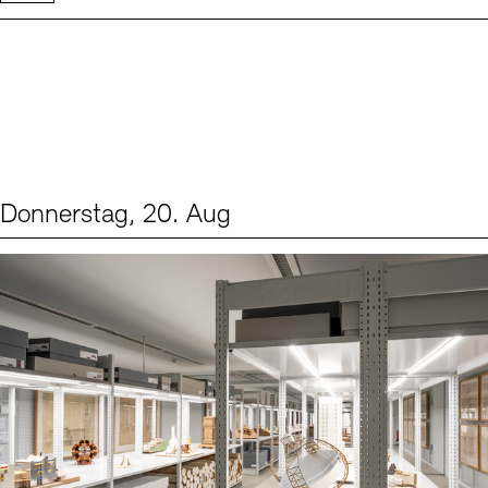
Donnerstag, 20. Aug
Events (1)
Sprache