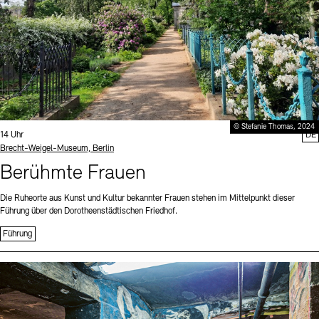
© Stefanie Thomas, 2024
Uhrzeit:
14 Uhr
DE
Standort
Brecht-Weigel-Museum, Berlin
Berühmte Frauen
Die Ruheorte aus Kunst und Kultur bekannter Frauen stehen im Mittelpunkt dieser
Führung über den Dorotheenstädtischen Friedhof.
Führung
Sprache