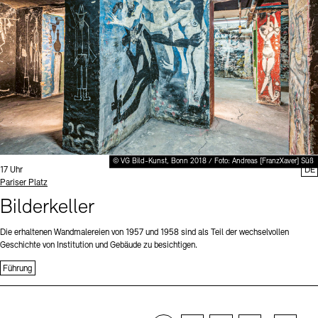
© VG Bild-Kunst, Bonn 2018 / Foto: Andreas [FranzXaver] Süß
Uhrzeit:
17 Uhr
DE
Standort
Pariser Platz
Bilderkeller
Die erhaltenen Wandmalereien von 1957 und 1958 sind als Teil der wechselvollen
Geschichte von Institution und Gebäude zu besichtigen.
Führung