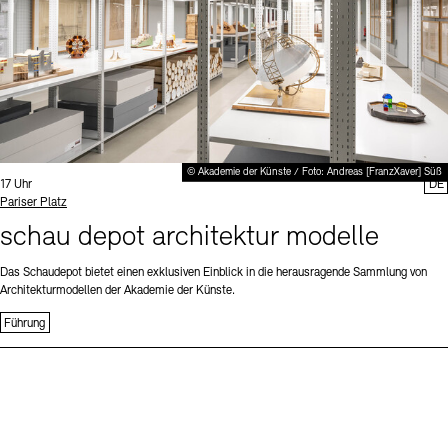
© Akademie der Künste / Foto: Andreas [FranzXaver] Süß
Uhrzeit:
17 Uhr
DE
Standort
Pariser Platz
schau depot architektur modelle
Das Schaudepot bietet einen exklusiven Einblick in die herausragende Sammlung von
Architekturmodellen der Akademie der Künste.
Führung