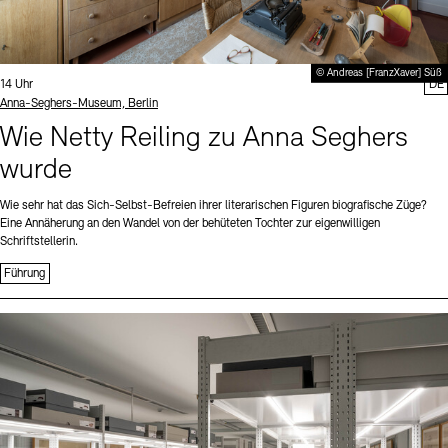
© Andreas [FranzXaver] Süß
Uhrzeit:
14 Uhr
DE
Standort
Anna-Seghers-Museum, Berlin
Wie Netty Reiling zu Anna Seghers
wurde
Wie sehr hat das Sich-Selbst-Befreien ihrer literarischen Figuren biografische Züge?
Eine Annäherung an den Wandel von der behüteten Tochter zur eigenwilligen
Schriftstellerin.
Führung
Sprache