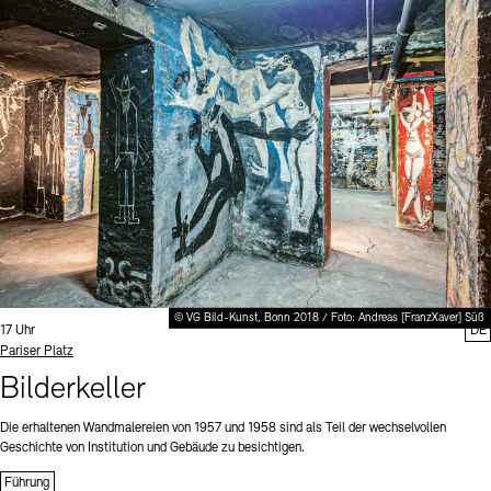
© VG Bild-Kunst, Bonn 2018 / Foto: Andreas [FranzXaver] Süß
Uhrzeit:
17 Uhr
DE
Standort
Pariser Platz
Bilderkeller
Die erhaltenen Wandmalereien von 1957 und 1958 sind als Teil der wechselvollen
Geschichte von Institution und Gebäude zu besichtigen.
Führung