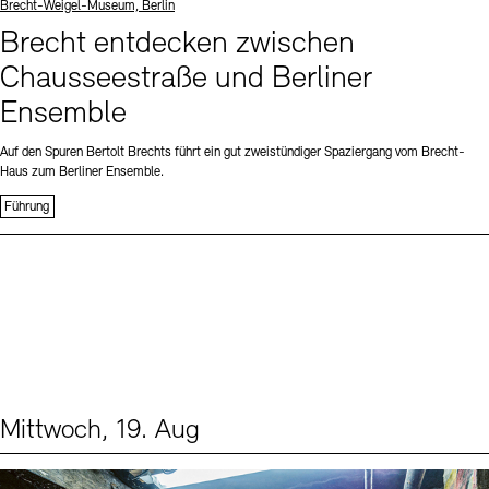
Standort
Brecht-Weigel-Museum, Berlin
Brecht entdecken zwischen
Chausseestraße und Berliner
Ensemble
Auf den Spuren Bertolt Brechts führt ein gut zweistündiger Spaziergang vom Brecht-
Haus zum Berliner Ensemble.
Führung
Mittwoch, 19. Aug
Events (1)
Sprache