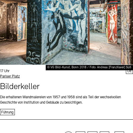
© VG Bild-Kunst, Bonn 2018 / Foto: Andreas [FranzXaver] Süß
Uhrzeit:
17 Uhr
DE
Standort
Pariser Platz
Bilderkeller
Die erhaltenen Wandmalereien von 1957 und 1958 sind als Teil der wechselvollen
Geschichte von Institution und Gebäude zu besichtigen.
Führung