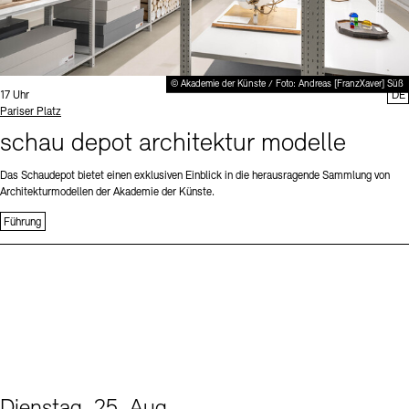
© Akademie der Künste / Foto: Andreas [FranzXaver] Süß
Uhrzeit:
17 Uhr
DE
Standort
Pariser Platz
schau depot architektur modelle
Das Schaudepot bietet einen exklusiven Einblick in die herausragende Sammlung von
Architekturmodellen der Akademie der Künste.
Führung
Dienstag, 25. Aug