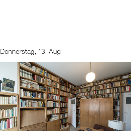
Donnerstag, 13. Aug
Events (2)
Sprache