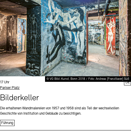
Digitale Sammlungen
Exil-Archive
Stellenangebote
Newsletter
Presse
Nachhaltigkeit
Kontakt
© VG Bild-Kunst, Bonn 2018 / Foto: Andreas [FranzXaver] Süß
Uhrzeit:
17 Uhr
DE
Standort
Pariser Platz
Bilderkeller
Die erhaltenen Wandmalereien von 1957 und 1958 sind als Teil der wechselvollen
Geschichte von Institution und Gebäude zu besichtigen.
Führung