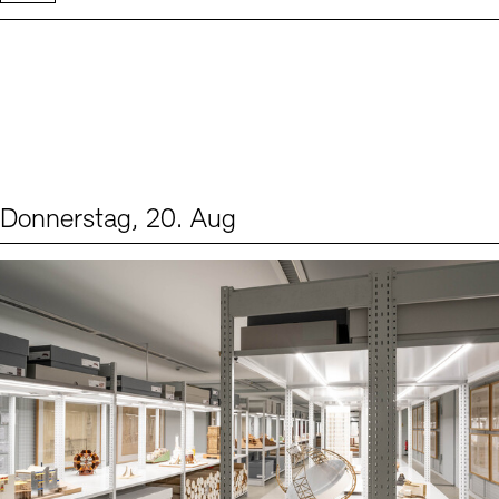
Donnerstag, 20. Aug
Events (1)
Sprache