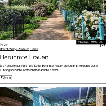
© Stefanie Thomas, 2024
Uhrzeit:
14 Uhr
DE
Standort
Brecht-Weigel-Museum, Berlin
Berühmte Frauen
Die Ruheorte aus Kunst und Kultur bekannter Frauen stehen im Mittelpunkt dieser
Führung über den Dorotheenstädtischen Friedhof.
Führung
Sprache