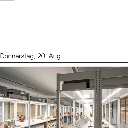
Donnerstag, 20. Aug
Events (1)
Sprache