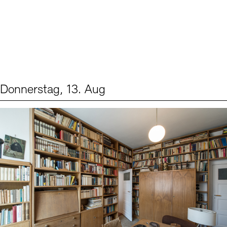
Donnerstag, 13. Aug
Events (2)
Sprache