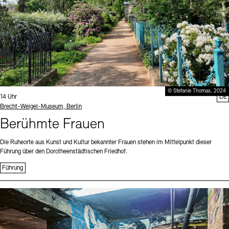
© Stefanie Thomas, 2024
Uhrzeit:
14 Uhr
DE
Standort
Brecht-Weigel-Museum, Berlin
Berühmte Frauen
Die Ruheorte aus Kunst und Kultur bekannter Frauen stehen im Mittelpunkt dieser
Führung über den Dorotheenstädtischen Friedhof.
Führung
Sprache