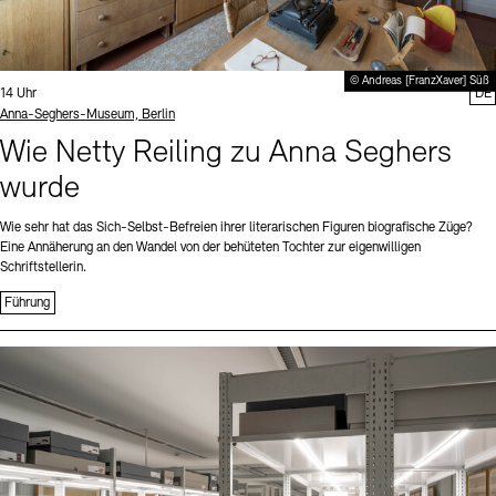
© Andreas [FranzXaver] Süß
Uhrzeit:
14 Uhr
DE
Standort
Anna-Seghers-Museum, Berlin
Wie Netty Reiling zu Anna Seghers
wurde
Wie sehr hat das Sich-Selbst-Befreien ihrer literarischen Figuren biografische Züge?
Eine Annäherung an den Wandel von der behüteten Tochter zur eigenwilligen
Schriftstellerin.
Führung
Sprache