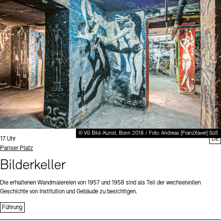
Digitale Sammlungen
Exil-Archive
Stellenangebote
Newsletter
Presse
Nachhaltigkeit
Kontakt
© VG Bild-Kunst, Bonn 2018 / Foto: Andreas [FranzXaver] Süß
Uhrzeit:
17 Uhr
DE
Standort
Pariser Platz
Bilderkeller
Die erhaltenen Wandmalereien von 1957 und 1958 sind als Teil der wechselvollen
Geschichte von Institution und Gebäude zu besichtigen.
Führung