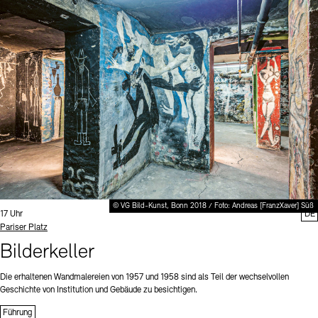
© VG Bild-Kunst, Bonn 2018 / Foto: Andreas [FranzXaver] Süß
Uhrzeit:
17 Uhr
DE
Standort
Pariser Platz
Bilderkeller
Die erhaltenen Wandmalereien von 1957 und 1958 sind als Teil der wechselvollen
Geschichte von Institution und Gebäude zu besichtigen.
Führung