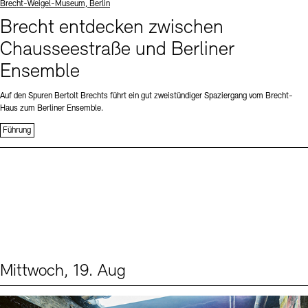
Standort
Brecht-Weigel-Museum, Berlin
Brecht entdecken zwischen
Chausseestraße und Berliner
Ensemble
Auf den Spuren Bertolt Brechts führt ein gut zweistündiger Spaziergang vom Brecht-
Haus zum Berliner Ensemble.
Führung
Mittwoch, 19. Aug
Events (1)
Sprache