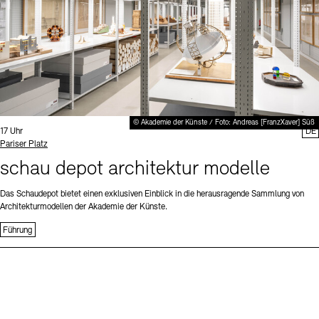
© Akademie der Künste / Foto: Andreas [FranzXaver] Süß
Uhrzeit:
17 Uhr
DE
Standort
Pariser Platz
schau depot architektur modelle
Das Schaudepot bietet einen exklusiven Einblick in die herausragende Sammlung von
Architekturmodellen der Akademie der Künste.
Führung