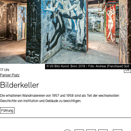
© VG Bild-Kunst, Bonn 2018 / Foto: Andreas [FranzXaver] Süß
Uhrzeit:
17 Uhr
DE
Standort
Pariser Platz
Bilderkeller
Die erhaltenen Wandmalereien von 1957 und 1958 sind als Teil der wechselvollen
Geschichte von Institution und Gebäude zu besichtigen.
Führung