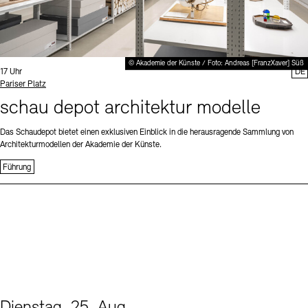
© Akademie der Künste / Foto: Andreas [FranzXaver] Süß
Uhrzeit:
17 Uhr
DE
Standort
Pariser Platz
schau depot architektur modelle
Das Schaudepot bietet einen exklusiven Einblick in die herausragende Sammlung von
Architekturmodellen der Akademie der Künste.
Führung
Dienstag, 25. Aug