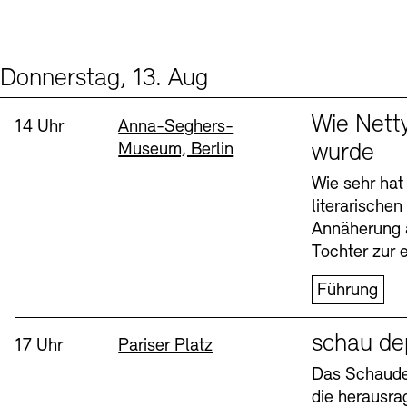
Donnerstag, 13. Aug
Events (2)
Sprache
Wie Nett
Uhrzeit:
Standort
14 Uhr
Anna-Seghers-
Museum, Berlin
wurde
Wie sehr hat
literarische
Annäherung 
Tochter zur e
Führung
Sprache
schau de
Uhrzeit:
Standort
17 Uhr
Pariser Platz
Das Schaudep
die herausr