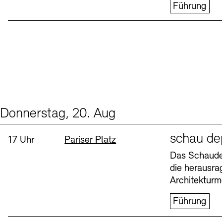
Führung
Donnerstag, 20. Aug
Events (1)
Sprache
schau de
Uhrzeit:
Standort
17 Uhr
Pariser Platz
Das Schaudep
die herausr
Architekturm
Führung