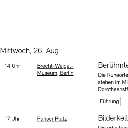
Mittwoch, 26. Aug
Events (2)
Sprache
Berühmt
Uhrzeit:
Standort
14 Uhr
Brecht-Weigel-
Museum, Berlin
Die Ruheorte
stehen im Mi
Dorotheenstä
Führung
Sprache
Bilderkel
Uhrzeit:
Standort
17 Uhr
Pariser Platz