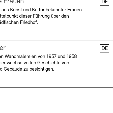
e Frauen
DE
 aus Kunst und Kultur bekannter Frauen
ttelpunkt dieser Führung über den
dtischen Friedhof.
ler
DE
nen Wandmalereien von 1957 und 1958
l der wechselvollen Geschichte von
Barrierefreiheit
Barrierefreiheit
Newsletter
Newsletter
Presse
Presse
und Gebäude zu besichtigen.