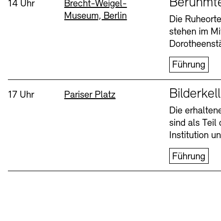
Berühmt
Uhrzeit:
Standort
14 Uhr
Brecht-Weigel-
Museum, Berlin
Buchläden
Vermittlungsprogramm
Die Ruheorte
stehen im Mi
Mittwoch, 12. Aug
Dorotheenstä
Führung
Sprache
Bilderkel
Uhrzeit:
Standort
17 Uhr
Pariser Platz
Die erhalte
sind als Tei
Tickets und Preise
Tickets und Preise
Öffnungszeiten
Öffnungszeiten
Institution 
Führung