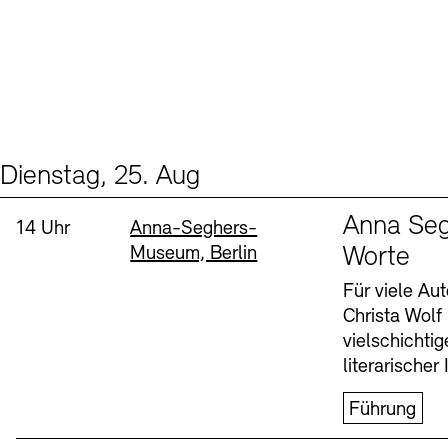
Dienstag, 25. Aug
Events (1)
Sprache
Anna Seg
Uhrzeit:
Standort
14 Uhr
Anna-Seghers-
Museum, Berlin
Worte
Für viele Au
Christa Wolf
vielschichti
literarischer 
Führung