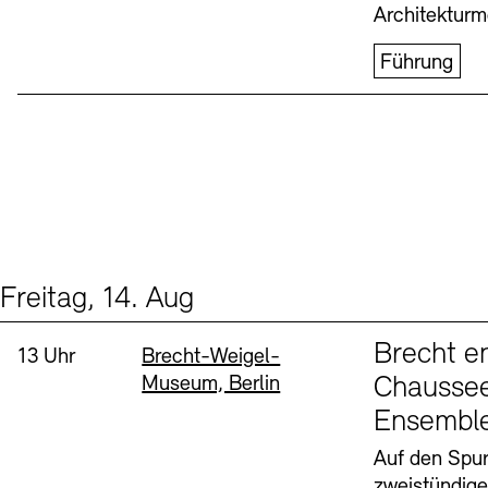
Architekturm
Führung
Freitag, 14. Aug
Events (1)
Sprache
Brecht e
Uhrzeit:
Standort
13 Uhr
Brecht-Weigel-
Museum, Berlin
Chaussee
Ensembl
Auf den Spur
zweistündig