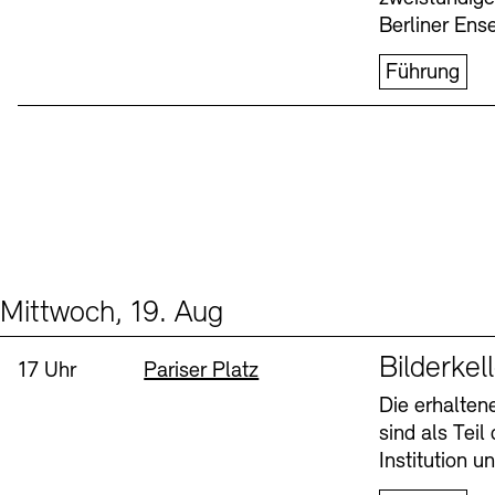
Berliner Ens
Führung
Mittwoch, 19. Aug
Events (1)
Sprache
Bilderkel
Uhrzeit:
Standort
17 Uhr
Pariser Platz
Die erhalte
sind als Tei
Institution 