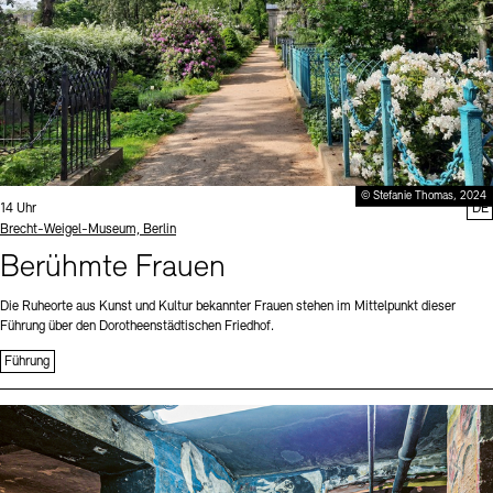
© Stefanie Thomas, 2024
Uhrzeit:
14 Uhr
DE
Standort
Brecht-Weigel-Museum, Berlin
Berühmte Frauen
Die Ruheorte aus Kunst und Kultur bekannter Frauen stehen im Mittelpunkt dieser
Führung über den Dorotheenstädtischen Friedhof.
Führung
Sprache