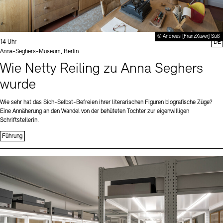
© Andreas [FranzXaver] Süß
Uhrzeit:
14 Uhr
DE
Standort
Anna-Seghers-Museum, Berlin
Wie Netty Reiling zu Anna Seghers
wurde
Wie sehr hat das Sich-Selbst-Befreien ihrer literarischen Figuren biografische Züge?
Eine Annäherung an den Wandel von der behüteten Tochter zur eigenwilligen
Schriftstellerin.
Führung
Sprache