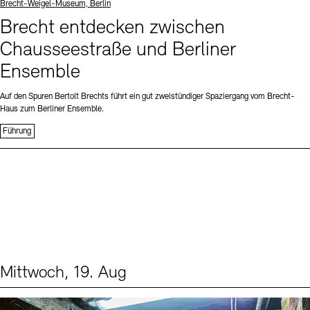
Standort
Brecht-Weigel-Museum, Berlin
Brecht entdecken zwischen
Chausseestraße und Berliner
Ensemble
Auf den Spuren Bertolt Brechts führt ein gut zweistündiger Spaziergang vom Brecht-
Haus zum Berliner Ensemble.
Führung
Mittwoch, 19. Aug
Events (1)
Sprache