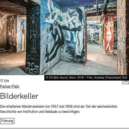
Digitale Sammlungen
Exil-Archive
Stellenangebote
Newsletter
Presse
Nachhaltigkeit
Kontakt
© VG Bild-Kunst, Bonn 2018 / Foto: Andreas [FranzXaver] Süß
Uhrzeit:
17 Uhr
DE
Standort
Pariser Platz
Bilderkeller
Die erhaltenen Wandmalereien von 1957 und 1958 sind als Teil der wechselvollen
Geschichte von Institution und Gebäude zu besichtigen.
Führung