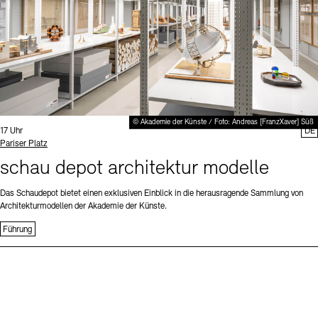
© Akademie der Künste / Foto: Andreas [FranzXaver] Süß
Uhrzeit:
17 Uhr
DE
Standort
Pariser Platz
schau depot architektur modelle
Das Schaudepot bietet einen exklusiven Einblick in die herausragende Sammlung von
Architekturmodellen der Akademie der Künste.
Führung