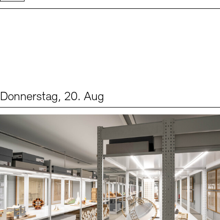
Donnerstag, 20. Aug
Events (1)
Sprache