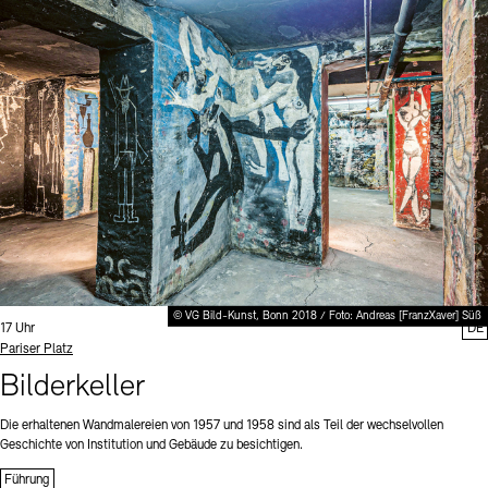
© VG Bild-Kunst, Bonn 2018 / Foto: Andreas [FranzXaver] Süß
Uhrzeit:
17 Uhr
DE
Standort
Pariser Platz
Bilderkeller
Die erhaltenen Wandmalereien von 1957 und 1958 sind als Teil der wechselvollen
Geschichte von Institution und Gebäude zu besichtigen.
Führung