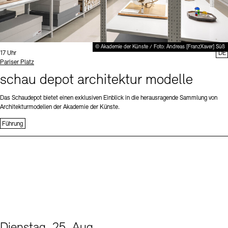
© Akademie der Künste / Foto: Andreas [FranzXaver] Süß
Uhrzeit:
17 Uhr
DE
Standort
Pariser Platz
schau depot architektur modelle
Das Schaudepot bietet einen exklusiven Einblick in die herausragende Sammlung von
Architekturmodellen der Akademie der Künste.
Führung
Dienstag, 25. Aug