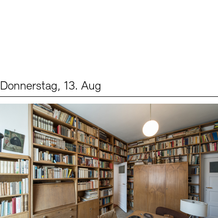
Donnerstag, 13. Aug
Events (2)
Sprache