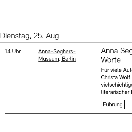
Dienstag, 25. Aug
Events (1)
Sprache
Anna Seg
Uhrzeit:
Standort
14 Uhr
Anna-Seghers-
Museum, Berlin
Worte
Für viele Au
Christa Wolf
vielschichti
literarischer 
Führung