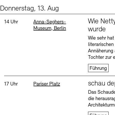
Donnerstag, 13. Aug
Events (2)
Sprache
Wie Nett
Uhrzeit:
Standort
14 Uhr
Anna-Seghers-
Museum, Berlin
wurde
Wie sehr hat
literarische
Annäherung 
Tochter zur e
Führung
Sprache
schau de
Uhrzeit:
Standort
17 Uhr
Pariser Platz
Das Schaudep
die herausr
Architekturm