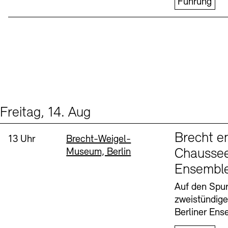
Führung
Freitag, 14. Aug
Events (1)
Sprache
Brecht e
Uhrzeit:
Standort
13 Uhr
Brecht-Weigel-
Museum, Berlin
Chaussee
Ensembl
Auf den Spur
zweistündig
Berliner Ens