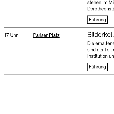
stehen im Mi
Dorotheenstä
Führung
Sprache
Bilderkel
Uhrzeit:
Standort
17 Uhr
Pariser Platz
Die erhalte
sind als Tei
Institution 
Führung