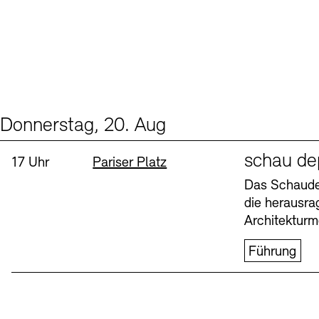
Donnerstag, 20. Aug
Events (1)
Sprache
schau de
Uhrzeit:
Standort
17 Uhr
Pariser Platz
Das Schaudep
die herausr
Architekturm
Führung