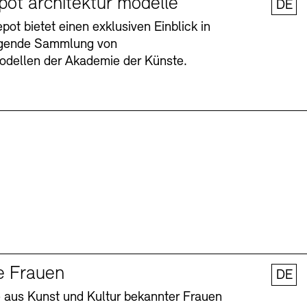
pot architektur modelle
DE
ot bietet einen exklusiven Einblick in
agende Sammlung von
odellen der Akademie der Künste.
Barrierefreiheit
Barrierefreiheit
Newsletter
Newsletter
Presse
Presse
e Frauen
DE
 aus Kunst und Kultur bekannter Frauen