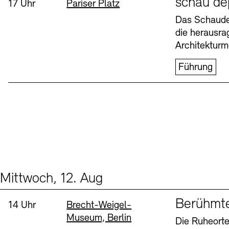
schau de
Uhrzeit:
Standort
17 Uhr
Pariser Platz
Buchläden
Vermittlungsprogramm
Das Schaudep
die herausr
Donnerstag, 6. Aug
Architekturm
Führung
Tickets und Preise
Tickets und Preise
Öffnungszeiten
Öffnungszeiten
Mittwoch, 12. Aug
Events (2)
Sprache
Berühmt
Uhrzeit:
Standort
14 Uhr
Brecht-Weigel-
Museum, Berlin
Die Ruheorte