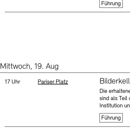
Führung
Mittwoch, 19. Aug
Events (1)
Sprache
Bilderkel
Uhrzeit:
Standort
17 Uhr
Pariser Platz
Die erhalte
sind als Tei
Institution 
Führung