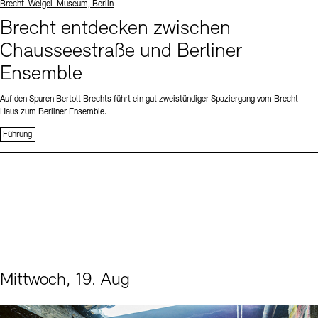
Standort
Brecht-Weigel-Museum, Berlin
Brecht entdecken zwischen
Chausseestraße und Berliner
Ensemble
Auf den Spuren Bertolt Brechts führt ein gut zweistündiger Spaziergang vom Brecht-
Haus zum Berliner Ensemble.
Führung
Mittwoch, 19. Aug
Events (1)
Sprache