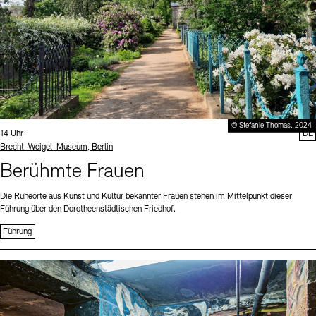
© Stefanie Thomas, 2024
Uhrzeit:
14 Uhr
DE
Standort
Brecht-Weigel-Museum, Berlin
Berühmte Frauen
Die Ruheorte aus Kunst und Kultur bekannter Frauen stehen im Mittelpunkt dieser
Führung über den Dorotheenstädtischen Friedhof.
Führung
Sprache