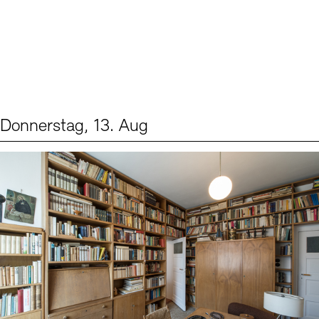
Donnerstag, 13. Aug
Events (2)
Sprache