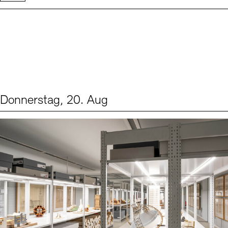
Donnerstag, 20. Aug
Events (1)
Sprache