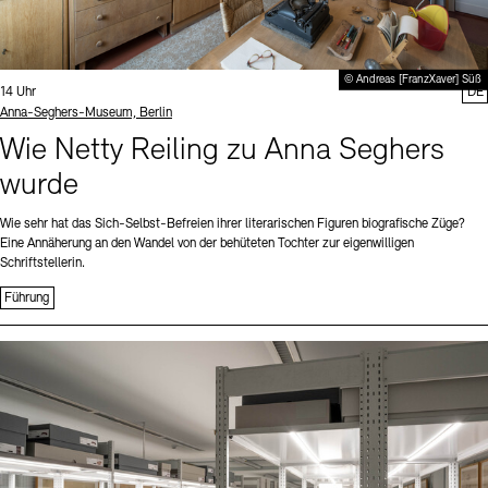
© Andreas [FranzXaver] Süß
Uhrzeit:
14 Uhr
DE
Standort
Anna-Seghers-Museum, Berlin
Wie Netty Reiling zu Anna Seghers
wurde
Wie sehr hat das Sich-Selbst-Befreien ihrer literarischen Figuren biografische Züge?
Eine Annäherung an den Wandel von der behüteten Tochter zur eigenwilligen
Schriftstellerin.
Führung
Sprache