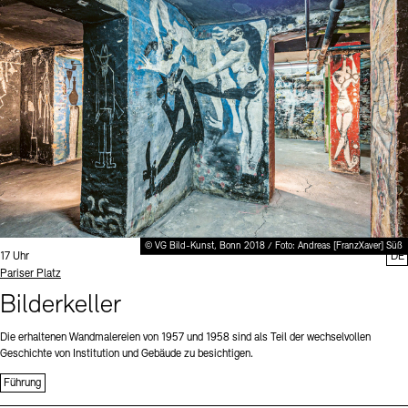
Digitale Sammlungen
Exil-Archive
Stellenangebote
Newsletter
Presse
Nachhaltigkeit
Kontakt
© VG Bild-Kunst, Bonn 2018 / Foto: Andreas [FranzXaver] Süß
Uhrzeit:
17 Uhr
DE
Standort
Pariser Platz
Bilderkeller
Die erhaltenen Wandmalereien von 1957 und 1958 sind als Teil der wechselvollen
Geschichte von Institution und Gebäude zu besichtigen.
Führung