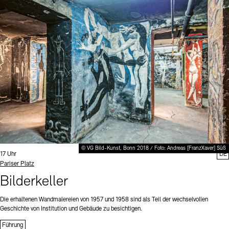
© VG Bild-Kunst, Bonn 2018 / Foto: Andreas [FranzXaver] Süß
Uhrzeit:
17 Uhr
DE
Standort
Pariser Platz
Bilderkeller
Die erhaltenen Wandmalereien von 1957 und 1958 sind als Teil der wechselvollen
Geschichte von Institution und Gebäude zu besichtigen.
Führung