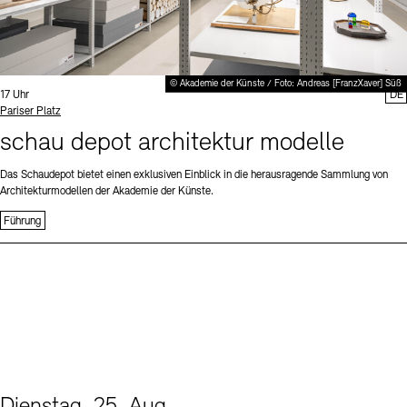
© Akademie der Künste / Foto: Andreas [FranzXaver] Süß
Uhrzeit:
17 Uhr
DE
Standort
Pariser Platz
schau depot architektur modelle
Das Schaudepot bietet einen exklusiven Einblick in die herausragende Sammlung von
Architekturmodellen der Akademie der Künste.
Führung
Dienstag, 25. Aug