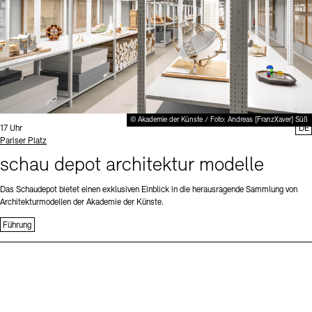
© Akademie der Künste / Foto: Andreas [FranzXaver] Süß
Uhrzeit:
17 Uhr
DE
Standort
Pariser Platz
schau depot architektur modelle
Das Schaudepot bietet einen exklusiven Einblick in die herausragende Sammlung von
Architekturmodellen der Akademie der Künste.
Führung