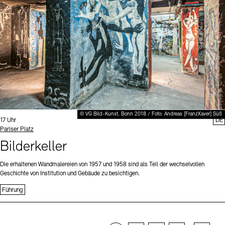
© VG Bild-Kunst, Bonn 2018 / Foto: Andreas [FranzXaver] Süß
Uhrzeit:
17 Uhr
DE
Standort
Pariser Platz
Bilderkeller
Die erhaltenen Wandmalereien von 1957 und 1958 sind als Teil der wechselvollen
Geschichte von Institution und Gebäude zu besichtigen.
Führung