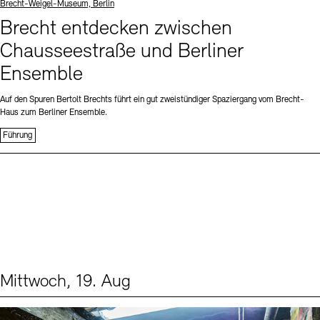
Standort
Brecht-Weigel-Museum, Berlin
Brecht entdecken zwischen
Chausseestraße und Berliner
Ensemble
Auf den Spuren Bertolt Brechts führt ein gut zweistündiger Spaziergang vom Brecht-
Haus zum Berliner Ensemble.
Führung
Mittwoch, 19. Aug
Events (1)
Sprache