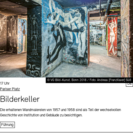
Digitale Sammlungen
Exil-Archive
Stellenangebote
Newsletter
Presse
Nachhaltigkeit
Kontakt
© VG Bild-Kunst, Bonn 2018 / Foto: Andreas [FranzXaver] Süß
Uhrzeit:
17 Uhr
DE
Standort
Pariser Platz
Bilderkeller
Die erhaltenen Wandmalereien von 1957 und 1958 sind als Teil der wechselvollen
Geschichte von Institution und Gebäude zu besichtigen.
Führung