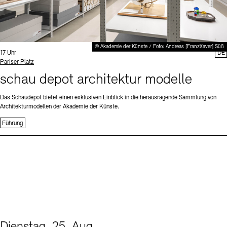
© Akademie der Künste / Foto: Andreas [FranzXaver] Süß
Uhrzeit:
17 Uhr
DE
Standort
Pariser Platz
schau depot architektur modelle
Das Schaudepot bietet einen exklusiven Einblick in die herausragende Sammlung von
Architekturmodellen der Akademie der Künste.
Führung
Dienstag, 25. Aug