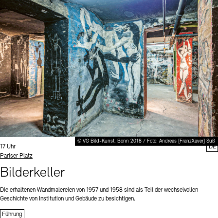
© VG Bild-Kunst, Bonn 2018 / Foto: Andreas [FranzXaver] Süß
Uhrzeit:
17 Uhr
DE
Standort
Pariser Platz
Bilderkeller
Die erhaltenen Wandmalereien von 1957 und 1958 sind als Teil der wechselvollen
Geschichte von Institution und Gebäude zu besichtigen.
Führung