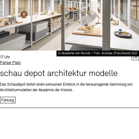
© Akademie der Künste / Foto: Andreas [FranzXaver] Süß
Uhrzeit:
17 Uhr
DE
Standort
Pariser Platz
schau depot architektur modelle
Das Schaudepot bietet einen exklusiven Einblick in die herausragende Sammlung von
Architekturmodellen der Akademie der Künste.
Führung