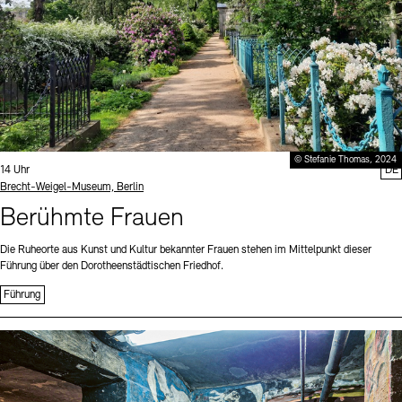
© Stefanie Thomas, 2024
Uhrzeit:
14 Uhr
DE
Standort
Brecht-Weigel-Museum, Berlin
Berühmte Frauen
Die Ruheorte aus Kunst und Kultur bekannter Frauen stehen im Mittelpunkt dieser
Führung über den Dorotheenstädtischen Friedhof.
Führung
Sprache