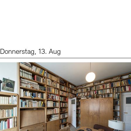
Donnerstag, 13. Aug
Events (2)
Sprache