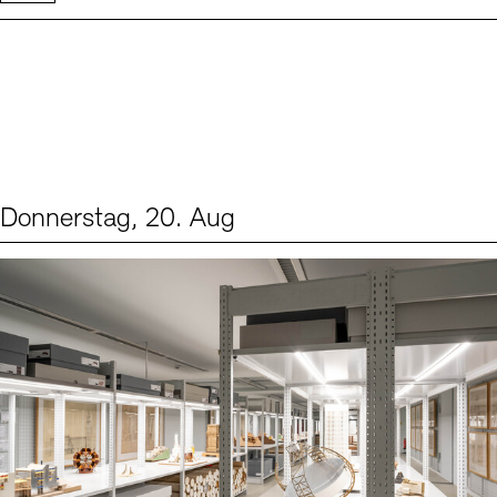
Donnerstag, 20. Aug
Events (1)
Sprache