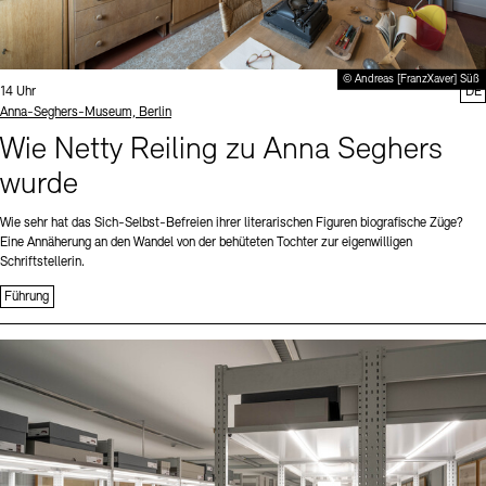
© Andreas [FranzXaver] Süß
Uhrzeit:
14 Uhr
DE
Standort
Anna-Seghers-Museum, Berlin
Wie Netty Reiling zu Anna Seghers
wurde
Wie sehr hat das Sich-Selbst-Befreien ihrer literarischen Figuren biografische Züge?
Eine Annäherung an den Wandel von der behüteten Tochter zur eigenwilligen
Schriftstellerin.
Führung
Sprache