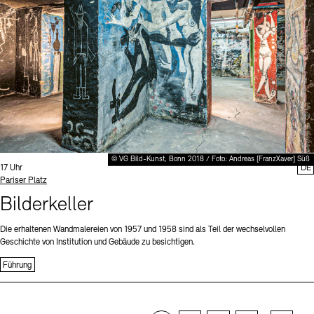
© VG Bild-Kunst, Bonn 2018 / Foto: Andreas [FranzXaver] Süß
Uhrzeit:
17 Uhr
DE
Standort
Pariser Platz
Bilderkeller
Die erhaltenen Wandmalereien von 1957 und 1958 sind als Teil der wechselvollen
Geschichte von Institution und Gebäude zu besichtigen.
Führung