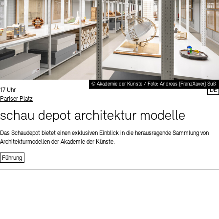
© Akademie der Künste / Foto: Andreas [FranzXaver] Süß
Uhrzeit:
17 Uhr
DE
Standort
Pariser Platz
schau depot architektur modelle
Das Schaudepot bietet einen exklusiven Einblick in die herausragende Sammlung von
Architekturmodellen der Akademie der Künste.
Führung