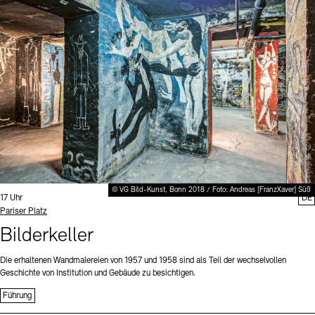
Digitale Sammlungen
Exil-Archive
Stellenangebote
Newsletter
Presse
Nachhaltigkeit
Kontakt
© VG Bild-Kunst, Bonn 2018 / Foto: Andreas [FranzXaver] Süß
Uhrzeit:
17 Uhr
DE
Standort
Pariser Platz
Bilderkeller
Die erhaltenen Wandmalereien von 1957 und 1958 sind als Teil der wechselvollen
Geschichte von Institution und Gebäude zu besichtigen.
Führung