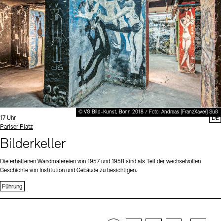
© VG Bild-Kunst, Bonn 2018 / Foto: Andreas [FranzXaver] Süß
Uhrzeit:
17 Uhr
DE
Standort
Pariser Platz
Bilderkeller
Die erhaltenen Wandmalereien von 1957 und 1958 sind als Teil der wechselvollen
Geschichte von Institution und Gebäude zu besichtigen.
Führung