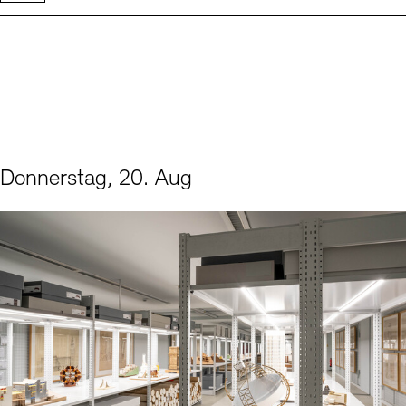
Donnerstag, 20. Aug
Events (1)
Sprache