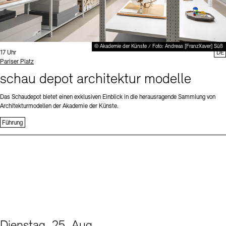
© Akademie der Künste / Foto: Andreas [FranzXaver] Süß
Uhrzeit:
17 Uhr
DE
Standort
Pariser Platz
schau depot architektur modelle
Das Schaudepot bietet einen exklusiven Einblick in die herausragende Sammlung von
Architekturmodellen der Akademie der Künste.
Führung
Dienstag, 25. Aug