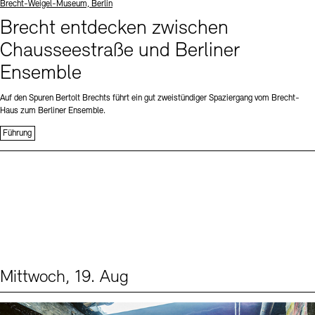
Standort
Brecht-Weigel-Museum, Berlin
Brecht entdecken zwischen
Chausseestraße und Berliner
Ensemble
Auf den Spuren Bertolt Brechts führt ein gut zweistündiger Spaziergang vom Brecht-
Haus zum Berliner Ensemble.
Führung
Mittwoch, 19. Aug
Events (1)
Sprache