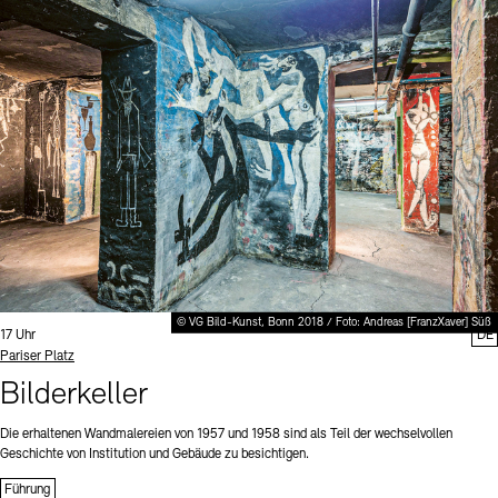
© VG Bild-Kunst, Bonn 2018 / Foto: Andreas [FranzXaver] Süß
Uhrzeit:
17 Uhr
DE
Standort
Pariser Platz
Bilderkeller
Die erhaltenen Wandmalereien von 1957 und 1958 sind als Teil der wechselvollen
Geschichte von Institution und Gebäude zu besichtigen.
Führung