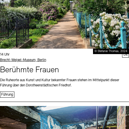
© Stefanie Thomas, 2024
Uhrzeit:
14 Uhr
DE
Standort
Brecht-Weigel-Museum, Berlin
Berühmte Frauen
Die Ruheorte aus Kunst und Kultur bekannter Frauen stehen im Mittelpunkt dieser
Führung über den Dorotheenstädtischen Friedhof.
Führung
Sprache