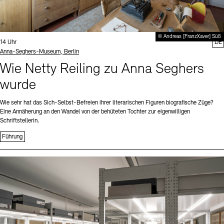
© Andreas [FranzXaver] Süß
Uhrzeit:
14 Uhr
DE
Standort
Anna-Seghers-Museum, Berlin
Wie Netty Reiling zu Anna Seghers
wurde
Wie sehr hat das Sich-Selbst-Befreien ihrer literarischen Figuren biografische Züge?
Eine Annäherung an den Wandel von der behüteten Tochter zur eigenwilligen
Schriftstellerin.
Führung
Sprache