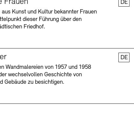
e Frauen
DE
 aus Kunst und Kultur bekannter Frauen
ttelpunkt dieser Führung über den
dtischen Friedhof.
ler
DE
nen Wandmalereien von 1957 und 1958
l der wechselvollen Geschichte von
Barrierefreiheit
Barrierefreiheit
Newsletter
Newsletter
Presse
Presse
und Gebäude zu besichtigen.