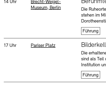
Berühmt
Uhrzeit:
Standort
14 Uhr
Brecht-Weigel-
Museum, Berlin
Buchläden
Vermittlungsprogramm
Die Ruheorte
stehen im Mi
Mittwoch, 12. Aug
Dorotheenstä
Führung
Sprache
Bilderkel
Uhrzeit:
Standort
17 Uhr
Pariser Platz
Die erhalte
sind als Tei
Tickets und Preise
Tickets und Preise
Öffnungszeiten
Öffnungszeiten
Institution 
Führung