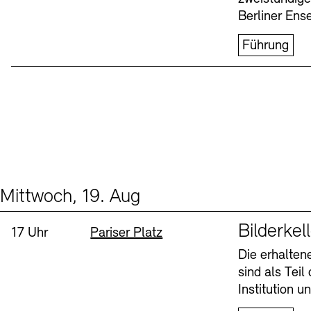
Berliner Ens
Führung
Mittwoch, 19. Aug
Events (1)
Sprache
Bilderkel
Uhrzeit:
Standort
17 Uhr
Pariser Platz
Die erhalte
sind als Tei
Institution 