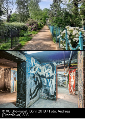
Mediathek
Preise, Stipendien und
schau depot architekt
Abteilungen & Fachber
Publikationen
Bilderkeller
Bibliothek
Mehr e
© Stefanie Thomas, 2024
Europäische Allianz d
Kunstsammlung
JUNGE AKADEMIE
Museen
© VG Bild-Kunst, Bonn 2018 / Foto: Andreas
Kulturelle Vermittlu
Fundstücke
[FranzXaver] Süß
Vermietung
Stellenangebote
Studio für Elektroakus