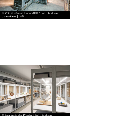
© VG Bild-Kunst, Bonn 2018 / Foto: Andreas
[FranzXaver] Süß
Mehr e
© Akademie der Künste / Foto: Andreas