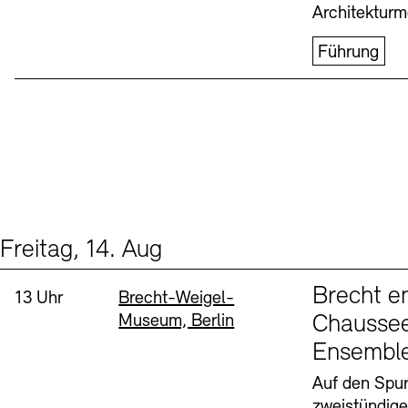
Architekturm
Führung
Freitag, 14. Aug
Events (1)
Sprache
Brecht e
Uhrzeit:
Standort
13 Uhr
Brecht-Weigel-
Museum, Berlin
Chaussee
Ensembl
Auf den Spur
zweistündig