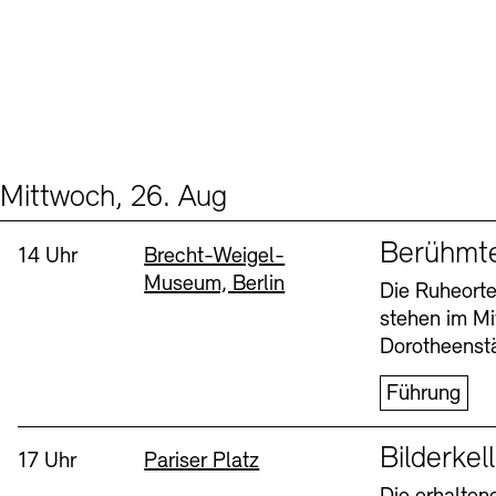
Mittwoch, 26. Aug
Events (2)
Sprache
Berühmt
Uhrzeit:
Standort
14 Uhr
Brecht-Weigel-
Museum, Berlin
Die Ruheorte
stehen im Mi
Dorotheenstä
Führung
Sprache
Bilderkel
Uhrzeit:
Standort
17 Uhr
Pariser Platz