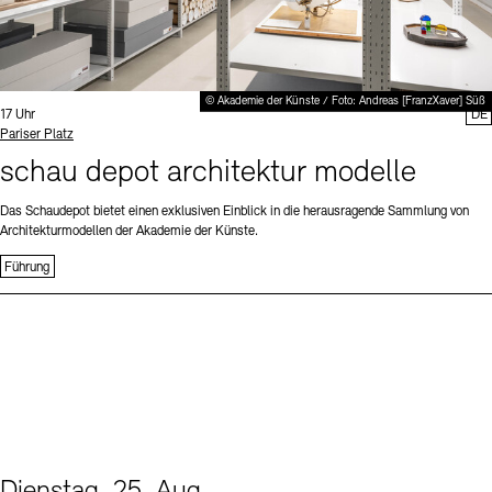
© Akademie der Künste / Foto: Andreas [FranzXaver] Süß
Uhrzeit:
17 Uhr
DE
Standort
Pariser Platz
schau depot architektur modelle
Das Schaudepot bietet einen exklusiven Einblick in die herausragende Sammlung von
Architekturmodellen der Akademie der Künste.
Führung
Dienstag, 25. Aug