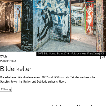
© VG Bild-Kunst, Bonn 2018 / Foto: Andreas [FranzXaver] Süß
Uhrzeit:
17 Uhr
DE
Standort
Pariser Platz
Bilderkeller
Die erhaltenen Wandmalereien von 1957 und 1958 sind als Teil der wechselvollen
Geschichte von Institution und Gebäude zu besichtigen.
Führung