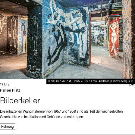
Digitale Sammlungen
Exil-Archive
Stellenangebote
Newsletter
Presse
Nachhaltigkeit
Kontakt
© VG Bild-Kunst, Bonn 2018 / Foto: Andreas [FranzXaver] Süß
Uhrzeit:
17 Uhr
DE
Standort
Pariser Platz
Bilderkeller
Die erhaltenen Wandmalereien von 1957 und 1958 sind als Teil der wechselvollen
Geschichte von Institution und Gebäude zu besichtigen.
Führung