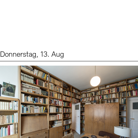
Donnerstag, 13. Aug
Events (2)
Sprache