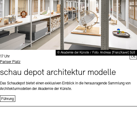
© Akademie der Künste / Foto: Andreas [FranzXaver] Süß
Uhrzeit:
17 Uhr
DE
Standort
Pariser Platz
schau depot architektur modelle
Das Schaudepot bietet einen exklusiven Einblick in die herausragende Sammlung von
Architekturmodellen der Akademie der Künste.
Führung