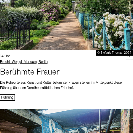
© Stefanie Thomas, 2024
Uhrzeit:
14 Uhr
DE
Standort
Brecht-Weigel-Museum, Berlin
Berühmte Frauen
Die Ruheorte aus Kunst und Kultur bekannter Frauen stehen im Mittelpunkt dieser
Führung über den Dorotheenstädtischen Friedhof.
Führung
Sprache