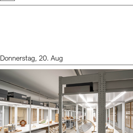
Donnerstag, 20. Aug
Events (1)
Sprache