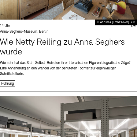
© Andreas [FranzXaver] Süß
Uhrzeit:
14 Uhr
DE
Standort
Anna-Seghers-Museum, Berlin
Wie Netty Reiling zu Anna Seghers
wurde
Wie sehr hat das Sich-Selbst-Befreien ihrer literarischen Figuren biografische Züge?
Eine Annäherung an den Wandel von der behüteten Tochter zur eigenwilligen
Schriftstellerin.
Führung
Sprache