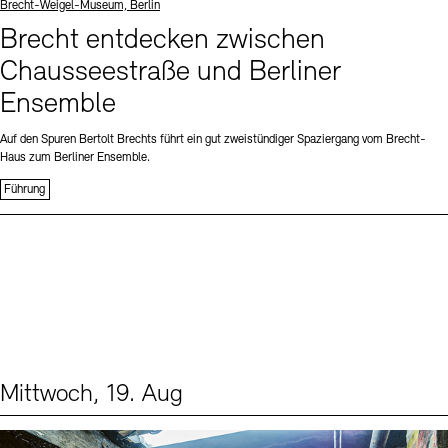
Standort
Brecht-Weigel-Museum, Berlin
Brecht entdecken zwischen
Chausseestraße und Berliner
Ensemble
Auf den Spuren Bertolt Brechts führt ein gut zweistündiger Spaziergang vom Brecht-
Haus zum Berliner Ensemble.
Führung
Mittwoch, 19. Aug
Events (1)
Sprache