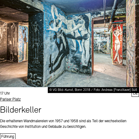
© VG Bild-Kunst, Bonn 2018 / Foto: Andreas [FranzXaver] Süß
Uhrzeit:
17 Uhr
DE
Standort
Pariser Platz
Bilderkeller
Die erhaltenen Wandmalereien von 1957 und 1958 sind als Teil der wechselvollen
Geschichte von Institution und Gebäude zu besichtigen.
Führung