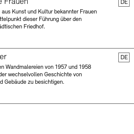
e Frauen
DE
 aus Kunst und Kultur bekannter Frauen
ttelpunkt dieser Führung über den
dtischen Friedhof.
ler
DE
nen Wandmalereien von 1957 und 1958
l der wechselvollen Geschichte von
Barrierefreiheit
Barrierefreiheit
Newsletter
Newsletter
Presse
Presse
und Gebäude zu besichtigen.