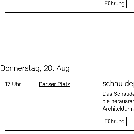
Führung
Donnerstag, 20. Aug
Events (1)
Sprache
schau de
Uhrzeit:
Standort
17 Uhr
Pariser Platz
Das Schaudep
die herausr
Architekturm
Führung