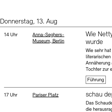
Donnerstag, 13. Aug
Events (2)
Sprache
Wie Nett
Uhrzeit:
Standort
14 Uhr
Anna-Seghers-
Museum, Berlin
wurde
Wie sehr hat
literarische
Annäherung 
Tochter zur e
Führung
Sprache
schau de
Uhrzeit:
Standort
17 Uhr
Pariser Platz
Das Schaudep
die herausr