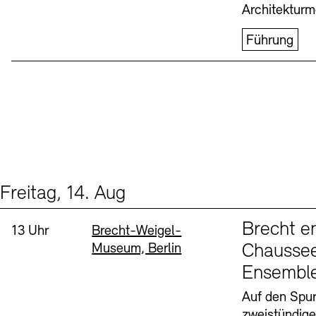
Architekturm
Führung
Freitag, 14. Aug
Events (1)
Sprache
Brecht e
Uhrzeit:
Standort
13 Uhr
Brecht-Weigel-
Museum, Berlin
Chaussee
Ensembl
Auf den Spur
zweistündig