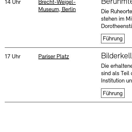
Berühmt
Uhrzeit:
Standort
14 Uhr
Brecht-Weigel-
Museum, Berlin
Buchläden
Vermittlungsprogramm
Die Ruheorte
stehen im Mi
Mittwoch, 12. Aug
Dorotheenstä
Führung
Sprache
Bilderkel
Uhrzeit:
Standort
17 Uhr
Pariser Platz
Die erhalte
sind als Tei
Tickets und Preise
Tickets und Preise
Öffnungszeiten
Öffnungszeiten
Institution 
Führung