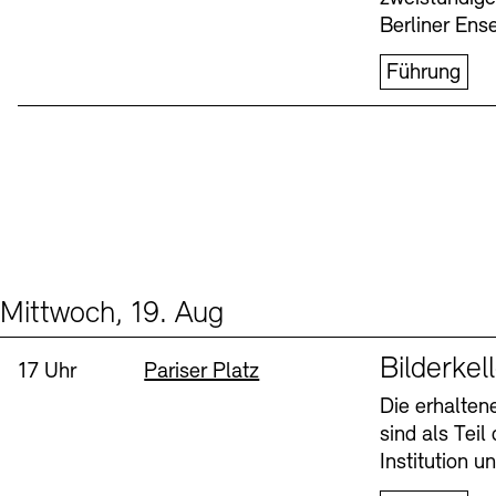
Berliner Ens
Führung
Mittwoch, 19. Aug
Events (1)
Sprache
Bilderkel
Uhrzeit:
Standort
17 Uhr
Pariser Platz
Die erhalte
sind als Tei
Institution 