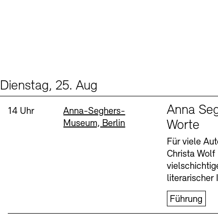
Dienstag, 25. Aug
Events (1)
Sprache
Anna Seg
Uhrzeit:
Standort
14 Uhr
Anna-Seghers-
Museum, Berlin
Worte
Für viele Au
Christa Wolf
vielschichti
literarischer 
Führung