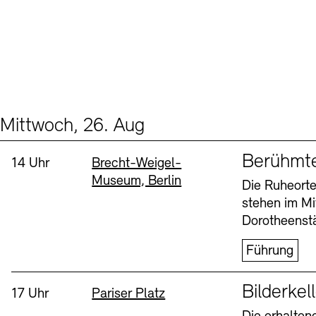
Mittwoch, 26. Aug
Events (2)
Sprache
Berühmt
Uhrzeit:
Standort
14 Uhr
Brecht-Weigel-
Museum, Berlin
Die Ruheorte
stehen im Mi
Dorotheenstä
Führung
Sprache
Bilderkel
Uhrzeit:
Standort
17 Uhr
Pariser Platz