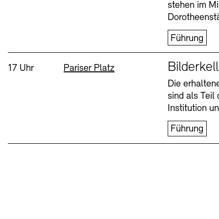
stehen im Mi
Dorotheenstä
Führung
Sprache
Bilderkel
Uhrzeit:
Standort
17 Uhr
Pariser Platz
Die erhalte
sind als Tei
Institution 
Führung