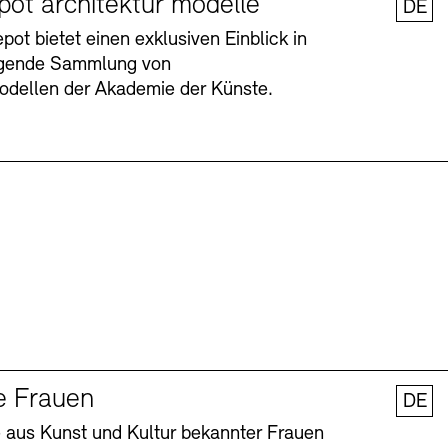
pot architektur modelle
DE
ot bietet einen exklusiven Einblick in
agende Sammlung von
odellen der Akademie der Künste.
Barrierefreiheit
Barrierefreiheit
Newsletter
Newsletter
Presse
Presse
e Frauen
DE
 aus Kunst und Kultur bekannter Frauen