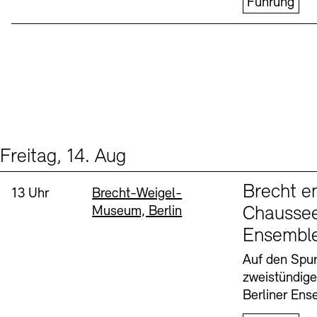
Führung
Freitag, 14. Aug
Events (1)
Sprache
Brecht e
Uhrzeit:
Standort
13 Uhr
Brecht-Weigel-
Museum, Berlin
Chaussee
Ensembl
Auf den Spur
zweistündig
Berliner Ens