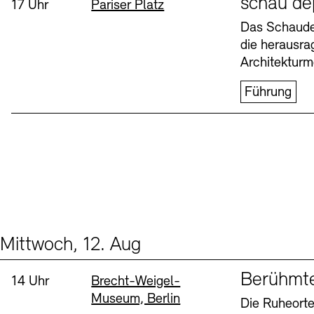
schau de
Uhrzeit:
Standort
17 Uhr
Pariser Platz
Buchläden
Vermittlungsprogramm
Das Schaudep
die herausr
Donnerstag, 6. Aug
Architekturm
Führung
Tickets und Preise
Tickets und Preise
Öffnungszeiten
Öffnungszeiten
Mittwoch, 12. Aug
Events (2)
Sprache
Berühmt
Uhrzeit:
Standort
14 Uhr
Brecht-Weigel-
Museum, Berlin
Die Ruheorte