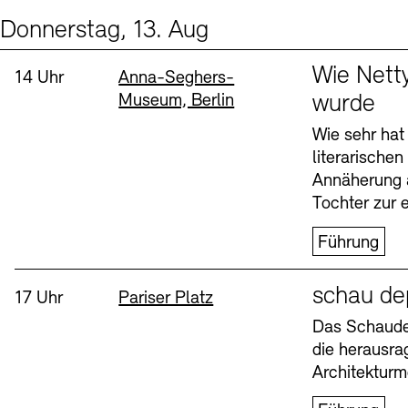
Donnerstag, 13. Aug
Events (2)
Sprache
Wie Nett
Uhrzeit:
Standort
14 Uhr
Anna-Seghers-
Museum, Berlin
wurde
Wie sehr hat
literarische
Annäherung 
Tochter zur e
Führung
Sprache
schau de
Uhrzeit:
Standort
17 Uhr
Pariser Platz
Das Schaudep
die herausr
Architekturm