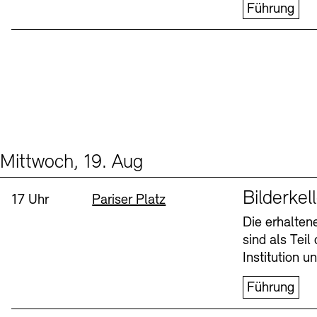
Führung
Mittwoch, 19. Aug
Events (1)
Sprache
Bilderkel
Uhrzeit:
Standort
17 Uhr
Pariser Platz
Die erhalte
sind als Tei
Institution 
Führung