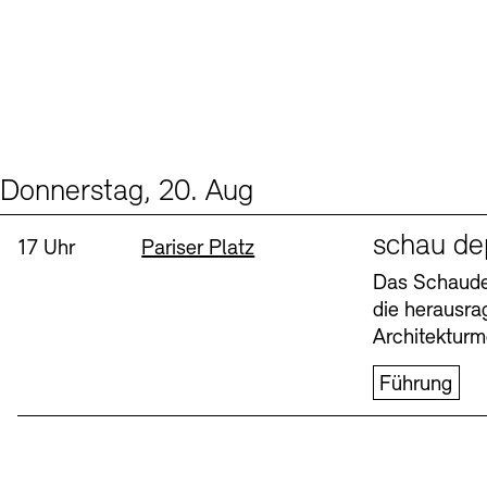
Donnerstag, 20. Aug
Events (1)
Sprache
schau de
Uhrzeit:
Standort
17 Uhr
Pariser Platz
Das Schaudep
die herausr
Architekturm
Führung