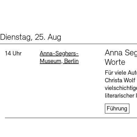
Dienstag, 25. Aug
Events (1)
Sprache
Anna Seg
Uhrzeit:
Standort
14 Uhr
Anna-Seghers-
Museum, Berlin
Worte
Für viele Au
Christa Wolf
vielschichti
literarischer 
Führung