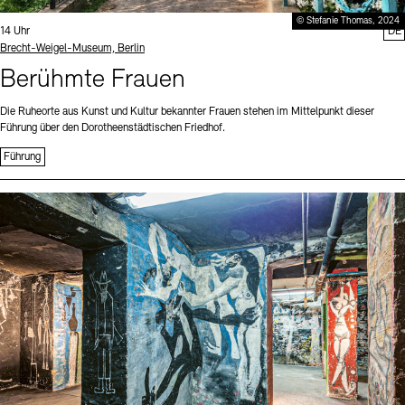
© Stefanie Thomas, 2024
Uhrzeit:
14 Uhr
DE
Standort
Brecht-Weigel-Museum, Berlin
Berühmte Frauen
Die Ruheorte aus Kunst und Kultur bekannter Frauen stehen im Mittelpunkt dieser
Führung über den Dorotheenstädtischen Friedhof.
Führung
Sprache