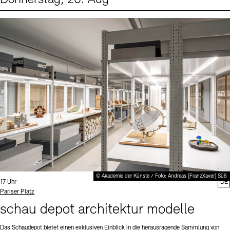
Events (1)
Sprache
© Akademie der Künste / Foto: Andreas [FranzXaver] Süß
Uhrzeit:
17 Uhr
DE
Standort
Pariser Platz
schau depot architektur modelle
Das Schaudepot bietet einen exklusiven Einblick in die herausragende Sammlung von