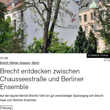
© Stefanie Thomas
Uhrzeit:
13 Uhr
DE
Standort
Brecht-Weigel-Museum, Berlin
Brecht entdecken zwischen
Chausseestraße und Berliner
Ensemble
Auf den Spuren Bertolt Brechts führt ein gut zweistündiger Spaziergang vom Brecht-
Haus zum Berliner Ensemble.
Führung