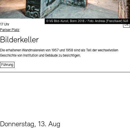
© VG Bild-Kunst, Bonn 2018 / Foto: Andreas [FranzXaver] Süß
Uhrzeit:
17 Uhr
DE
Standort
Pariser Platz
Bilderkeller
Die erhaltenen Wandmalereien von 1957 und 1958 sind als Teil der wechselvollen
Geschichte von Institution und Gebäude zu besichtigen.
Führung
Donnerstag, 13. Aug