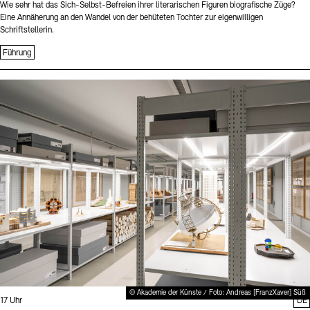
Wie sehr hat das Sich-Selbst-Befreien ihrer literarischen Figuren biografische Züge?
Eine Annäherung an den Wandel von der behüteten Tochter zur eigenwilligen
Schriftstellerin.
Führung
Sprache
© Akademie der Künste / Foto: Andreas [FranzXaver] Süß
Uhrzeit:
17 Uhr
DE