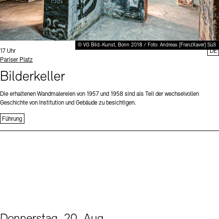
© VG Bild-Kunst, Bonn 2018 / Foto: Andreas [FranzXaver] Süß
Uhrzeit:
17 Uhr
DE
Standort
Pariser Platz
Bilderkeller
Die erhaltenen Wandmalereien von 1957 und 1958 sind als Teil der wechselvollen
Geschichte von Institution und Gebäude zu besichtigen.
Führung
Donnerstag, 20. Aug