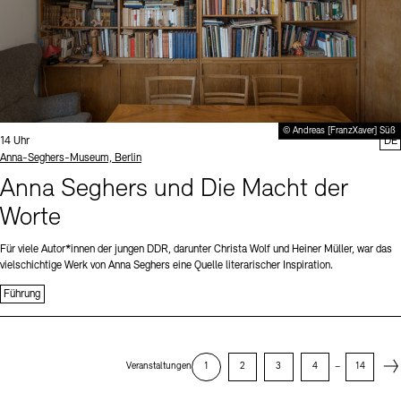
© Andreas [FranzXaver] Süß
Uhrzeit:
14 Uhr
DE
Standort
Anna-Seghers-Museum, Berlin
Anna Seghers und Die Macht der
Worte
Für viele Autor*innen der jungen DDR, darunter Christa Wolf und Heiner Müller, war das
vielschichtige Werk von Anna Seghers eine Quelle literarischer Inspiration.
Führung
Next
Veranstaltungen
1
2
3
4
–
14