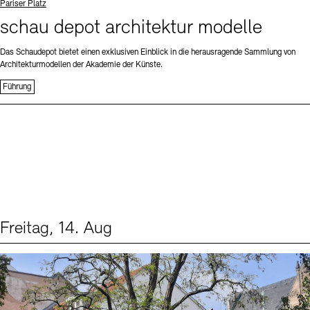
Standort
Pariser Platz
schau depot architektur modelle
Das Schaudepot bietet einen exklusiven Einblick in die herausragende Sammlung von
Architekturmodellen der Akademie der Künste.
Führung
Freitag, 14. Aug
Events (1)
Sprache