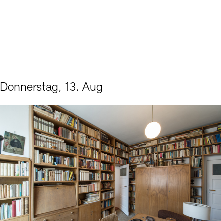
Donnerstag, 13. Aug
Events (2)
Sprache