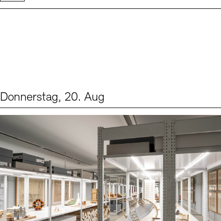
Donnerstag, 20. Aug
Events (1)
Sprache