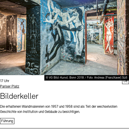
Digitale Sammlungen
Exil-Archive
Stellenangebote
Newsletter
Presse
Nachhaltigkeit
Kontakt
© VG Bild-Kunst, Bonn 2018 / Foto: Andreas [FranzXaver] Süß
Uhrzeit:
17 Uhr
DE
Standort
Pariser Platz
Bilderkeller
Die erhaltenen Wandmalereien von 1957 und 1958 sind als Teil der wechselvollen
Geschichte von Institution und Gebäude zu besichtigen.
Führung