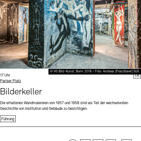
© VG Bild-Kunst, Bonn 2018 / Foto: Andreas [FranzXaver] Süß
Uhrzeit:
17 Uhr
DE
Standort
Pariser Platz
Bilderkeller
Die erhaltenen Wandmalereien von 1957 und 1958 sind als Teil der wechselvollen
Geschichte von Institution und Gebäude zu besichtigen.
Führung