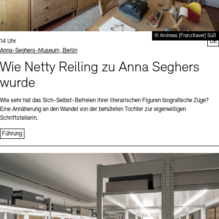
© Andreas [FranzXaver] Süß
Uhrzeit:
14 Uhr
DE
Standort
Anna-Seghers-Museum, Berlin
Wie Netty Reiling zu Anna Seghers
wurde
Wie sehr hat das Sich-Selbst-Befreien ihrer literarischen Figuren biografische Züge?
Eine Annäherung an den Wandel von der behüteten Tochter zur eigenwilligen
Schriftstellerin.
Führung
Sprache