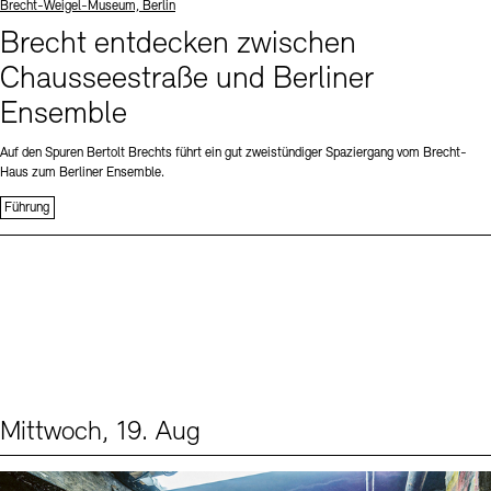
Standort
Brecht-Weigel-Museum, Berlin
Brecht entdecken zwischen
Chausseestraße und Berliner
Ensemble
Auf den Spuren Bertolt Brechts führt ein gut zweistündiger Spaziergang vom Brecht-
Haus zum Berliner Ensemble.
Führung
Mittwoch, 19. Aug
Events (1)
Sprache