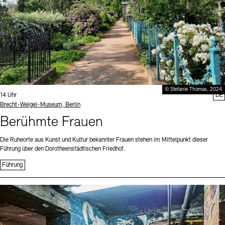
© Stefanie Thomas, 2024
Uhrzeit:
14 Uhr
DE
Standort
Brecht-Weigel-Museum, Berlin
Berühmte Frauen
Die Ruheorte aus Kunst und Kultur bekannter Frauen stehen im Mittelpunkt dieser
Führung über den Dorotheenstädtischen Friedhof.
Führung
Sprache