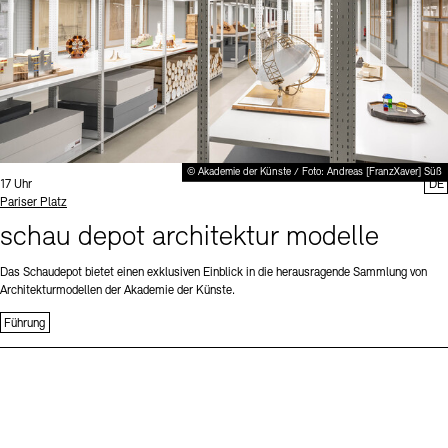
© Akademie der Künste / Foto: Andreas [FranzXaver] Süß
Uhrzeit:
17 Uhr
DE
Standort
Pariser Platz
schau depot architektur modelle
Das Schaudepot bietet einen exklusiven Einblick in die herausragende Sammlung von
Architekturmodellen der Akademie der Künste.
Führung