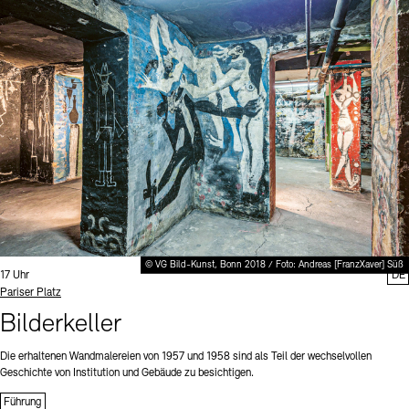
© VG Bild-Kunst, Bonn 2018 / Foto: Andreas [FranzXaver] Süß
Uhrzeit:
17 Uhr
DE
Standort
Pariser Platz
Bilderkeller
Die erhaltenen Wandmalereien von 1957 und 1958 sind als Teil der wechselvollen
Geschichte von Institution und Gebäude zu besichtigen.
Führung