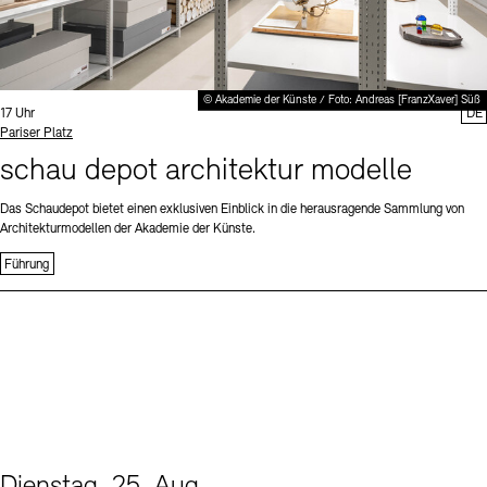
© Akademie der Künste / Foto: Andreas [FranzXaver] Süß
Uhrzeit:
17 Uhr
DE
Standort
Pariser Platz
schau depot architektur modelle
Das Schaudepot bietet einen exklusiven Einblick in die herausragende Sammlung von
Architekturmodellen der Akademie der Künste.
Führung
Dienstag, 25. Aug